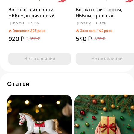
Ветка с глиттером,
Ветка с глиттером,
H66см, коричневый
H66см, красный
66
см
9
см
66
см
9
см
Заказали
243
раза
Заказали
144
раза
920 ₽
540 ₽
1 150 ₽
675 ₽
Нет в наличии
Нет в наличии
Статьи