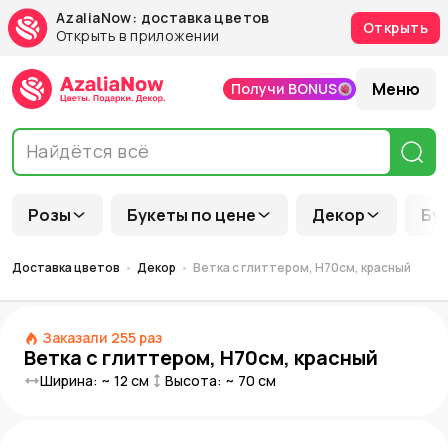
AzaliaNow: доставка цветов
Открыть
Открыть в приложении
Меню
Получи BONUS
Розы
Букеты по цене
Декор
Бу
Доставка цветов
Декор
Ветка с глиттером, H70см, красный
Заказали
255
раз
Ветка с глиттером, H70см, красный
Ширина: ~
12
см
Высота: ~
70
см