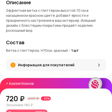
Описание
Эффектная ветка с глиттером высотой 70 см в
насыщенном красном цвете добавит яркости и
праздничного настроения в ваш интерьер. Изящный
дизайн с блестящим покрытием придаёт изделию
роскошный вид.
Характеристики:
Состав
Высота
: 70 см.
Ветка с глиттером, H70см, красный
-
1
шт
Цвет
: Красный с глиттерным блеском.
Материал
: Искусственные материалы высокого
качества.
Информация для покупателей
Декор
: Глиттерное покрытие.
Преимущества:
+
Азалия Коинов
Яркий акцент
: Насыщенный красный цвет идеально
сочетается с золотыми и зелёными украшениями.
Универсальное применение
: Подходит для
720 ₽
900 ₽
-
20
%
украшения ёлок, венков, праздничных композиций.
Долговечность
: Устойчивость к деформации и
Экономия
180 ₽
сохранение декоративных свойств.