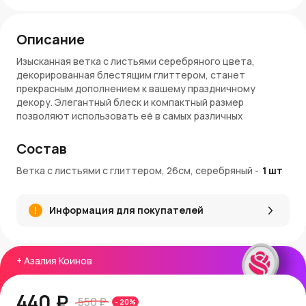
Описание
Изысканная ветка с листьями серебряного цвета,
декорированная блестящим глиттером, станет
прекрасным дополнением к вашему праздничному
декору. Элегантный блеск и компактный размер
позволяют использовать её в самых различных
композициях.
Состав
Характеристики:
Ветка с листьями с глиттером, 26см, серебряный
-
1
шт
Длина
: 26 см.
Цвет
: Серебряный с глиттером.
Материал
: Пластик с декоративным покрытием.
Информация для покупателей
Особенность
: Лёгкость и гибкость конструкции.
Преимущества:
+
Азалия Коинов
Стильный серебряный оттенок с блестящими
элементами придаёт композициям праздничный шарм.
Универсальный дизайн подходит для декора в
440 ₽
550 ₽
-
20
%
классическом и современном стилях.