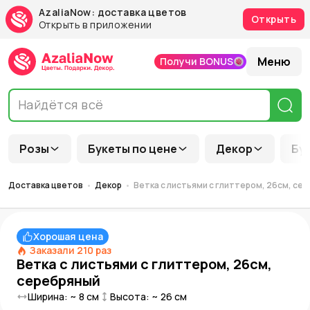
AzaliaNow: доставка цветов
Открыть
Открыть в приложении
Меню
Получи BONUS
Розы
Букеты по цене
Декор
Бу
Доставка цветов
Декор
Ветка с листьями с глиттером, 26см, се
Хорошая цена
Заказали
210
раз
Ветка с листьями с глиттером, 26см,
серебряный
Ширина: ~
8
см
Высота: ~
26
см