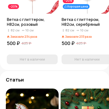
-20%
-20%
Хорошая цена
Ветка с глиттером,
Ветка с глиттером,
H82см, розовый
H82см, серебряный
82
см
10
см
82
см
10
см
Заказали
234
раза
Заказали
233
раза
500 ₽
500 ₽
625 ₽
625 ₽
Нет в наличии
Нет в наличии
Статьи