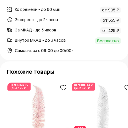
0.013; Материал: Пластик; Ширина (см): 13; Высота: 26
Ко времени - до 60 мин
от 995 ₽
Артикул: HY1993-Y1477
Экспресс - до 2 часов
от 555 ₽
За МКАД - до 3 часов
от 425 ₽
Внутри МКАД - до 3 часов
Бесплатно
Самовывоз с 09:00 до 00:00 ч
Похожие товары
По промо
ЛЕТО
По промо
ЛЕТО
цена
325 ₽
цена
325 ₽