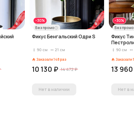
-30%
-30%
Без промо
Без промо
ийский
Фикус Бенгальский Одри S
Фикус Ти
Пестрол
90
см
21
см
90
см
Заказали
148
раз
Заказали
10 130 ₽
13 960
₽
14 472 ₽
Нет в наличии
Нет в 