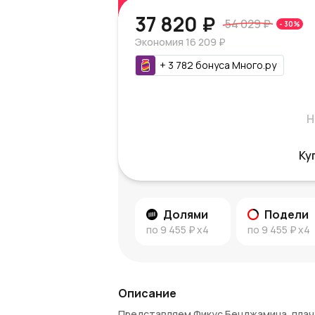
37 820 ₽
54 029 ₽
-
30
%
Экономия
16 209 ₽
+
3 782
бонуса
Много.ру
Н
Ку
Долями
Подели
по
9 455 ₽
x4
по
9 455 ₽
x4
Описание
Представляем Фикус Бенджамина, плач