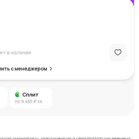
ет в наличии
пить с менеджером
Сплит
по
9 455 ₽
x4
ущую смоковницу, классическую и неподвластную времени