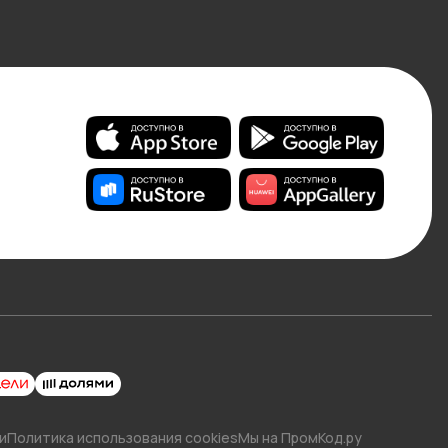
и
Политика использования cookies
Мы на ПромКод.ру