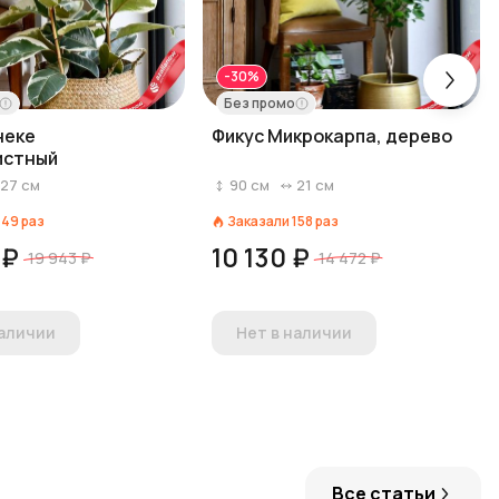
-30%
Без промо
неке
Фикус Микрокарпа, дерево
истный
27
см
90
см
21
см
149
раз
Заказали
158
раз
 ₽
10 130 ₽
19 943 ₽
14 472 ₽
наличии
Нет в наличии
Все статьи