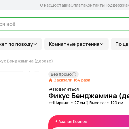
О нас
Доставка
Оплата
Контакты
Поддержка
кет по поводу
Комнатные растения
По цв
кус Бенджамина (дерево)
Без промо
Заказали
164
раза
Поделиться
Фикус Бенджамина (д
Ширина: ~
27
см
Высота: ~
120
см
+
Азалия Коинов