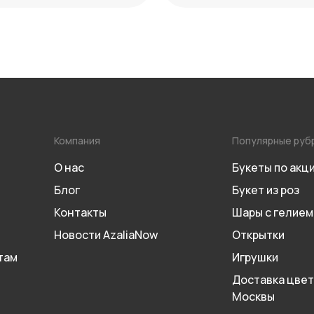
Компания
Популярные руб
О нас
Букеты по акц
Блог
Букет из роз
Контакты
Шары с гелием
Новости AzaliaNow
Открытки
там
Игрушки
Доставка цвет
Москвы