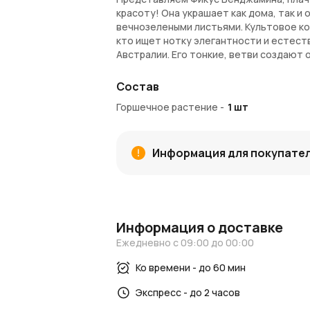
красоту! Она украшает как дома, так 
вечнозелеными листьями. Культовое к
кто ищет нотку элегантности и естест
Австралии. Его тонкие, ветви создают
придают любому пространству элемент
Состав
Растение славится своей устойчивость
непрямым светом и поддерживать почву
Горшечное растение
-
1
шт
обрезка может помочь сохранить изящн
тропическое растение, плакучая смоко
компаньоном для помещений, где може
Информация для покупате
Осторожно!
Это растение токсично для
Ш40см x В160см.
Внимание!
Комнатные растения доступн
Информация о доставке
может потребоваться до 2-х недель. В
транспортировочное кашпо. Каждый экз
Ежедневно с 09:00 до 00:00
будет отличаться от изображения на с
Ко времени - до 60 мин
Доставка растений высотой более 12
рассчитывается согласно тарифам комп
Экспресс - до 2 часов
транспортировки необходимо связатьс