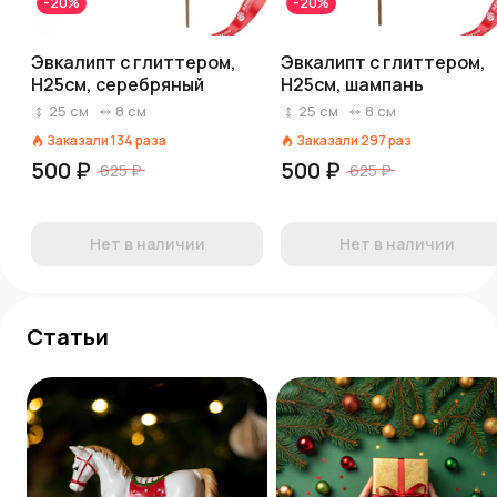
-20%
-20%
Эвкалипт с глиттером,
Эвкалипт с глиттером,
H25см, серебряный
H25см, шампань
25
см
8
см
25
см
8
см
Заказали
134
раза
Заказали
297
раз
500 ₽
500 ₽
625 ₽
625 ₽
Нет в наличии
Нет в наличии
Статьи