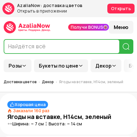
AzaliaNow: доставка цветов
Открыть
Открыть в приложении
Меню
Получи BONUS
Розы
Букеты по цене
Декор
Бу
Доставка цветов
Декор
Ягоды на вставке, H14см, зеленый
Хорошая цена
Заказали
160
раз
Ягоды на вставке, H14см, зеленый
Ширина: ~
7
см
Высота: ~
14
см