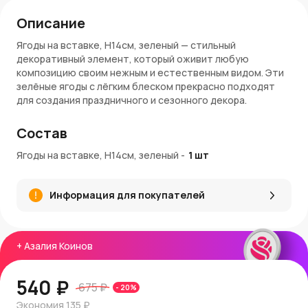
Описание
Ягоды на вставке, H14см, зеленый — стильный
декоративный элемент, который оживит любую
композицию своим нежным и естественным видом. Эти
зелёные ягоды с лёгким блеском прекрасно подходят
для создания праздничного и сезонного декора.
Материалы и качество
Состав
Декоративные ягоды выполнены из
Ягоды на вставке, H14см, зеленый
-
1
шт
высококачественного пластика, обеспечивающего их
долговечность и стойкость к повреждениям.
Блестящее покрытие добавляет им изысканного сияния,
Информация для покупателей
а веточка из прочного материала гарантирует удобство
фиксации в композициях.
Применение и украшение интерьера
+
Азалия Коинов
Зелёные ягоды на вставке станут идеальным
дополнением к рождественским венкам, букетам или
540 ₽
675 ₽
-
20
%
настольным украшениям. Их универсальный цвет и
форма позволяют сочетать их с различными
Экономия
135 ₽