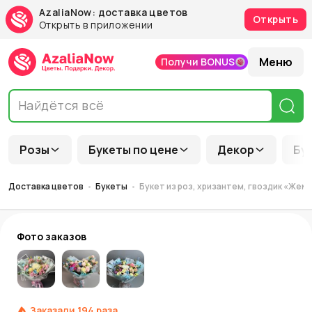
AzaliaNow: доставка цветов
Открыть
Открыть в приложении
Меню
Получи BONUS
Розы
Букеты по цене
Декор
Бу
Доставка цветов
Букеты
Букет из роз, хризантем, гвоздик «Жем
Фото заказов
Заказали
194
раза