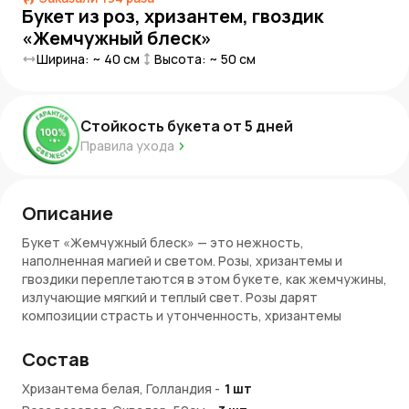
Букет из роз, хризантем, гвоздик
«Жемчужный блеск»
Ширина: ~
40
см
Высота: ~
50
см
Стойкость букета от
5
дней
Правила ухода
Описание
Букет «Жемчужный блеск» — это нежность,
наполненная магией и светом. Розы, хризантемы и
гвоздики переплетаются в этом букете, как жемчужины,
излучающие мягкий и теплый свет. Розы дарят
композиции страсть и утонченность, хризантемы
наполняют ее гармонией и свежестью, а гвоздики
придают изысканность и выразительность. Этот букет,
Состав
словно отражение легкости и красоты, является
воплощением волшебства, которое дарит радость и
Хризантема белая, Голландия
-
1
шт
вдохновение.