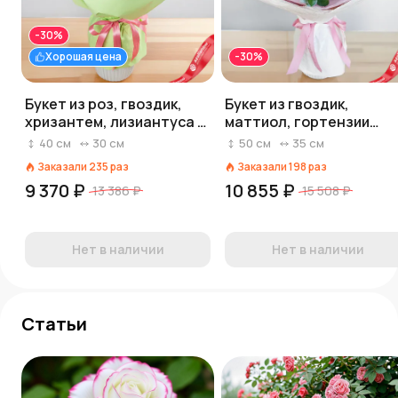
-30%
Хорошая цена
-30%
Букет из роз, гвоздик,
Букет из гвоздик,
хризантем, лизиантуса и
маттиол, гортензии
статицы «Нежные мечты»
«Летний бриз»
40
см
30
см
50
см
35
см
Заказали
235
раз
Заказали
198
раз
9 370 ₽
10 855 ₽
13 386 ₽
15 508 ₽
Нет в наличии
Нет в наличии
Статьи