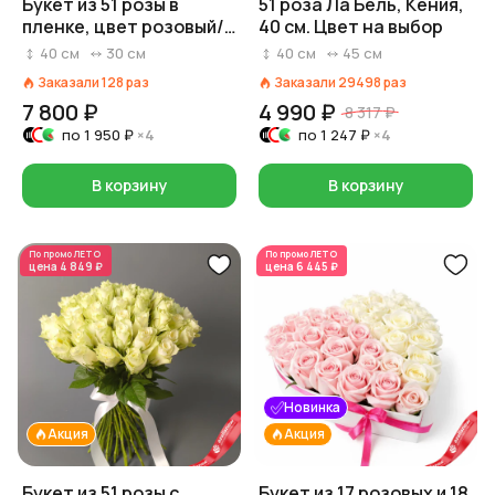
Букет из 51 розы в
51 роза Ла Бель, Кения,
пленке, цвет розовый/
40 см. Цвет на выбор
белый/красный на
40
см
30
см
40
см
45
см
выбор, Россия, 40 см
Заказали
128
раз
Заказали
29498
раз
7 800 ₽
4 990 ₽
8 317 ₽
по
1 950 ₽
×4
по
1 247 ₽
×4
В корзину
В корзину
По промо
ЛЕТО
По промо
ЛЕТО
цена
4 849 ₽
цена
6 445 ₽
Новинка
Акция
Акция
Букет из 51 розы с
Букет из 17 розовых и 18