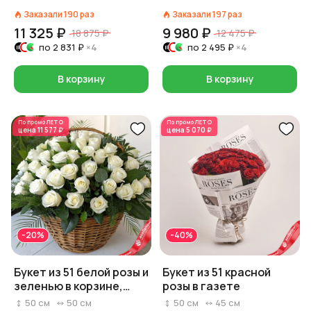
Заказали
190
раз
Заказали
197
раз
11 325 ₽
9 980 ₽
18 875 ₽
12 475 ₽
по
2 831 ₽
×4
по
2 495 ₽
×4
В корзину
В корзину
По промо
ЛЕТО
По промо
ЛЕТО
цена
11 577 ₽
цена
5 070 ₽
-20%
-40%
Букет из 51 белой розы и
Букет из 51 красной
зеленью в корзине,
розы в газете
Россия, 50 см
50
см
50
см
50
см
45
см