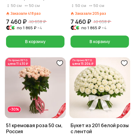
50
см
50
см
50
см
50
см
Заказали
418
раз
Заказали
205
раз
7 460 ₽
7 460 ₽
10 658 ₽
10 658 ₽
по
1 865 ₽
×4
по
1 865 ₽
×4
В корзину
В корзину
По промо
ЛЕТО
По промо
ЛЕТО
цена
11 430 ₽
цена
15 204 ₽
-30%
51 кремовая роза 50 см,
Букет из 201 белой розы
Россия
с лентой