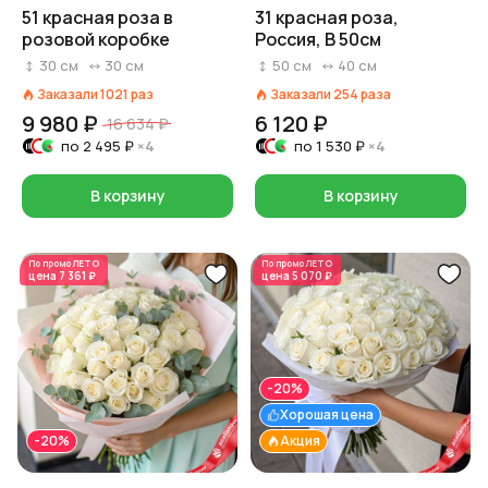
51 красная роза в
31 красная роза,
розовой коробке
Россия, В 50см
30
см
30
см
50
см
40
см
Заказали
1021
раз
Заказали
254
раза
9 980 ₽
6 120 ₽
16 634 ₽
по
2 495 ₽
×4
по
1 530 ₽
×4
В корзину
В корзину
По промо
ЛЕТО
По промо
ЛЕТО
цена
7 361 ₽
цена
5 070 ₽
-20%
Хорошая цена
-20%
Акция