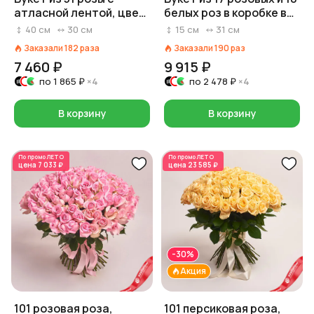
атласной лентой, цвет
белых роз в коробке в
розовый/белый/
форме сердца
40
см
30
см
15
см
31
см
красный на выбор,
Заказали
182
раза
Заказали
190
раз
Россия, 40 см
7 460 ₽
9 915 ₽
по
1 865 ₽
×4
по
2 478 ₽
×4
В корзину
В корзину
По промо
ЛЕТО
По промо
ЛЕТО
цена
7 033 ₽
цена
23 585 ₽
-30%
Акция
101 розовая роза,
101 персиковая роза,