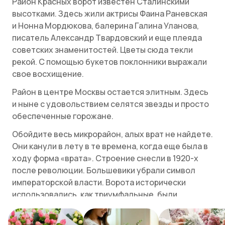
Район Красных ворот известен Сталинскими
высотками. Здесь жили актрисы Фаина Раневская
и Нонна Мордюкова, балерина Галина Уланова,
писатель Александр Твардовский и еще плеяда
советских знаменитостей. Цветы сюда текли
рекой. С помощью букетов поклонники выражали
свое восхищение.
Район в центре Москвы остается элитным. Здесь
и ныне с удовольствием селятся звезды и просто
обеспеченные горожане.
Обойдите весь микрорайон, алых врат не найдете.
Они канули в лету в те времена, когда еще была в
ходу форма «врата». Строение снесли в 1920-х
после революции. Большевики убрали символ
императорской власти. Ворота исторически
использовались, как триумфальные, были
украшены царскими вензелями. Была у сноса и
практическая подоплека. Нужно было расширить