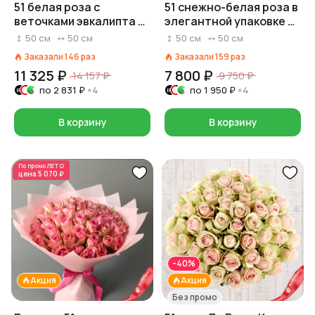
51 белая роза с
51 снежно-белая роза в
веточками эвкалипта в
элегантной упаковке с
пастельной пленке,
лентой, Россия, 50 см
50
см
50
см
50
см
50
см
Россия, 50 см
Заказали
146
раз
Заказали
159
раз
11 325 ₽
7 800 ₽
14 157 ₽
9 750 ₽
по
2 831 ₽
×4
по
1 950 ₽
×4
В корзину
В корзину
По промо
ЛЕТО
цена
5 070 ₽
-40%
Акция
Акция
Без промо