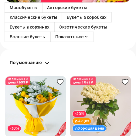
Монобукеты
Авторские букеты
Классические букеты
Букеты в коробках
Букеты в корзинах
Экзотические букеты
Большие букеты
Показать все
По умолчанию
По промо
ЛЕТО
По промо
ЛЕТО
цена
7 699 ₽
цена
4 849 ₽
-40%
Акция
-30%
Хорошая цена