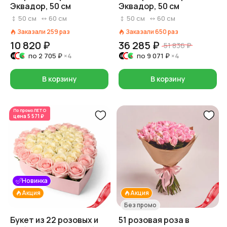
Эквадор, 50 см
Эквадор, 50 см
50
см
60
см
50
см
60
см
Заказали
259
раз
Заказали
650
раз
10 820 ₽
36 285 ₽
51 836 ₽
по
2 705 ₽
×4
по
9 071 ₽
×4
В корзину
В корзину
По промо
ЛЕТО
цена
5 571 ₽
Новинка
Акция
Акция
Без промо
Букет из 22 розовых и
51 розовая роза в