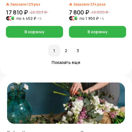
Заказали
129
раз
Заказали
334
раза
17 810 ₽
7 800 ₽
22 263 ₽
13 000 ₽
по
4 452 ₽
×4
по
1 950 ₽
×4
В корзину
В корзину
1
2
3
Показать еще