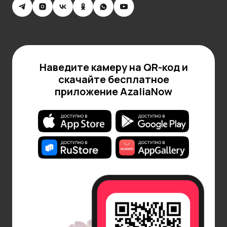
опираться, если не знаете точно вкусы
получателя. В большинстве случаев работают
такие законы:
Мужчины
предпочитают цветы с длинными и
Наведите камеру на QR-код и
крепкими стеблями. Они должны плотно
скачайте бесплатное
примыкать друг к другу, чтобы ансамбль
приложение AzaliaNow
смотрелся увесисто и основательно. Но, много
бутонов не нужно, иначе формируется
женственная округлость.
Девушкам
, напротив, чаще любы воздушно-
округлые ансамбли, отсылающие к мягкости,
нежности. Кстати, за алые розы голосует
меньшинство москвичек. Остальным нравятся
пастельные бутоны.
Москвичам после 30 лет
чаще хочется купить
розы и гвоздики, а также, монобукеты
(состоящие из одного вида цветов).