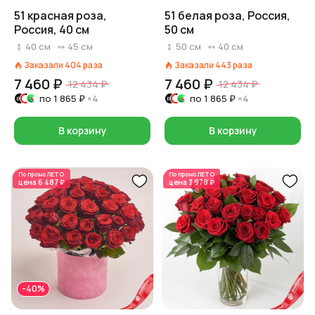
51 красная роза,
51 белая роза, Россия,
Россия, 40 см
50 см
40
см
45
см
50
см
40
см
Заказали
404
раза
Заказали
443
раза
7 460 ₽
7 460 ₽
12 434 ₽
12 434 ₽
по
1 865 ₽
×4
по
1 865 ₽
×4
В корзину
В корзину
По промо
ЛЕТО
По промо
ЛЕТО
цена
6 487 ₽
цена
3 978 ₽
-40%