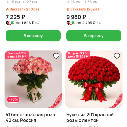
роз и коробки на выбор:
роз и коробки на выбор:
15
см
27
см
15
см
35
см
красный/розовый/
красный/розовый/
Заказали
200
раз
Заказали
126
раз
белый)
белый)
7 225 ₽
9 980 ₽
по
1 806 ₽
×4
по
2 495 ₽
×4
В корзину
В корзину
По промо
ЛЕТО
По промо
ЛЕТО
цена
4 849 ₽
цена
15 204 ₽
-70%
51 бело-розовая роза
Букет из 201 красной
40 см, Россия
розы с лентой