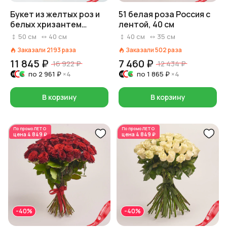
Букет из желтых роз и
51 белая роза Россия с
белых хризантем
лентой, 40 см
«Люблю тебя!»
50
см
40
см
40
см
35
см
Заказали
2193
раза
Заказали
502
раза
11 845 ₽
7 460 ₽
16 922 ₽
12 434 ₽
по
2 961 ₽
×4
по
1 865 ₽
×4
В корзину
В корзину
По промо
ЛЕТО
По промо
ЛЕТО
цена
4 849 ₽
цена
4 849 ₽
-40%
-40%