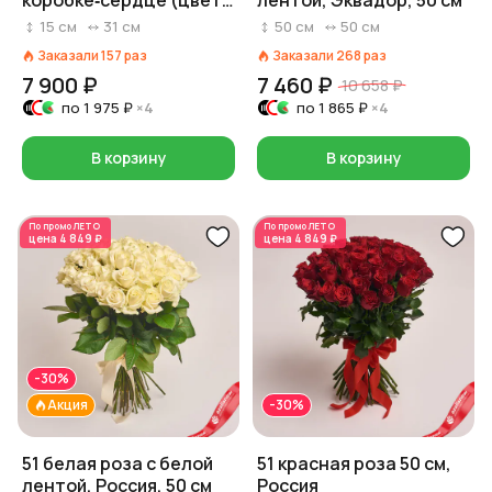
коробке‑сердце (цвет
лентой, Эквадор, 50 см
роз и коробки на выбор:
15
см
31
см
50
см
50
см
красный/розовый/
Заказали
157
раз
Заказали
268
раз
белый)
7 900 ₽
7 460 ₽
10 658 ₽
по
1 975 ₽
×4
по
1 865 ₽
×4
В корзину
В корзину
По промо
ЛЕТО
По промо
ЛЕТО
цена
4 849 ₽
цена
4 849 ₽
-30%
Акция
-30%
51 белая роза с белой
51 красная роза 50 см,
лентой, Россия, 50 см
Россия