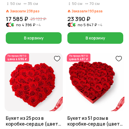
50
см
35
см
50
см
70
см
Заказали
238
раз
Заказали
193
раза
17 585 ₽
23 390 ₽
25 122 ₽
по
4 396 ₽
×4
по
5 847 ₽
×4
В корзину
В корзину
По промо
ЛЕТО
По промо
ЛЕТО
цена
4 696 ₽
цена
6 487 ₽
Букет из 25 роз в
Букет из 51 розы в
коробке‑сердце (цвет
коробке‑сердце (цвет