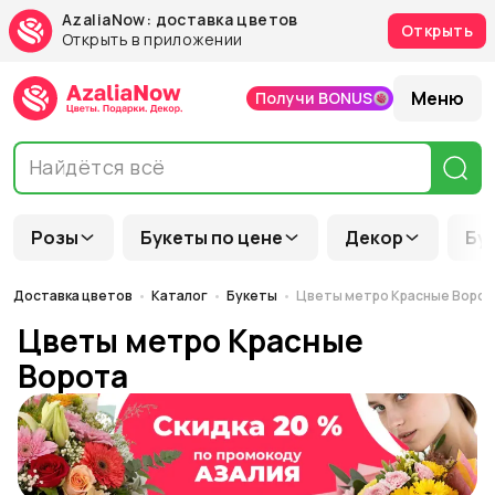
AzaliaNow: доставка цветов
Открыть
Открыть в приложении
Меню
Получи BONUS
Розы
Букеты по цене
Декор
Бу
Доставка цветов
Каталог
Букеты
Цветы метро Красные Ворот
Цветы метро Красные
Ворота