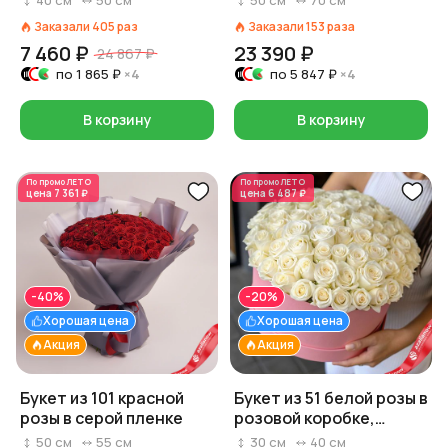
40
см
50
см
50
см
70
см
Заказали
405
раз
Заказали
153
раза
7 460 ₽
23 390 ₽
24 867 ₽
по
1 865 ₽
×4
по
5 847 ₽
×4
В корзину
В корзину
По промо
ЛЕТО
По промо
ЛЕТО
цена
7 361 ₽
цена
6 487 ₽
-40%
-20%
Хорошая цена
Хорошая цена
Акция
Акция
Букет из 101 красной
Букет из 51 белой розы в
розы в серой пленке
розовой коробке,
Россия, 40 см
50
см
55
см
30
см
40
см