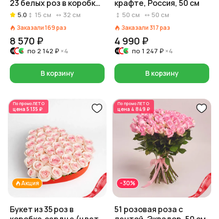
23 белых роз в коробке
крафте, Россия, 50 см
в форме сердца
5.0
15
см
32
см
50
см
50
см
Заказали
169
раз
Заказали
317
раз
8 570 ₽
4 990 ₽
по
2 142 ₽
×4
по
1 247 ₽
×4
В корзину
В корзину
По промо
ЛЕТО
По промо
ЛЕТО
цена
5 135 ₽
цена
4 849 ₽
Акция
-30%
Букет из 35 роз в
51 розовая роза с