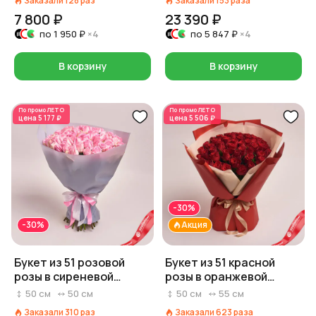
Заказали
128
раз
Заказали
153
раза
7 800 ₽
23 390 ₽
по
1 950 ₽
×4
по
5 847 ₽
×4
В корзину
В корзину
По промо
ЛЕТО
По промо
ЛЕТО
цена
5 177 ₽
цена
5 506 ₽
-30%
-30%
Акция
Букет из 51 розовой
Букет из 51 красной
розы в сиреневой
розы в оранжевой
пленке, Эквадор, 50 см
бумаге
50
см
50
см
50
см
55
см
Заказали
310
раз
Заказали
623
раза