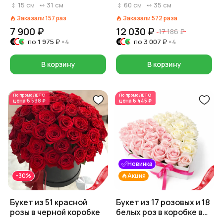
роз и коробки на выбор:
60 см
15
см
31
см
60
см
35
см
красный/розовый/
Заказали
157
раз
Заказали
572
раза
белый)
7 900 ₽
12 030 ₽
17 186 ₽
по
1 975 ₽
×4
по
3 007 ₽
×4
В корзину
В корзину
По промо
ЛЕТО
По промо
ЛЕТО
цена
6 598 ₽
цена
6 445 ₽
Новинка
-30%
Акция
Букет из 51 красной
Букет из 17 розовых и 18
розы в черной коробке
белых роз в коробке в