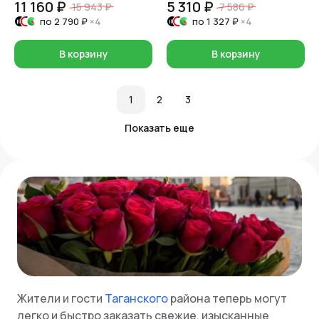
11 160 ₽
5 310 ₽
15 943 ₽
7 586 ₽
по
2 790 ₽
×4
по
1 327 ₽
×4
В корзину
В корзину
1
2
3
Показать еще
Жители и гости
Таганского
района теперь могут
легко и быстро заказать свежие, изысканные