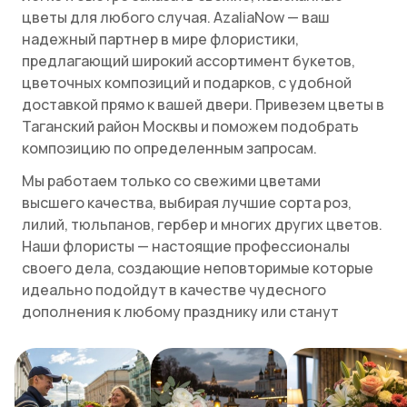
цветы для любого случая. AzaliaNow — ваш
надежный партнер в мире флористики,
предлагающий широкий ассортимент букетов,
цветочных композиций и подарков, с удобной
доставкой прямо к вашей двери. Привезем цветы в
Таганский район Москвы и поможем подобрать
композицию по определенным запросам.
Мы работаем только со свежими цветами
высшего качества, выбирая лучшие сорта роз,
лилий, тюльпанов, гербер и многих других цветов.
Наши флористы — настоящие профессионалы
своего дела, создающие неповторимые которые
идеально подойдут в качестве чудесного
дополнения к любому празднику или станут
приятным сюрпризом для дорогого вам человека.
Таганский район — исторический район
Москвы