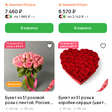
красный на выбор,
Заказали
182
раза
Заказали
169
раз
Россия, 40 см
7 460 ₽
8 570 ₽
по
1 865 ₽
×4
по
2 142 ₽
×4
В корзину
В корзину
По промо
ЛЕТО
По промо
ЛЕТО
цена
4 849 ₽
цена
6 487 ₽
Акция
Букет из 51 розовой
Букет из 51 розы в
розы с лентой, Россия,
коробке‑сердце (цвет
40 см
роз и коробки на выбор:
40
см
30
см
15
см
35
см