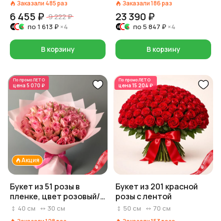
Заказали
485
раз
Заказали
186
раз
6 455 ₽
23 390 ₽
9 222 ₽
по
1 613 ₽
×4
по
5 847 ₽
×4
В корзину
В корзину
По промо
ЛЕТО
По промо
ЛЕТО
цена
5 070 ₽
цена
15 204 ₽
Акция
Букет из 51 розы в
Букет из 201 красной
пленке, цвет розовый/
розы с лентой
белый/красный на
40
см
30
см
50
см
70
см
выбор, Россия, 40 см