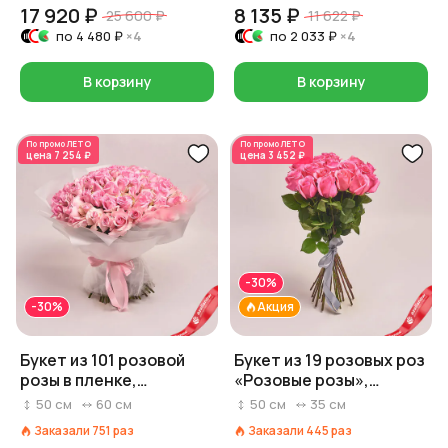
17 920 ₽
8 135 ₽
25 600 ₽
11 622 ₽
по
4 480 ₽
×4
по
2 033 ₽
×4
В корзину
В корзину
По промо
ЛЕТО
По промо
ЛЕТО
цена
7 254 ₽
цена
3 452 ₽
-30%
-30%
Акция
Букет из 101 розовой
Букет из 19 розовых роз
розы в пленке,
«Розовые розы»,
Эквадор, 50 см
Россия, 50 см
50
см
60
см
50
см
35
см
Заказали
751
раз
Заказали
445
раз