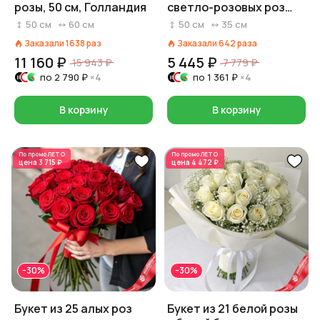
розы, 50 см, Голландия
светло-розовых роз
«Прикосновение»
50
см
60
см
50
см
35
см
Заказали
1638
раз
Заказали
642
раза
11 160 ₽
5 445 ₽
15 943 ₽
7 779 ₽
по
2 790 ₽
×4
по
1 361 ₽
×4
В корзину
В корзину
По промо
ЛЕТО
По промо
ЛЕТО
цена
3 715 ₽
цена
4 472 ₽
-30%
-30%
Букет из 25 алых роз
Букет из 21 белой розы