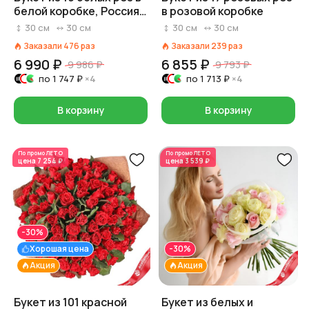
белой коробке, Россия,
в розовой коробке
40 см
30
см
30
см
30
см
30
см
Заказали
476
раз
Заказали
239
раз
6 990 ₽
6 855 ₽
9 986 ₽
9 793 ₽
по
1 747 ₽
×4
по
1 713 ₽
×4
В корзину
В корзину
По промо
ЛЕТО
По промо
ЛЕТО
цена
7 254 ₽
цена
3 539 ₽
-30%
Хорошая цена
-30%
Акция
Акция
Букет из 101 красной
Букет из белых и