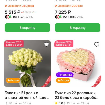
красный/розовый/
Заказали
254
раза
Заказали
200
раз
белый)
5 515 ₽
7 225 ₽
7 879 ₽
по
1 378 ₽
×4
по
1 806 ₽
×4
В корзину
В корзину
По промо
ЛЕТО
По промо
ЛЕТО
цена
4 849 ₽
цена
5 571 ₽
Новинка
Акция
Акция
Букет из 51 розы с
Букет из 22 розовых и
атласной лентой, цвет
23 белых роз в коробке
розовый/белый/
в форме сердца
40
см
30
см
5.0
15
см
32
см