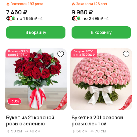
красный/розовый/
Заказали
193
раза
Заказали
126
раз
белый)
7 460 ₽
9 980 ₽
по
1 865 ₽
×4
по
2 495 ₽
×4
В корзину
В корзину
По промо
ЛЕТО
По промо
ЛЕТО
цена
4 196 ₽
цена
15 204 ₽
-30%
Букет из 21 красной
Букет из 201 розовой
розы с зеленью
розы с лентой
50
см
40
см
50
см
70
см