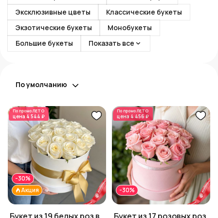
Эксклюзивные цветы
Классические букеты
Экзотические букеты
Монобукеты
Большие букеты
Показать все
По умолчанию
По промо
ЛЕТО
По промо
ЛЕТО
цена
4 544 ₽
цена
4 456 ₽
-30%
Акция
-30%
Букет из 19 белых роз в
Букет из 17 розовых роз