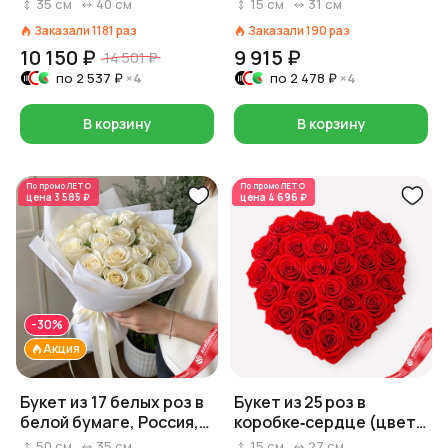
форме сердца
35
см
40
см
15
см
31
см
Заказали
1181
раз
Заказали
190
раз
10 150 ₽
9 915 ₽
14 501 ₽
по
2 537 ₽
×4
по
2 478 ₽
×4
В корзину
В корзину
По промо
ЛЕТО
По промо
ЛЕТО
цена
3 585 ₽
цена
4 696 ₽
-30%
Акция
Букет из 17 белых роз в
Букет из 25 роз в
белой бумаге, Россия,
коробке‑сердце (цвет
50 см
роз и коробки на выбор:
50
см
35
см
15
см
27
см