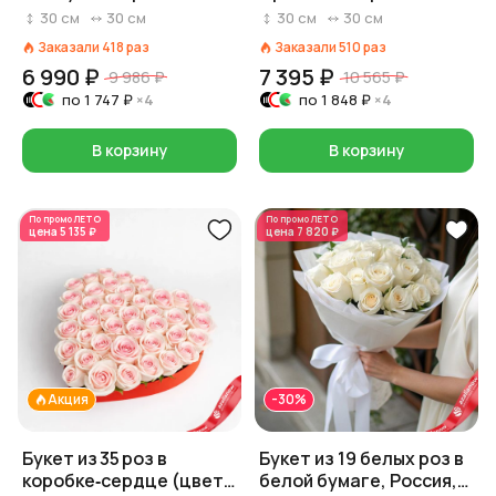
30
см
30
см
30
см
30
см
Заказали
418
раз
Заказали
510
раз
6 990 ₽
7 395 ₽
9 986 ₽
10 565 ₽
по
1 747 ₽
×4
по
1 848 ₽
×4
В корзину
В корзину
По промо
ЛЕТО
По промо
ЛЕТО
цена
5 135 ₽
цена
7 820 ₽
Акция
-30%
Букет из 35 роз в
Букет из 19 белых роз в
коробке‑сердце (цвет
белой бумаге, Россия,