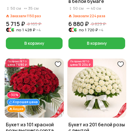
в белой бумаге
50
см
35
см
50
см
40
см
Заказали
1150
раз
Заказали
224
раза
5 715 ₽
6 880 ₽
8 165 ₽
9 829 ₽
по
1 428 ₽
×4
по
1 720 ₽
×4
В корзину
В корзину
По промо
ЛЕТО
По промо
ЛЕТО
цена
7 690 ₽
цена
15 204 ₽
-30%
Хорошая цена
Акция
Букет из 101 красной
Букет из 201 белой розы
розы высшего сорта,
с лентой