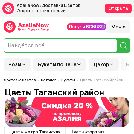
AzaliaNow: доставка цветов
Открыть
Открыть в приложении
Меню
Получи BONUS
Розы
Букеты по цене
Декор
Бу
Доставка цветов
Каталог
Букеты
Цветы Таганский район
Цветы Таганский район
Цветы метро Таганская
Цветы-сюрприз