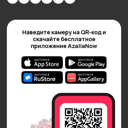
Также в Таганском районе проживал известный
композитор и дирижер Сергей Рахманинов. Его
музыкальные сочинения, пронизанные глубиной и
чувственностью, вывели его в число самых
Наведите камеру на QR-код и
значительных композиторов двадцатого века.
скачайте бесплатное
Рахманинов оставил свой след в культурной
приложение AzaliaNow
жизни района, вдохновляя будущие поколения
музыкантов.
В XX веке Таганский район продолжал привлекать
знаменитостей. Здесь жил выдающийся актер и
режиссер Всеволод Meyerhold, который внес
значительный вклад в эволюцию театрального
искусства в России. Его новаторские подходы к
театру и сценографии изменили представление о
театральном искусстве и вдохновили многих
артистов.
Современный Таганский район также не лишен