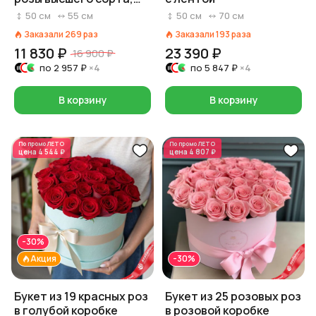
Россия, 50 см
50
см
55
см
50
см
70
см
Заказали
269
раз
Заказали
193
раза
11 830 ₽
23 390 ₽
16 900 ₽
по
2 957 ₽
×4
по
5 847 ₽
×4
В корзину
В корзину
По промо
ЛЕТО
По промо
ЛЕТО
цена
4 544 ₽
цена
4 807 ₽
-30%
Акция
-30%
Букет из 19 красных роз
Букет из 25 розовых роз
в голубой коробке
в розовой коробке