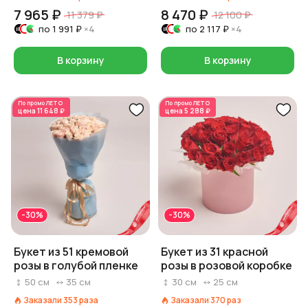
7 965 ₽
8 470 ₽
11 379 ₽
12 100 ₽
по
1 991 ₽
×4
по
2 117 ₽
×4
В корзину
В корзину
По промо
ЛЕТО
По промо
ЛЕТО
цена
11 648 ₽
цена
5 288 ₽
-30%
-30%
Букет из 51 кремовой
Букет из 31 красной
розы в голубой пленке
розы в розовой коробке
50
см
35
см
30
см
25
см
Заказали
353
раза
Заказали
370
раз