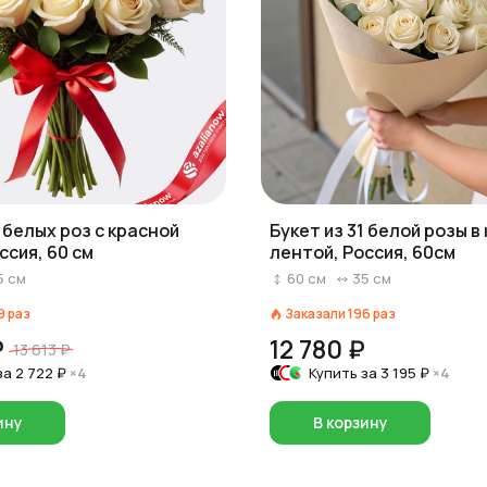
7 белых роз с красной
Букет из 31 белой розы в
ссия, 60 см
лентой, Россия, 60см
5
см
60
см
35
см
9
раз
Заказали
196
раз
₽
12 780 ₽
13 613 ₽
за
2 722 ₽
×4
Купить за
3 195 ₽
×4
ину
В корзину