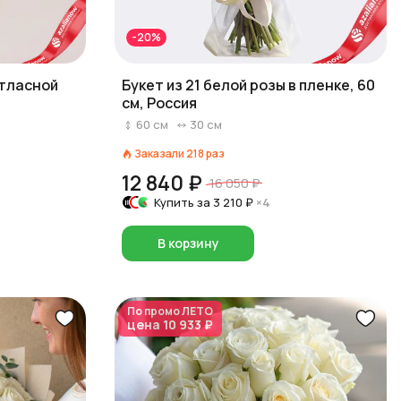
-20%
атласной
Букет из 21 белой розы в пленке, 60
см, Россия
60
см
30
см
Заказали
218
раз
12 840 ₽
16 050 ₽
Купить за
3 210 ₽
×4
В корзину
По промо
ЛЕТО
цена
10 933 ₽