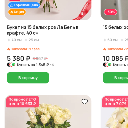
Хорошая цена
Акция
-30%
Букет из 15 белых роз Ла Бель в
15 белых ро
крафте, 40 см
40
см
25
см
60
см
2
Заказали
197
раз
Заказали
22
5 380 ₽
10 085 
8 967 ₽
Купить за
1 345 ₽
×4
Купить 
В корзину
В корз
По промо
ЛЕТО
По промо
ЛЕ
цена
10 933 ₽
цена
7 079