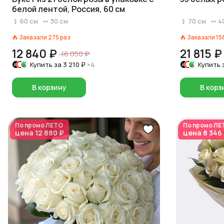
белой лентой, Россия, 60 см
60
см
30
см
70
см
4
Заказали
275
раз
Заказали
15
12 840 ₽
21 815 ₽
16 050 ₽
Купить за
3 210 ₽
×4
Купить 
В корзину
В корз
По промо
ЛЕТО
По промо
ЛЕ
цена
12 880 ₽
цена
8 346