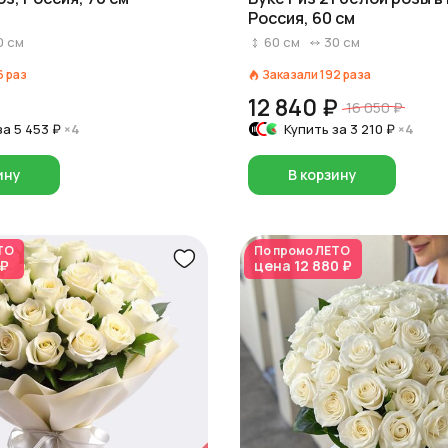
Россия, 60 см
0
см
60
см
30
см
6
раз
Заказали
192
раза
12 840 ₽
16 050 ₽
за
5 453 ₽
×4
Купить за
3 210 ₽
×4
ину
В корзину
ТО
По промо
ЛЕТО
 ₽
цена
12 880 ₽