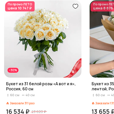
По промо
ЛЕТО
По промо
ЛЕ
цена
10 747 ₽
цена
8 876
-30%
Букет из 31 белой розы «А вот и я»,
Букет из 3
Россия, 60 см
лентой, Ро
60
см
40
см
60
см
4
Заказали
311
раз
Заказали
13
16 534 ₽
13 655 
23 620 ₽