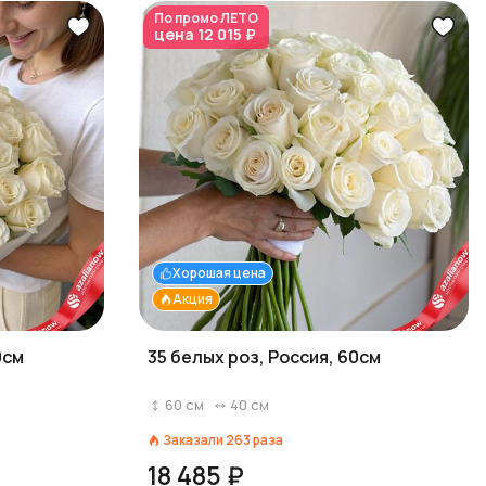
По промо
ЛЕТО
цена
12 015 ₽
Хорошая цена
Акция
0см
35 белых роз, Россия, 60см
60
см
40
см
Заказали
263
раза
18 485 ₽