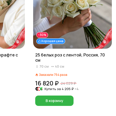
-30%
Хорошая цена
 крафте с
25 белых роз с лентой, Россия, 70
см
70
см
40
см
Заказали
754
раза
16 820 ₽
24 029 ₽
Купить за
4 205 ₽
×4
В корзину