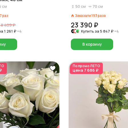
5
см
50
см
70
см
7
раз
Заказали
193
раза
23 390 ₽
8 409 ₽
за
1 261 ₽
×4
Купить за
5 847 ₽
×4
ину
В корзину
ТО
По промо
ЛЕТО
₽
цена
7 686 ₽