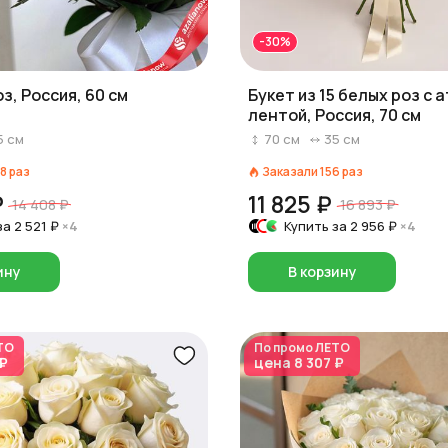
-30%
з, Россия, 60 см
Букет из 15 белых роз с 
лентой, Россия, 70 см
5
см
70
см
35
см
8
раз
Заказали
156
раз
₽
11 825 ₽
14 408 ₽
16 893 ₽
за
2 521 ₽
×4
Купить за
2 956 ₽
×4
ину
В корзину
ТО
По промо
ЛЕТО
 ₽
цена
8 307 ₽