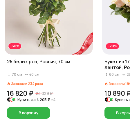
-30%
-20%
25 белых роз, Россия, 70 см
Букет из 1
лентой, Ро
70
см
40
см
60
см
2
Заказали
234
раза
Заказали
19
16 820 ₽
10 890 
24 029 ₽
Купить за
4 205 ₽
×4
Купить 
В корзину
В корз