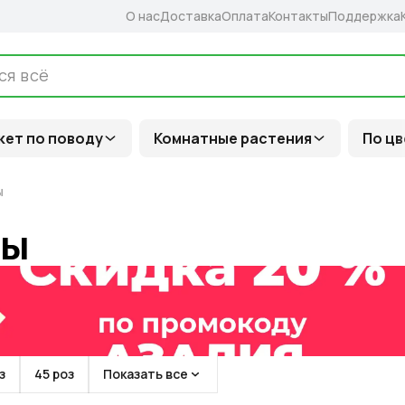
О нас
Доставка
Оплата
Контакты
Поддержка
кет по поводу
Комнатные растения
По цв
ы
зы
з
45 роз
Показать все