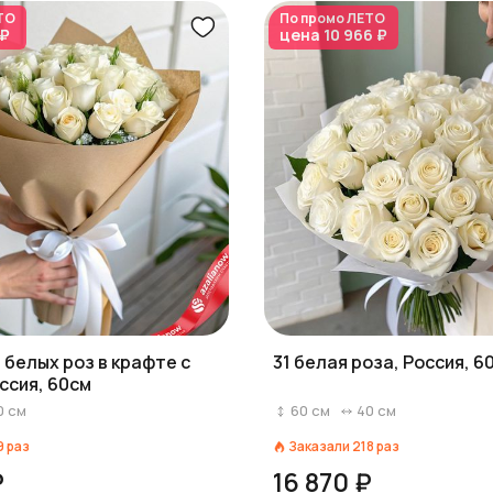
ТО
По промо
ЛЕТО
 ₽
цена
10 966 ₽
5 белых роз в крафте с
31 белая роза, Россия, 6
ссия, 60см
0
см
60
см
40
см
9
раз
Заказали
218
раз
₽
16 870 ₽