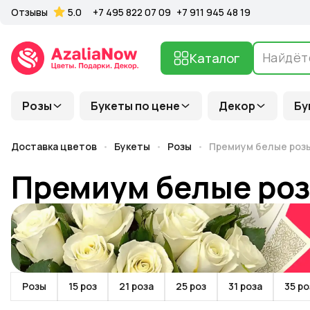
Отзывы
5.0
+7 495 822 07 09
+7 911 945 48 19
Каталог
Розы
Букеты по цене
Декор
Бу
Доставка цветов
Букеты
Розы
Премиум белые роз
Премиум белые ро
Розы
15 роз
21 роза
25 роз
31 роза
35 ро