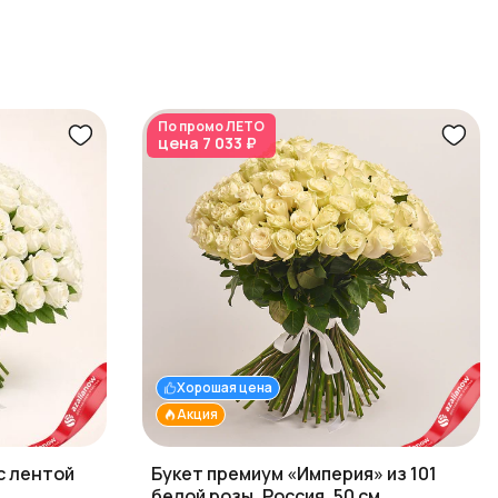
По промо
ЛЕТО
цена
7 033 ₽
Хорошая цена
Акция
 с лентой
Букет премиум «Империя» из 101
белой розы, Россия, 50 см