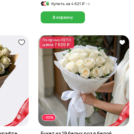
Купить за
4 621 ₽
×4
В корзину
По промо
ЛЕТО
цена
7 820 ₽
-30%
 крафте,
Букет из 19 белых роз в белой