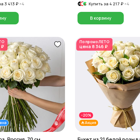
за
3 413 ₽
×4
Купить за
4 217 ₽
×4
ину
В корзину
ТО
По промо
ЛЕТО
 ₽
цена
8 346 ₽
-20%
ена
Акция
оз, Россия, 70 см
Букет из 21 белой розы в