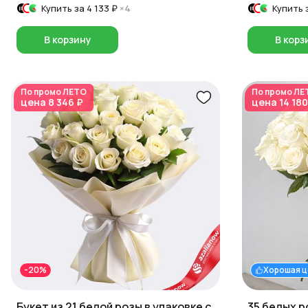
Купить за
4 133 ₽
×4
Купить 
В корзину
В корз
По промо
ЛЕТО
По промо
ЛЕ
цена
8 346 ₽
цена
14 180
-20%
Хорошая ц
Букет из 21 белой розы в упаковке с
35 белых р