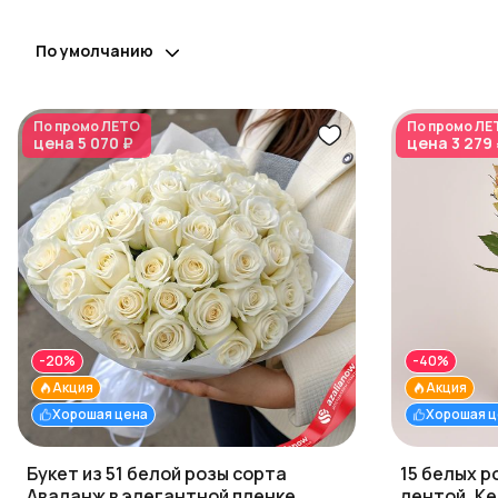
По умолчанию
По промо
ЛЕТО
По промо
ЛЕ
цена
5 070 ₽
цена
3 279
-20%
-40%
Акция
Акция
Хорошая цена
Хорошая ц
Букет из 51 белой розы сорта
15 белых р
Аваланж в элегантной пленке,
лентой, Ке