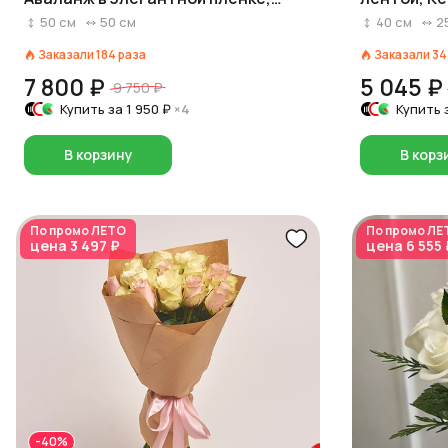
Россия, 50 см
50
см
50
см
40
см
2
Заказали
184
раза
Заказали
34
7 800 ₽
5 045 ₽
9 750 ₽
Купить за
1 950 ₽
×4
Купить 
В корзину
В корз
По промо
ЛЕТО
По промо
ЛЕ
цена
3 497 ₽
цена
6 555 
-40%