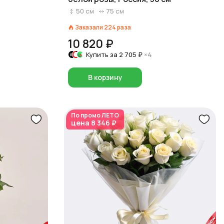
50
см
75
см
Заказали
224
раза
10 820 ₽
Купить за
2 705 ₽
×4
В корзину
По промо
ЛЕТО
цена
8 346 ₽