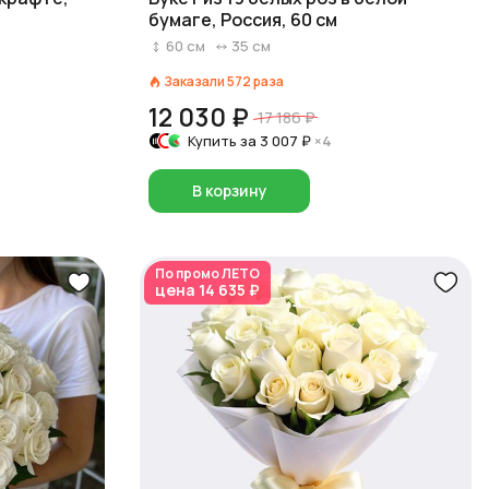
бумаге, Россия, 60 см
60
см
35
см
Заказали
572
раза
12 030 ₽
17 186 ₽
Купить за
3 007 ₽
×4
В корзину
По промо
ЛЕТО
цена
14 635 ₽