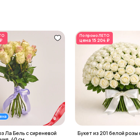
ТО
По промо
ЛЕТО
 ₽
цена
15 204 ₽
ена
оз Ла Бель с сиреневой
Букет из 201 белой розы
ния, 40 см