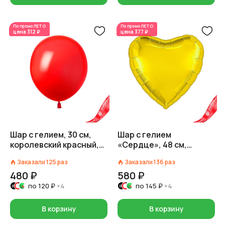
По промо
ЛЕТО
По промо
ЛЕТО
цена
312 ₽
цена
377 ₽
Шар с гелием, 30 см,
Шар с гелием
королевский красный,
«Сердце», 48 см,
пастель
золото
Заказали
125
раз
Заказали
136
раз
480 ₽
580 ₽
по
120 ₽
×4
по
145 ₽
×4
В корзину
В корзину