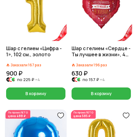
Шар с гелием «Цифра -
Шар с гелием «Сердце -
1», 102 см., золото
Ты лучшее в жизни», 46
см, красный
Заказали
167
раз
Заказали
196
раз
900 ₽
630 ₽
по
225 ₽
×4
по
157 ₽
×4
В корзину
В корзину
По промо
ЛЕТО
По промо
ЛЕТО
цена
488 ₽
цена
585 ₽