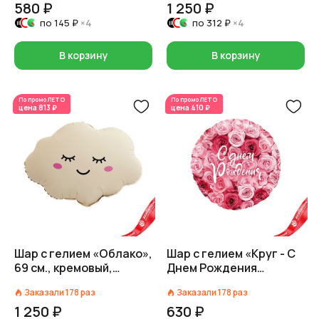
580 ₽
1 250 ₽
по
145 ₽
×4
по
312 ₽
×4
В корзину
В корзину
По промо
ЛЕТО
По промо
ЛЕТО
цена
813 ₽
цена
410 ₽
Шар с гелием «Облако»,
Шар с гелием «Круг - С
69 см., кремовый,
Днем Рождения
матовый
(симфония роз)», 46 см
Заказали
178
раз
Заказали
178
раз
1 250 ₽
630 ₽