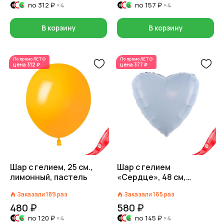
по
312 ₽
×4
по
157 ₽
×4
В корзину
В корзину
По промо
ЛЕТО
По промо
ЛЕТО
цена
312 ₽
цена
377 ₽
Шар с гелием, 25 см.,
Шар с гелием
лимонный, пастель
«Сердце», 48 см,
небесный
Заказали
189
раз
Заказали
165
раз
480 ₽
580 ₽
по
120 ₽
×4
по
145 ₽
×4