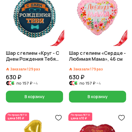
Шар с гелием «Круг - С
Шар с гелием «Сердце -
Днем Рождения Тебя
Любимая Мама», 46 см
(галстук-бабочка)», 46
Заказали
129
раз
Заказали
179
раз
см
630 ₽
630 ₽
по
157 ₽
×4
по
157 ₽
×4
В корзину
В корзину
По промо
ЛЕТО
По промо
ЛЕТО
цена
585 ₽
цена
410 ₽