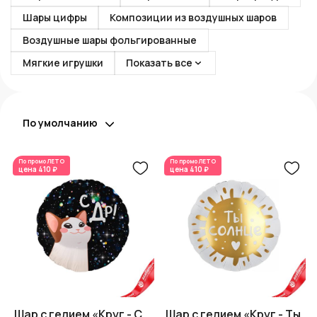
Шары цифры
Композиции из воздушных шаров
Воздушные шары фольгированные
Мягкие игрушки
Показать все
По умолчанию
По промо
ЛЕТО
По промо
ЛЕТО
цена
410 ₽
цена
410 ₽
Шар с гелием «Круг - С
Шар с гелием «Круг - Ты