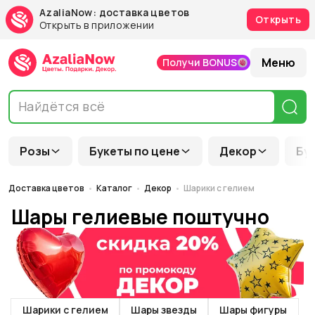
AzaliaNow: доставка цветов
Открыть
Открыть в приложении
Меню
Получи BONUS
Розы
Букеты по цене
Декор
Бу
Доставка цветов
Каталог
Декор
Шарики с гелием
Шары гелиевые поштучно
Шарики с гелием
Шары звезды
Шары фигуры