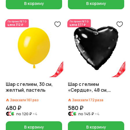
В корзину
В корзину
По промо
ЛЕТО
По промо
ЛЕТО
цена
312 ₽
цена
377 ₽
Шар с гелием, 30 см,
Шар с гелием
желтый, пастель
«Сердце», 48 см,
черный
Заказали
161
раз
Заказали
172
раза
480 ₽
580 ₽
по
120 ₽
×4
по
145 ₽
×4
В корзину
В корзину