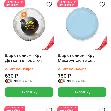
По промо
ЛЕТО
По промо
ЛЕТО
цена
410 ₽
цена
488 ₽
Шар с гелием «Круг -
Шар с гелием «Круг -
Детка, ты просто
Макарунс», 46 см,
Бомба», 46 см
голубой
Заказали
198
раз
Заказали
145
раз
630 ₽
750 ₽
по
157 ₽
×4
по
187 ₽
×4
В корзину
В корзину
По промо
ЛЕТО
По промо
ЛЕТО
цена
410 ₽
цена
410 ₽