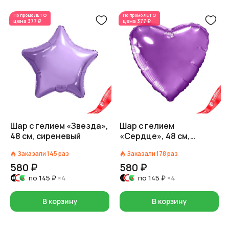
По промо
ЛЕТО
По промо
ЛЕТО
цена
377 ₽
цена
377 ₽
Шар с гелием «Звезда»,
Шар с гелием
48 см, сиреневый
«Сердце», 48 см,
пурпурный
Заказали
145
раз
Заказали
178
раз
580 ₽
580 ₽
по
145 ₽
×4
по
145 ₽
×4
В корзину
В корзину