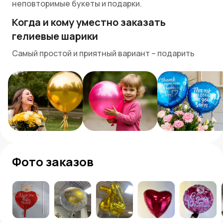
неповторимые букеты и подарки.
Когда и кому уместно заказать
гелиевые шарики
Самый простой и приятный вариант – подарить
шарик ребенку. Вспомните, как в детстве мы
обожали мультфильмы и игрушки. Яркий шарик,
стремящийся в небо, вызовет у малыша бурю
восторга и улыбок. Здесь повода не надо —
просто встреча, просто поход в парк или зоопарк,
просто прогулка. Для любого ребенка воздушный
шар – это настоящее волшебство, как и мыльные
пузыри или воздушный змей.
Фото заказов
Фигурные шары в виде звезд или сердец станут
отличным подарком для любимой девушки. Это не
признание в любви, но такой сюрприз добавит
романтики и веселья вашей прогулке. Шарик
станет поводом для разговоров о детстве,