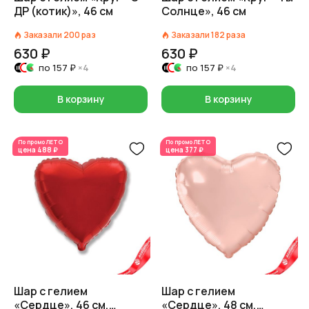
ДР (котик)», 46 см
Солнце», 46 см
Заказали
200
раз
Заказали
182
раза
630 ₽
630 ₽
по
157 ₽
×4
по
157 ₽
×4
В корзину
В корзину
По промо
ЛЕТО
По промо
ЛЕТО
цена
488 ₽
цена
377 ₽
Шар с гелием
Шар с гелием
«Сердце», 46 см,
«Сердце», 48 см,