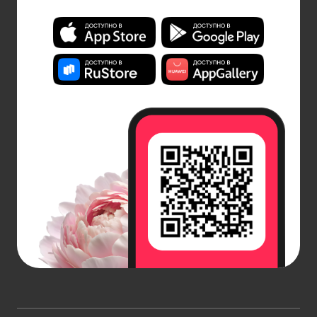
арки и композиции у стола молодоженов создают
романтическую атмосферу. Шары с конфетти или
перьями добавят празднику искры. Буквы,
формирующие имя молодоженов, смотрятся
эффектно и стильно.
День рождения для взрослого
. Для мужчин
часто используют шары темных и насыщенных
цветов – синие, зеленые, черные, хром, металлик.
Для мам и пап подходят более нежные и светлые
оттенки. Готовые наборы шаров с печатью разных
надписей или рисунком – хороший вариант.
Гелиевые шарики поштучно: как
выбрать и заказать
Заказ воздушных шаров с гелием поштучно из
ассортимента нашего сайта, несомненно,
является важной частью сюрприза или даже
праздника, и выбор требует особого внимания. Не