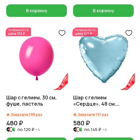
В корзину
В корзину
По промо
ЛЕТО
По промо
ЛЕТО
цена
312 ₽
цена
377 ₽
Шар с гелием, 30 см,
Шар с гелием
фуше, пастель
«Сердце», 48 см,
нежно-голубой
Заказали
198
раз
Заказали
191
раз
480 ₽
580 ₽
по
120 ₽
×4
по
145 ₽
×4