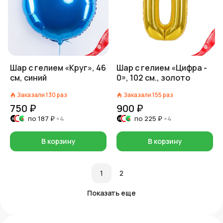
Шар с гелием «Круг», 46
Шар с гелием «Цифра -
см, синий
0», 102 см., золото
Заказали
130
раз
Заказали
155
раз
750 ₽
900 ₽
по
187 ₽
×4
по
225 ₽
×4
В корзину
В корзину
1
2
Показать еще