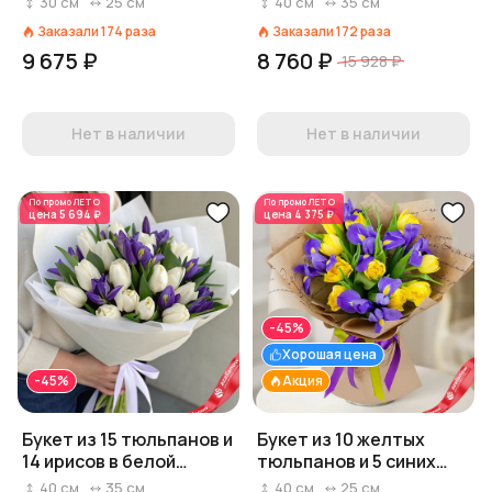
30
см
25
см
40
см
35
см
хризантем, гвоздик и
крафте
Заказали
174
раза
Заказали
172
раза
ирисов
9 675 ₽
8 760 ₽
15 928 ₽
Нет в наличии
Нет в наличии
По промо
ЛЕТО
По промо
ЛЕТО
цена
5 694 ₽
цена
4 375 ₽
-45%
Хорошая цена
-45%
Акция
Букет из 15 тюльпанов и
Букет из 10 желтых
14 ирисов в белой
тюльпанов и 5 синих
бумаге
ирисов «Светлый день»
40
см
35
см
40
см
25
см