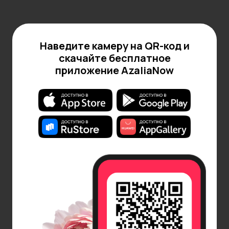
поглощают ее быстро.
Как купить тюльпаны и ирисы
Наведите камеру на QR-код и
В AzaliaNow мы предлагаем удобные и надежные
скачайте бесплатное
способы оплаты и доставки любых товаров. Свою
приложение AzaliaNow
покупку вы можете оплатить банковской картой,
внести сразу полную сумму или же оформить
рассрочку без переплат сервисами: Долями,
Яндекс Сплит, Подели.
Подробнее об условиях
оплаты
.
Нашим клиентам доступна быстрая и безопасная
доставка цветов и других товаров с гарантией
времени получения и сохранности заказа. По
Москве в пределах МКАД доставляем бесплатно.
В случае, если адрес получателя находится за
МКАД и в Московской области, а также если нужна
экспресс-доставка, мы предлагаем платные