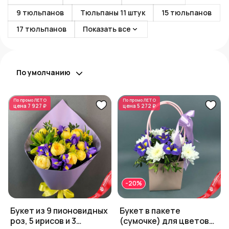
9 тюльпанов
Тюльпаны 11 штук
15 тюльпанов
17 тюльпанов
Показать все
По умолчанию
По промо
ЛЕТО
По промо
ЛЕТО
цена
7 927 ₽
цена
5 272 ₽
-20%
Букет из 9 пионовидных
Букет в пакете
роз, 5 ирисов и 3
(сумочке) для цветов