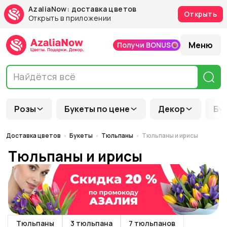
AzaliaNow: доставка цветов
Открыть
Открыть в приложении
Меню
Получи BONUS
Розы
Букеты по цене
Декор
Бу
Доставка цветов
Букеты
Тюльпаны
Тюльпаны и ирисы
Тюльпаны и ирисы
Тюльпаны
3 тюльпана
7 тюльпанов