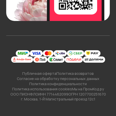
варианты.
Укажите удобный интервал и день получения
заказа: в течение 3 часов, за 2 часа, в точно
указанные время и дату, включая сам день заказа.
Подробнее об условиях
доставки
.
Публичная оферта
Политика возвратов
Согласие на обработку персональных данных
Политика конфиденциальности
Политика использования cookies
Мы на ПромКод.ру
ООО ПИОНФЛО
ИНН 7714462099
ОГРН 1207700251670
г. Москва, 1-Й Магистральный проезд 12с1