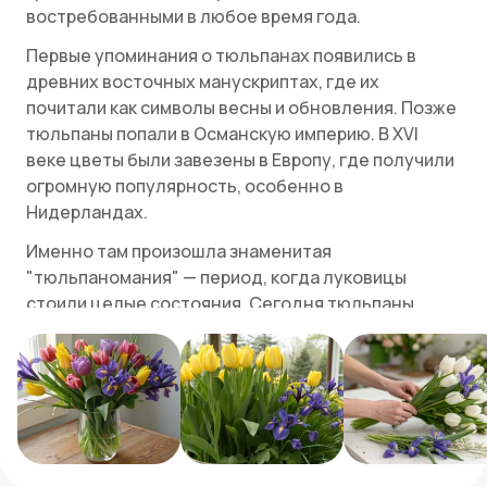
востребованными в любое время года.
Первые упоминания о тюльпанах появились в
древних восточных манускриптах, где их
почитали как символы весны и обновления. Позже
тюльпаны попали в Османскую империю. В XVI
веке цветы были завезены в Европу, где получили
огромную популярность, особенно в
Нидерландах.
Именно там произошла знаменитая
"тюльпаномания" — период, когда луковицы
стоили целые состояния. Сегодня тюльпаны
известны во всем мире, и их разнообразие сортов
и цветов делает их одними из самых любимых.
Древние египтяне изображали ирисы на стенах
гробниц. Имя цветка связано с древнегреческой
богиней радуги Ирис, которая, по преданию,
передавала сообщения между богами и людьми.