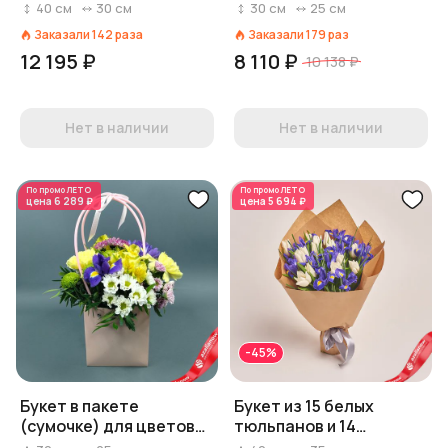
альстромерий в
из 7 ирисов и 2 кустовых
40
см
30
см
30
см
25
см
сиреневой пленке
хризантем
Заказали
142
раза
Заказали
179
раз
12 195 ₽
8 110 ₽
10 138 ₽
Нет в наличии
Нет в наличии
По промо
ЛЕТО
По промо
ЛЕТО
цена
6 289 ₽
цена
5 694 ₽
-45%
Букет в пакете
Букет из 15 белых
(сумочке) для цветов
тюльпанов и 14
из альстромерий,
фиолетовых ирисов в