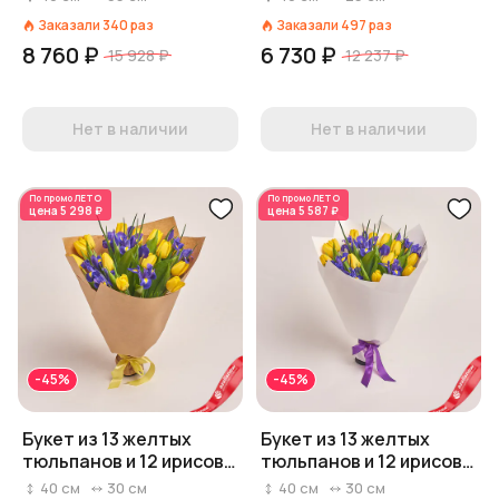
Заказали
340
раз
Заказали
497
раз
8 760 ₽
6 730 ₽
15 928 ₽
12 237 ₽
Нет в наличии
Нет в наличии
По промо
ЛЕТО
По промо
ЛЕТО
цена
5 298 ₽
цена
5 587 ₽
-45%
-45%
Букет из 13 желтых
Букет из 13 желтых
тюльпанов и 12 ирисов в
тюльпанов и 12 ирисов в
крафте
белой бумаге
40
см
30
см
40
см
30
см