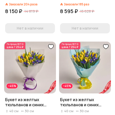
Заказали
204
раза
Заказали
185
раз
8 150 ₽
8 595 ₽
14 819 ₽
15 628 ₽
Нет в наличии
Нет в наличии
По промо
ЛЕТО
По промо
ЛЕТО
цена
7 254 ₽
цена
7 254 ₽
-45%
-45%
Букет из желтых
Букет из желтых
тюльпанов и синих
тюльпанов и синих
ирисов в пленке
ирисов в голубой
40
см
30
см
40
см
30
см