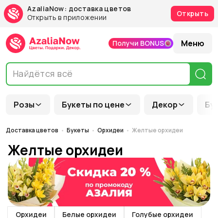
AzaliaNow: доставка цветов
Открыть
Открыть в приложении
Меню
Получи BONUS
Розы
Букеты по цене
Декор
Бу
Доставка цветов
Букеты
Орхидеи
Желтые орхидеи
Желтые орхидеи
Орхидеи
Белые орхидеи
Голубые орхидеи