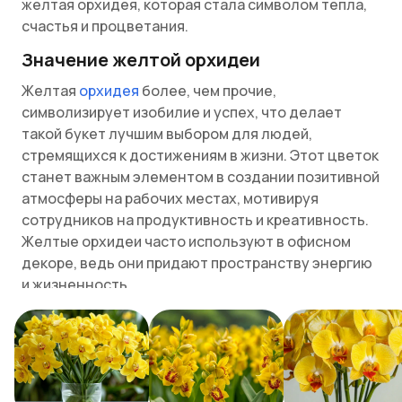
желтая орхидея, которая стала символом тепла,
счастья и процветания.
Значение желтой орхидеи
Желтая
орхидея
более, чем прочие,
символизирует изобилие и успех, что делает
такой букет лучшим выбором для людей,
стремящихся к достижениям в жизни. Этот цветок
станет важным элементом в создании позитивной
атмосферы на рабочих местах, мотивируя
сотрудников на продуктивность и креативность.
Желтые орхидеи часто используют в офисном
декоре, ведь они придают пространству энергию
и жизненность.
Помимо этого, желтая орхидея обладает
способностью укреплять дружеские связи. Букет
из желтых орхидей несет значение поддержки и
заботы, что делает букет этих цветов хорошим