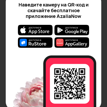
Наведите камеру на QR-код и
В AzaliaNow мы предлагаем удобные и надежные
скачайте бесплатное
способы оплаты и доставки любых товаров. Свою
приложение AzaliaNow
покупку вы можете оплатить банковской картой,
внести сразу полную сумму или же оформить
рассрочку без переплат сервисами: Долями,
Яндекс Сплит, Подели.
Подробнее об условиях
оплаты
.
Нашим клиентам доступна быстрая и безопасная
доставка цветов и других товаров с гарантией
времени получения и сохранности заказа. По
Москве в пределах МКАД доставляем бесплатно.
В случае, если адрес получателя находится за
МКАД и в Московской области, а также если нужна
экспресс-доставка, мы предлагаем платные
варианты.
Укажите удобный интервал и день получения
заказа: в течение 3 часов, за 2 часа, в точно