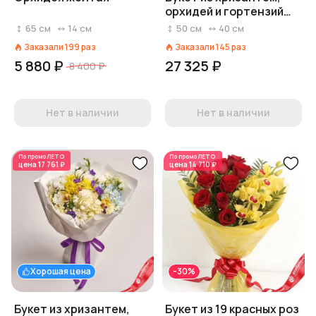
орхидей и гортензий
«Спасибо, коллеги»
65
см
14
см
50
см
40
см
Заказали
199
раз
Заказали
145
раз
5 880 ₽
27 325 ₽
8 400 ₽
Нет в наличии
Нет в наличии
По промо
ЛЕТО
По промо
ЛЕТО
цена
17 761 ₽
цена
14 710 ₽
Хорошая цена
-30%
Букет из хризантем,
Букет из 19 красных роз