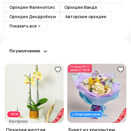
Орхидеи Фаленопсис
Орхидеи Ванда
Орхидеи Дендробиум
Авторские орхидеи
Показать все
По умолчанию
По промо
ЛЕТО
цена
17 761 ₽
-30%
Хорошая цена
Без промо
Орхидея желтая
Букет из хризантем,