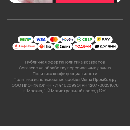
указанные время и дату, включая сам день заказа.
Подробнее об условиях
доставки
.
Публичная оферта
Политика возвратов
Согласие на обработку персональных данных
Политика конфиденциальности
Политика использования cookies
Мы на ПромКод.ру
ООО ПИОНФЛО
ИНН 7714462099
ОГРН 1207700251670
г. Москва, 1-Й Магистральный проезд 12с1