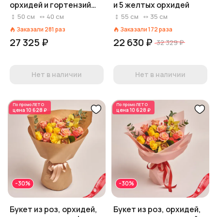
орхидей и гортензий
и 5 желтых орхидей
«Спасибо, дорогие
50
см
40
см
55
см
35
см
коллеги»
Заказали
281
раз
Заказали
172
раза
27 325 ₽
22 630 ₽
32 329 ₽
Нет в наличии
Нет в наличии
По промо
ЛЕТО
По промо
ЛЕТО
цена
10 628 ₽
цена
10 628 ₽
-30%
-30%
Букет из роз, орхидей,
Букет из роз, орхидей,