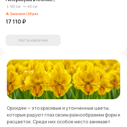
«Хороший месяц»
50
см
40
см
Заказали
128
раз
17 110 ₽
Нет в наличии
Орхидеи — это красивые и утонченные цветы,
которые радуют глаз своим разнообразием форм и
расцветок. Среди них особое место занимает