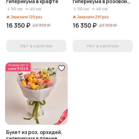
гиперикума в крафте
гиперикума в розовой
пленке
50
см
40
см
50
см
40
см
Заказали
129
раз
Заказали
291
раз
16 350 ₽
16 350 ₽
23 358 ₽
23 358 ₽
Нет в наличии
Нет в наличии
По промо
ЛЕТО
цена
11 122 ₽
Букет из роз, орхидей,
гиперикума в пленке