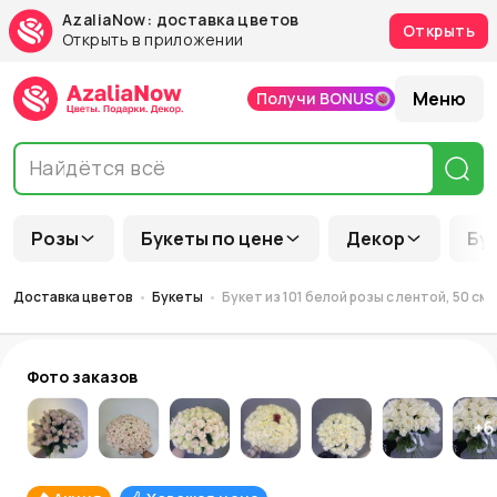
AzaliaNow: доставка цветов
Открыть
Открыть в приложении
Меню
Получи BONUS
Розы
Букеты по цене
Декор
Бу
Доставка цветов
Букеты
Букет из 101 белой розы с лентой, 50 см 
Фото заказов
+
6