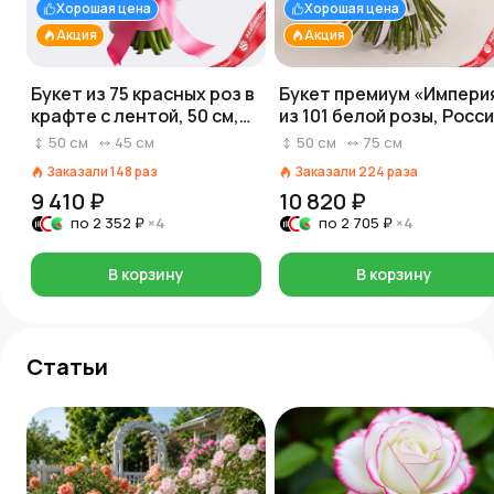
Хорошая цена
Хорошая цена
Акция
Акция
Букет из 75 красных роз в
Букет премиум «Импери
крафте с лентой, 50 см,
из 101 белой розы, Росси
Россия
50 см
50
см
45
см
50
см
75
см
Заказали
148
раз
Заказали
224
раза
9 410 ₽
10 820 ₽
по
2 352 ₽
×4
по
2 705 ₽
×4
В корзину
В корзину
Статьи