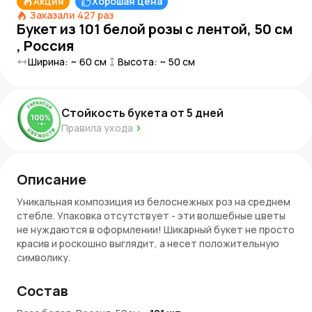
Акция
Хорошая цена
Заказали
427
раз
Букет из 101 белой розы с лентой, 50 см
, Россия
Ширина: ~
60
см
Высота: ~
50
см
Стойкость букета от
5
дней
Правила ухода
Описание
Уникальная композиция из белоснежных роз на среднем
стебле. Упаковка отсутствует - эти волшебные цветы
не нуждаются в оформлении! Шикарный букет не просто
красив и роскошно выглядит, а несет положительную
символику.
Значение композиции и возможные адресаты
Состав
Букет из 101 белой розы — это классический подарок,