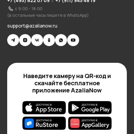
+7 (495) 822 07 09
/
+7 (911) 945 48 19
с 9:00 - 18:00
(в остальные часы пишите в WhatsApp)
support@azalianow.ru
Наведите камеру на QR-код и
скачайте бесплатное
приложение AzaliaNow