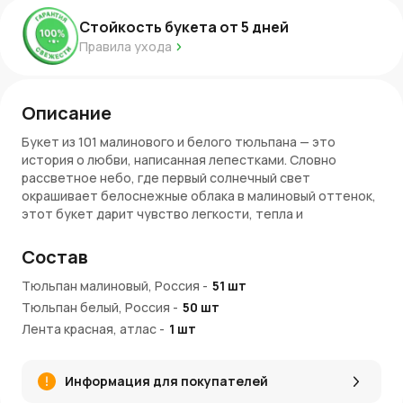
Стойкость букета от
5
дней
Правила ухода
Описание
Букет из 101 малинового и белого тюльпана — это
история о любви, написанная лепестками. Словно
рассветное небо, где первый солнечный свет
окрашивает белоснежные облака в малиновый оттенок,
этот букет дарит чувство легкости, тепла и
волшебства. Нежные белые тюльпаны символизируют
чистоту чувств, а малиновые — пламя любви и сладкое
Состав
предвкушение счастья. Вместе они создают идеальный
дуэт, наполняющий сердце радостью и трепетом.
Тюльпан малиновый, Россия
-
51
шт
Тюльпан белый, Россия
-
50
шт
Очарование букета
Лента красная, атлас
-
1
шт
Гармония оттенков
. Малиновый и белый цвета
создают изысканное сочетание, в котором нежность
Информация для покупателей
встречается со страстью.
Легкость и воздушность
. Тюльпаны будто парят в