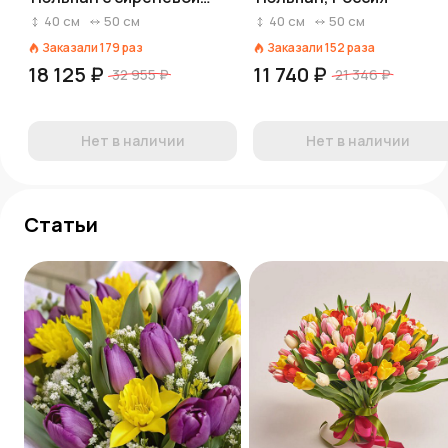
лентой, Россия
40
см
50
см
40
см
50
см
Заказали
179
раз
Заказали
152
раза
18 125 ₽
11 740 ₽
32 955 ₽
21 346 ₽
Нет в наличии
Нет в наличии
Статьи