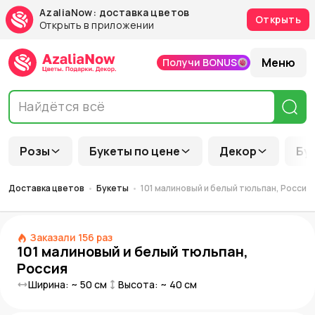
AzaliaNow: доставка цветов
Открыть
Открыть в приложении
Меню
Получи BONUS
Розы
Букеты по цене
Декор
Бу
Доставка цветов
Букеты
101 малиновый и белый тюльпан, Россия
Заказали
156
раз
101 малиновый и белый тюльпан,
Россия
Ширина: ~
50
см
Высота: ~
40
см