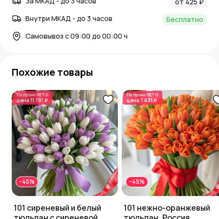
За МКАД - до 3 часов
от 425 ₽
Внутри МКАД - до 3 часов
Бесплатно
Самовывоз с 09:00 до 00:00 ч
Похожие товары
По промо
ЛЕТО
По промо
ЛЕТО
цена
11 781 ₽
цена
7 631 ₽
-45%
-45%
101 сиреневый и белый
101 нежно-оранжевый
тюльпан с сиреневой
тюльпан, Россия