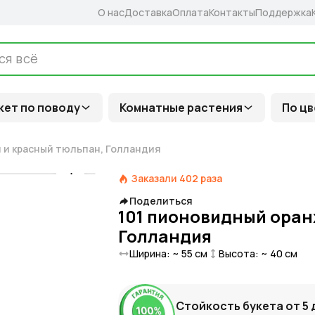
О нас
Доставка
Оплата
Контакты
Поддержка
кет по поводу
Комнатные растения
По цв
 и красный тюльпан, Голландия
Заказали
402
раза
Поделиться
101 пионовидный оран
Голландия
Ширина: ~
55
см
Высота: ~
40
см
Стойкость букета от
5