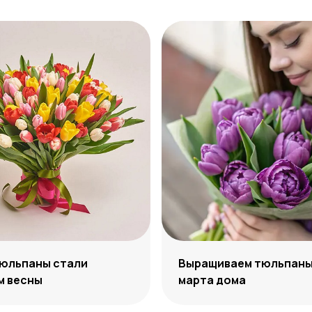
тюльпаны стали
Выращиваем тюльпаны 
м весны
марта дома