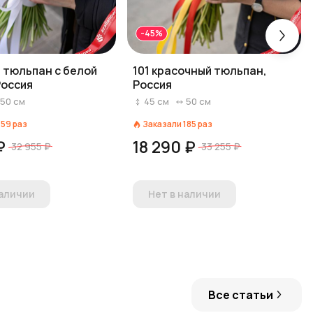
-45%
й тюльпан с белой
101 красочный тюльпан,
Россия
Россия
50
см
45
см
50
см
159
раз
Заказали
185
раз
₽
18 290 ₽
32 955 ₽
33 255 ₽
наличии
Нет в наличии
Все статьи