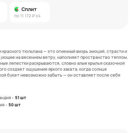
Сплит
по
11 172 ₽
x4
и красного тюльпана — это огненный вихрь эмоций, страсти и
нцующие на весеннем ветру, наполняет пространство теплом,
ные лепестки раскрываются, словно алые крылья сказочной
ого создает ощущение яркого заката, когда солнце
акой букет невозможно забыть — он оставляет после себя
мых чувств.
андия
-
51
шт
красные оттенки тюльпанов создают эффект живого
ия
-
50
шт
е тюльпаны раскрываются в роскошные цветочные шары,
 — олицетворение любви и силы, оранжевый — тепла,