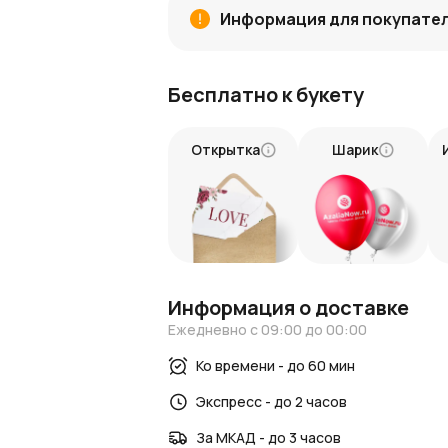
Настоящее волшебство
. Этот бук
Информация для покупате
Купить букет с доставкой
Заказать цветы легко — выберите этот 
Бесплатно к букету
бережной доставке. AzaliaNow гаранти
композиции. Купить букет можно для ос
любимого человека искру счастья.
Открытка
Шарик
Этот букет — словно магия солнца, зап
как не сможет ни одно слово.
Информация о доставке
Ежедневно с 09:00 до 00:00
Ко времени - до 60 мин
Экспресс - до 2 часов
За МКАД - до 3 часов