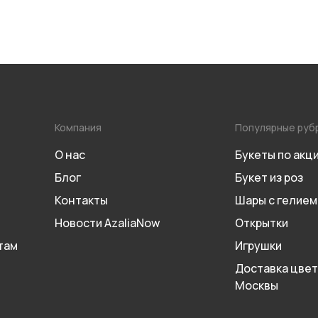
Компания
Популярные руб
О нас
Букеты по акц
Блог
Букет из роз
Контакты
Шары с гелием
Новости AzaliaNow
Открытки
там
Игрушки
Доставка цвет
Москвы