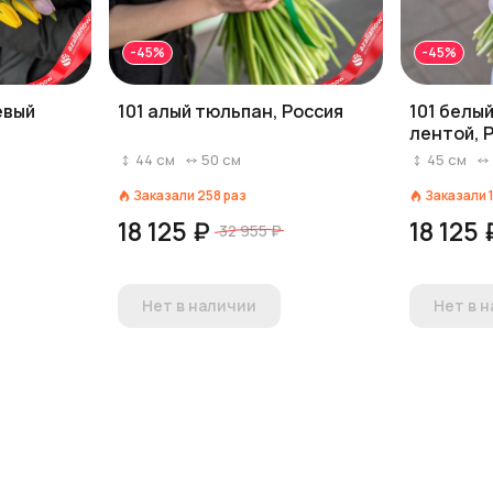
-45%
-45%
евый
101 алый тюльпан, Россия
101 белы
лентой, 
44
см
50
см
45
см
Заказали
258
раз
Заказали
18 125 ₽
18 125 
32 955 ₽
Нет в наличии
Нет в 