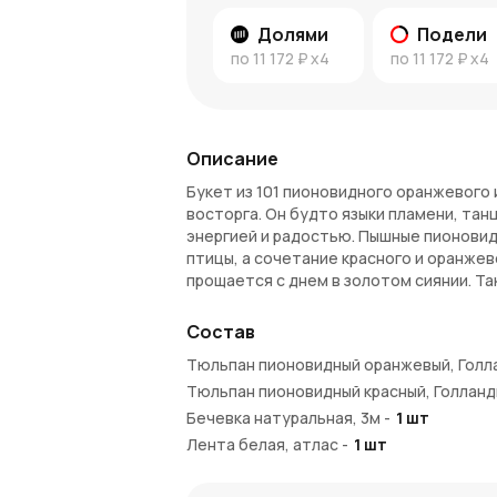
Долями
Подели
по
11 172 ₽
x4
по
11 172 ₽
x4
Описание
Букет из 101 пионовидного оранжевого 
восторга. Он будто языки пламени, та
энергией и радостью. Пышные пионовид
птицы, а сочетание красного и оранжев
прощается с днем в золотом сиянии. Т
огненный след восхищения и незабывае
Состав
Очарование букета
Тюльпан пионовидный оранжевый, Голл
Яркость и динамика
. Оранжевые и 
Тюльпан пионовидный красный, Голланд
пламени.
Бечевка натуральная, 3м
-
1
шт
Пышность лепестков
. Пионовидны
Лента белая, атлас
завораживая своей красотой.
-
1
шт
Символика страсти
. Красный цвет
вдохновения и радости.