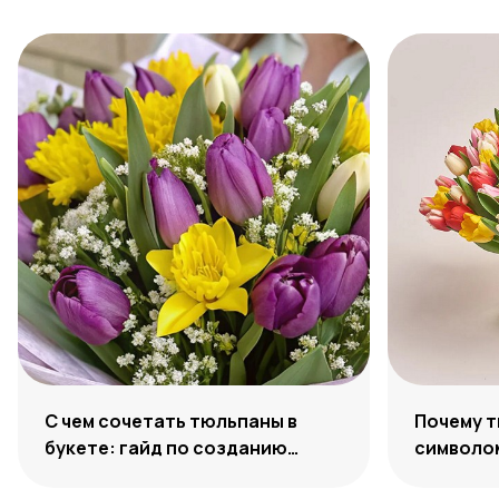
С чем сочетать тюльпаны в
Почему 
букете: гайд по созданию
символо
гармоничных ансамблей