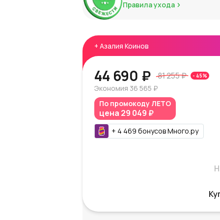
Правила ухода
+
Азалия Коинов
44 690 ₽
81 255 ₽
-
45
%
Экономия
36 565 ₽
По промокоду
ЛЕТО
цена
29 049 ₽
+
4 469
бонусов
Много.ру
Н
Ку