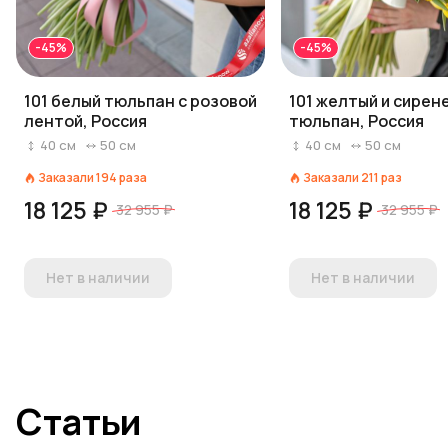
-45%
-45%
101 белый тюльпан с розовой
101 желтый и сирен
лентой, Россия
тюльпан, Россия
40
см
50
см
40
см
50
см
Заказали
194
раза
Заказали
211
раз
18 125 ₽
18 125 ₽
32 955 ₽
32 955 ₽
Нет в наличии
Нет в наличии
Статьи