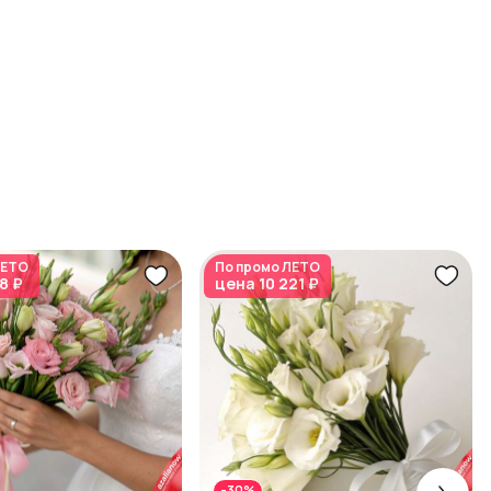
ЕТО
По промо
ЛЕТО
8 ₽
цена
10 221 ₽
-30%