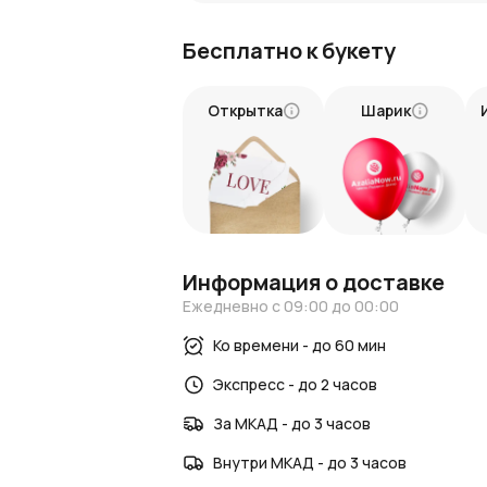
Название букета подчеркивает симв
Лаконичное оформление делает ком
Бесплатно к букету
Как оформить заказ
Купить букет из 11 фиолетовых лизиант
Открытка
Шарик
магазине AzaliaNow. Мы предлагаем удо
области. Композиция будет доставлена
Букет из 11 фиолетовых лизиантусов «
для тех, кто дорог вашему сердцу. Зак
красоты!
Информация о доставке
Ежедневно с 09:00 до 00:00
Ко времени - до 60 мин
Экспресс - до 2 часов
За МКАД - до 3 часов
Внутри МКАД - до 3 часов