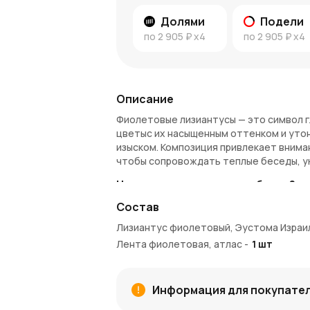
Долями
Подели
по
2 905 ₽
x4
по
2 905 ₽
x4
Описание
Фиолетовые лизиантусы — это символ г
цветыс их насыщенным оттенком и уто
изыском. Композиция привлекает вниман
чтобы сопровождать теплые беседы, у
Чем примечателен этот букет?
Состав
Композиция из 11 фиолетовых лизианту
близкого друга, человека, с которым в
Лизиантус фиолетовый, Эустома Израи
станет выразительным подарком для це
Лента фиолетовая, атлас
-
1
шт
Его можно преподнести на день рождени
Преимущества букета
Информация для покупате
11 фиолетовых лизиантусов с их на