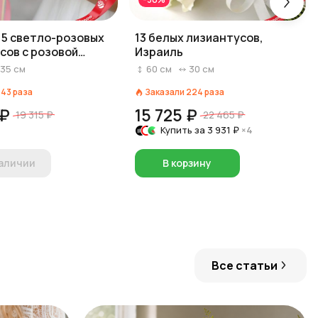
 15 светло-розовых
13 белых лизиантусов,
сов с розовой
Израиль
35
см
60
см
30
см
143
раза
Заказали
224
раза
 ₽
15 725 ₽
19 315 ₽
22 465 ₽
Купить за
3 931 ₽
×4
наличии
В корзину
Все статьи