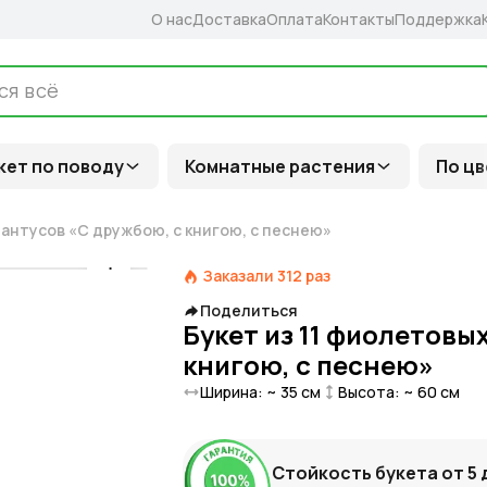
О нас
Доставка
Оплата
Контакты
Поддержка
кет по поводу
Комнатные растения
По цв
иантусов «С дружбою, с книгою, с песнею»
Заказали
312
раз
Поделиться
Букет из 11 фиолетовы
книгою, с песнею»
Ширина: ~
35
см
Высота: ~
60
см
Стойкость букета от
5