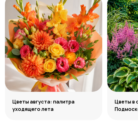
Цветы августа: палитра
Цветы в 
уходящего лета
Подмоско
максиму