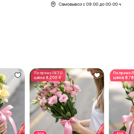
Самовывоз с 09:00 до 00:00 ч
По промо
ЛЕТО
По промо
Л
цена
8 200 ₽
цена
8 78
-30%
-30%