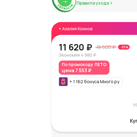
Правила ухода
+
Азалия Коинов
11 620 ₽
16 600 ₽
-
30
%
Экономия
4 980 ₽
По промокоду
ЛЕТО
цена
7 553 ₽
+
1 162
бонуса
Много.ру
Н
Ку