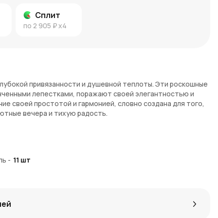
Сплит
по
2 905 ₽
x4
лубокой привязанности и душевной теплоты. Эти роскошные
нченными лепестками, поражают своей элегантностью и
ие своей простотой и гармонией, словно создана для того,
ютные вечера и тихую радость.
сов наполнена глубиной и изяществом. Она подойдет для
ас связывает что-то большее, чем слова. Этот букет также
ль
-
11
шт
нителей утонченной красоты и ярких натуральных оттенков.
я, как знак благодарности или в честь значимого события.
лей
сыщенными оттенками и утонченной формой.