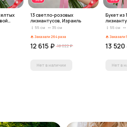
желтых
13 светло-розовых
Букет из
овой
лизиантусов, Израиль
лизианту
лентой
55
см
35
см
55
см
Заказали
264
раза
Заказали
12 615 ₽
13 520
18 022 ₽
Нет в наличии
Нет в 