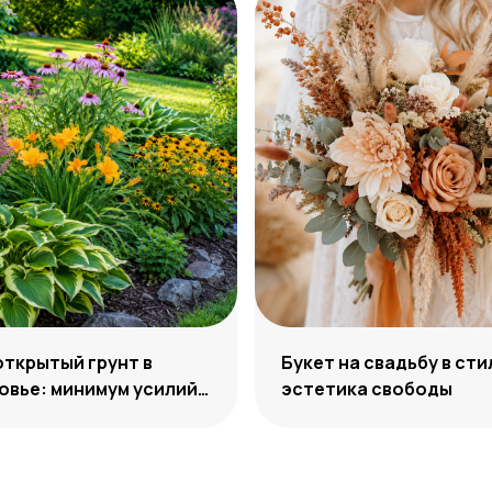
открытый грунт в
Букет на свадьбу в сти
вье: минимум усилий,
эстетика свободы
м декоративности