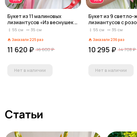
Букет из 11 малиновых
Букет из 9 светло-
лизиантусов «Из веснушек и
лизиантусов с роз
хлопушек»
лентой
55
см
35
см
55
см
35
см
Заказали
225
раз
Заказали
236
раз
11 620 ₽
10 295 ₽
16 600 ₽
14 708 ₽
Нет в наличии
Нет в наличии
Статьи