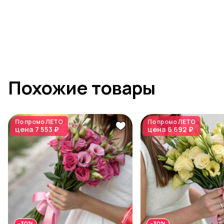
Похожие товары
По промо
ЛЕТО
По промо
ЛЕТО
цена
7 553 ₽
цена
6 692 ₽
-30%
-30%