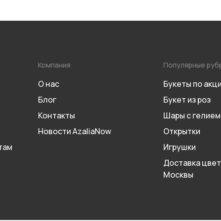
Компания
Популярные руб
О нас
Букеты по акц
Блог
Букет из роз
Контакты
Шары с гелием
Новости AzaliaNow
Открытки
там
Игрушки
Доставка цвет
Москвы