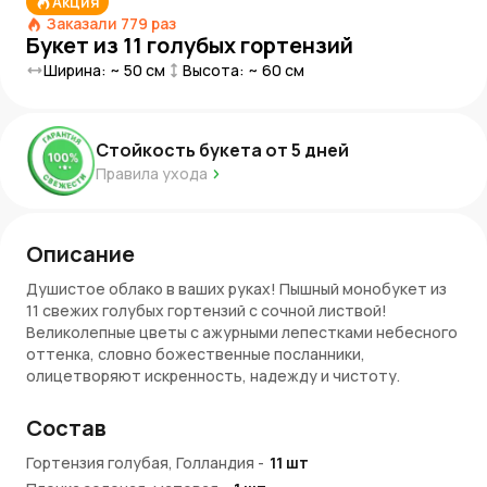
Акция
Заказали
779
раз
Букет из 11 голубых гортензий
Ширина: ~
50
см
Высота: ~
60
см
Стойкость букета от
5
дней
Правила ухода
Описание
Душистое облако в ваших руках! Пышный монобукет из
11 свежих голубых гортензий с сочной листвой!
Великолепные цветы с ажурными лепестками небесного
оттенка, словно божественные посланники,
олицетворяют искренность, надежду и чистоту.
Глубокий голубой цвет притягивает взгляд и дарит
ощущение спокойствия и умиротворения.
Состав
Элегантность и стиль
Гортензия голубая, Голландия
-
11
шт