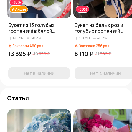
-30%
Акция
-30%
Букет из 13 голубых
Букет из белых роз и
гортензий в белой
голубых гортензий
бумаге
«Любовь похожая на со
60
см
50
см
50
см
40
см
Заказали
460
раз
Заказали
256
раз
13 895 ₽
8 110 ₽
19 850 ₽
11 586 ₽
Нет в наличии
Нет в наличии
Статьи