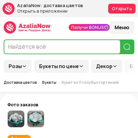
AzaliaNow: доставка цветов
Открыть
Открыть в приложении
Меню
Получи BONUS
Розы
Букеты по цене
Декор
Бу
Доставка цветов
Букеты
Букет из 11 голубых гортензий
Фото заказов