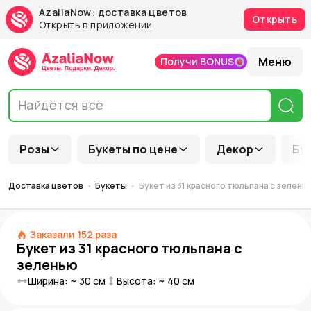
AzaliaNow: доставка цветов
Открыть
Открыть в приложении
Меню
Получи BONUS
Розы
Букеты по цене
Декор
Бу
Доставка цветов
Букеты
Букет из 31 красного тюльпана с зелень
Заказали
152
раза
Букет из 31 красного тюльпана с
зеленью
Ширина: ~
30
см
Высота: ~
40
см