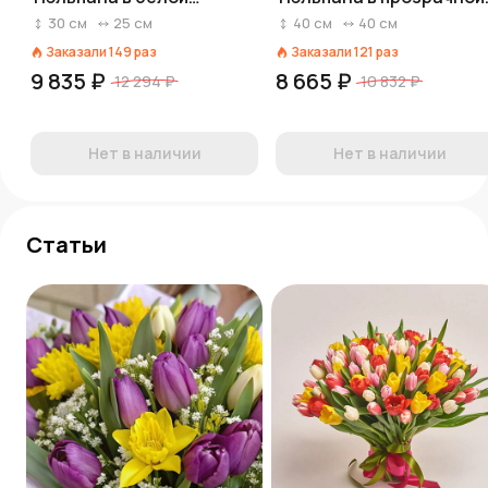
коробке, Россия
пленке с лентой
30
см
25
см
40
см
40
см
Заказали
149
раз
Заказали
121
раз
9 835 ₽
8 665 ₽
12 294 ₽
10 832 ₽
Нет в наличии
Нет в наличии
Статьи