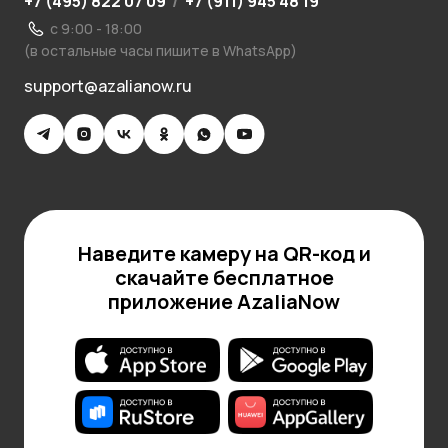
+7 (495) 822 07 09
/
+7 (911) 945 48 19
с 9:00 - 18:00
(в остальные часы пишите в WhatsApp)
support@azalianow.ru
Наведите камеру на QR-код и
скачайте бесплатное
приложение AzaliaNow