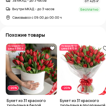
За МКАД - до 3 часов
от 425 ₽
Внутри МКАД - до 3 часов
Бесплатно
Самовывоз с 09:00 до 00:00 ч
Похожие товары
По промо
ЛЕТО
По промо
ЛЕТО
цена
6 393 ₽
цена
5 632 ₽
-20%
-20%
Букет из 31 красного
Букет из 31 красного
тюльпана в белой
тюльпана в прозрачной