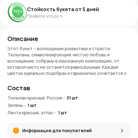
Стойкость букета от
5
дней
Правила ухода
Описание
Этот букет – воплощение романтики и страсти.
Тюльпаны, символизирующие чистую любовь и
восхищение, собраны в изысканную композицию, от
которой никто не останется равнодушным. Каждый
цветок идеально подобран и гармонично сочетается с
нежной зеленью, создавая атмосферу весеннего
очарования.
Состав
Красота каждого цветка
Тюльпан красный, Россия
-
31
шт
Зелень
-
1
шт
Красные тюльпаны – это символ глубоких чувств и
искренней привязанности. Они привлекают внимание
Лента красная, атлас
-
1
шт
своим насыщенным цветом и элегантной формой.
Зелень добавляет композиции свежести и
Информация для покупателей
завершенности, делая ее еще более привлекательной.
Преимущества и особенности: