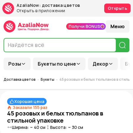
AzaliaNow: доставка цветов
Открыть
Открыть в приложении
Меню
Получи BONUS
Розы
Букеты по цене
Декор
Бу
Доставка цветов
Букеты
45 розовых и белых тюльпанов в стильн
Хорошая цена
Заказали
155
раз
45 розовых и белых тюльпанов в
стильной упаковке
Ширина: ~
40
см
Высота: ~
30
см