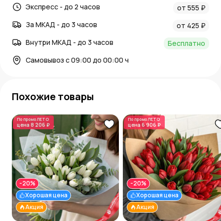
Экспресс - до 2 часов
от 555 ₽
За МКАД - до 3 часов
от 425 ₽
Внутри МКАД - до 3 часов
Бесплатно
Самовывоз с 09:00 до 00:00 ч
Похожие товары
По промо
ЛЕТО
По промо
ЛЕТО
цена
8 206 ₽
цена
6 906 ₽
-20%
-20%
Хорошая цена
Хорошая цена
Акция
Акция