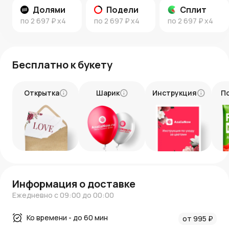
Быстрая доставка курьером или возможность
Долями
Подели
Сплит
самовывоза.
по
2 697 ₽
x4
по
2 697 ₽
x4
по
2 697 ₽
x4
Программа лояльности "Азалия Коины" – бонусы на
будущие покупки.
Удобные способы оплаты: онлайн, картой или
наличными.
Бесплатно к букету
Закажите этот утонченный букет и подарите радость
своим близким!
Открытка
Шарик
Инструкция
П
Информация о доставке
Ежедневно с 09:00 до 00:00
Ко времени - до 60 мин
от 995 ₽