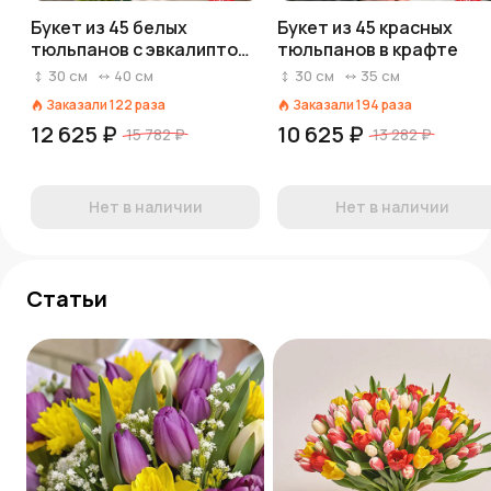
Букет из 45 белых
Букет из 45 красных
тюльпанов с эвкалиптом
тюльпанов в крафте
в прозрачной упаковке
30
см
40
см
30
см
35
см
Заказали
122
раза
Заказали
194
раза
12 625 ₽
10 625 ₽
15 782 ₽
13 282 ₽
Нет в наличии
Нет в наличии
Статьи