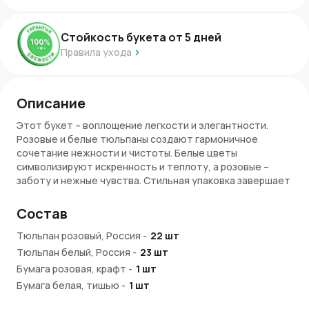
Стойкость букета от
5
дней
Правила ухода
Описание
Этот букет – воплощение легкости и элегантности.
Розовые и белые тюльпаны создают гармоничное
сочетание нежности и чистоты. Белые цветы
символизируют искренность и теплоту, а розовые –
заботу и нежные чувства. Стильная упаковка завершает
образ, подчеркивая естественную красоту цветов.
Состав
Символика букета
Тюльпан розовый, Россия
-
22
шт
Розовые тюльпаны ассоциируются с нежностью,
Тюльпан белый, Россия
-
23
шт
радостью и романтикой, а белые – с искренностью и
благородством. Вместе они образуют идеальную
Бумага розовая, крафт
-
1
шт
композицию для выражения теплых эмоций и добрых
Бумага белая, тишью
-
1
шт
пожеланий.