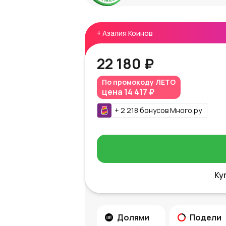
+
Азалия Коинов
22 180 ₽
По промокоду
ЛЕТО
цена
14 417 ₽
+
2 218
бонусов
Много.ру
Ку
Долями
Подели