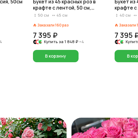
сия, 50см
Букет из 45 красных роз в
Букет из 
крафте с лентой, 50 см,
крафте с 
Россия
см
50
см
45
см
40
см
Заказали
160
раз
Заказали
7 395 ₽
7 395 
4
Купить за
1 848 ₽
×4
Купит
В корзину
В ко