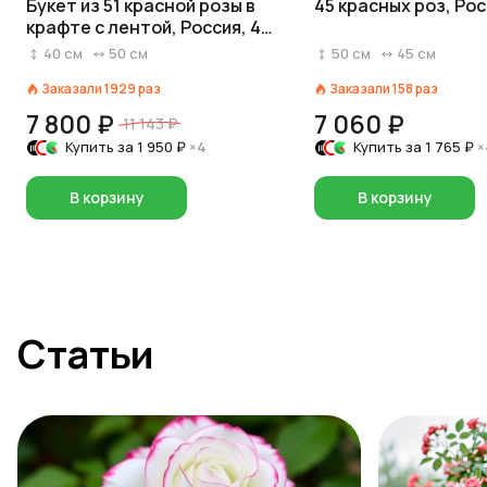
Букет из 51 красной розы в
45 красных роз, Рос
крафте с лентой, Россия, 40
см
40
см
50
см
50
см
45
см
Заказали
1929
раз
Заказали
158
раз
7 800 ₽
7 060 ₽
11 143 ₽
Купить за
1 950 ₽
×4
Купить за
1 765 ₽
×
В корзину
В корзину
Статьи