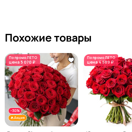
Похожие товары
По промо
ЛЕТО
По промо
ЛЕТО
цена
5 070 ₽
цена
4 589 ₽
-30%
Акция