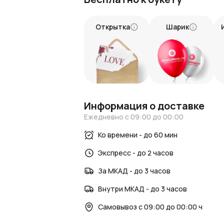
Этот букет из красных роз станет нас
останется в памяти получателя.
Открытка
Шарик
Следите за новостями и интересными с
Новости AzaliaNow
Блог о цветах и флористике
.
Информация о доставке
Ежедневно с 09:00 до 00:00
Ко времени - до 60 мин
Экспресс - до 2 часов
За МКАД - до 3 часов
Внутри МКАД - до 3 часов
Самовывоз с 09:00 до 00:00 ч