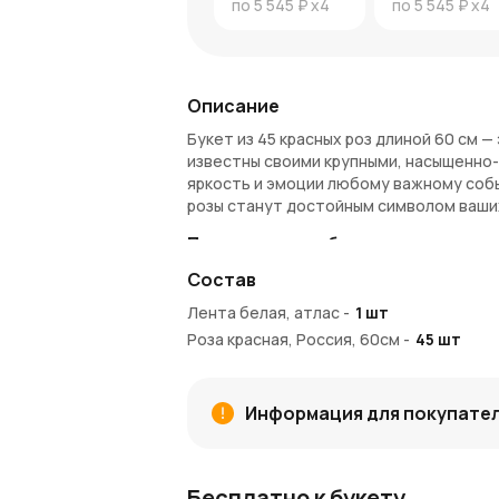
по
5 545 ₽
x4
по
5 545 ₽
x4
Описание
Букет из 45 красных роз длиной 60 см 
известны своими крупными, насыщенно-
яркость и эмоции любому важному собы
розы станут достойным символом ваших
Преимущества букета:
Состав
Насыщенный цвет
: эквадорские ро
который притягивает взгляд.
Лента белая, атлас
-
1
шт
Эмоциональный акцент
: красные 
Роза красная, Россия, 60см
-
45
шт
Высокое качество
: эти розы славя
вид.
Как купить и получить:
Информация для покупате
Оформить заказ можно быстро и легко 
вами адрес или предложим самовывоз д
Бесплатно к букету