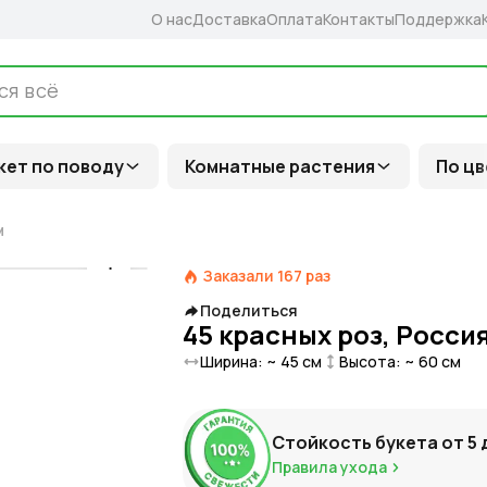
О нас
Доставка
Оплата
Контакты
Поддержка
кет по поводу
Комнатные растения
По цв
м
Заказали
167
раз
Поделиться
45 красных роз, Россия
Ширина: ~
45
см
Высота: ~
60
см
Стойкость букета от
5
Правила ухода