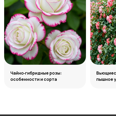
Чайно‑гибридные розы:
Вьющиеся
особенности и сорта
пышное 