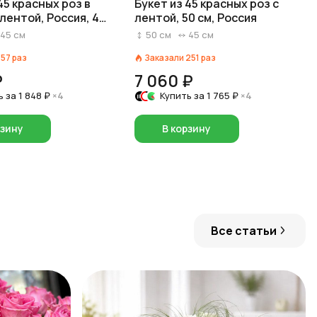
45 красных роз в
Букет из 45 красных роз с
лентой, Россия, 40
лентой, 50 см, Россия
45
см
50
см
45
см
157
раз
Заказали
251
раз
₽
7 060 ₽
ь за
1 848 ₽
×4
Купить за
1 765 ₽
×4
рзину
В корзину
Все статьи