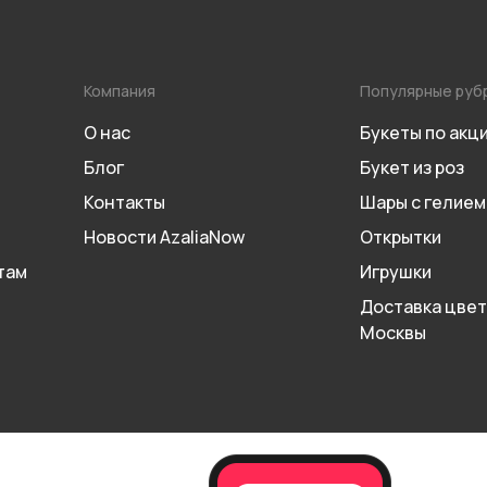
Компания
Популярные руб
О нас
Букеты по акц
Блог
Букет из роз
Контакты
Шары с гелием
Новости AzaliaNow
Открытки
там
Игрушки
Доставка цвет
Москвы