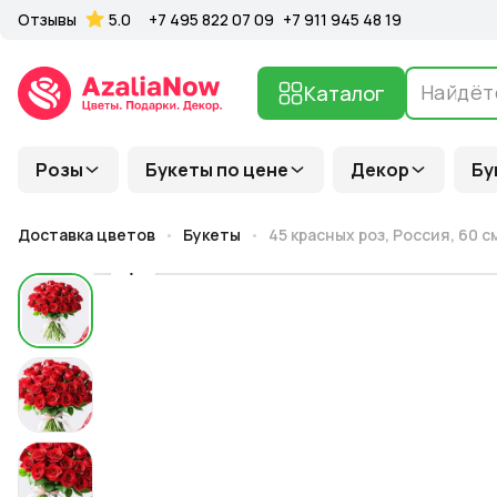
Отзывы
5.0
+7 495 822 07 09
+7 911 945 48 19
Каталог
Розы
Букеты по цене
Декор
Бу
Доставка цветов
Букеты
45 красных роз, Россия, 60 с