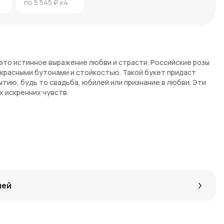
по
5 545 ₽
x4
— это истинное выражение любви и страсти. Российские розы
красными бутонами и стойкостью. Такой букет придаст
тию, будь то свадьба, юбилей или признание в любви. Эти
 искренних чувств.
зы известны своим глубоким, насыщенно-красным цветом,
розы символизируют страсть, любовь и уважение.
тся своей стойкостью и долго сохраняют свой великолепный
лей
через сайт. Мы обеспечим быструю доставку на указанный
ля вашего удобства.