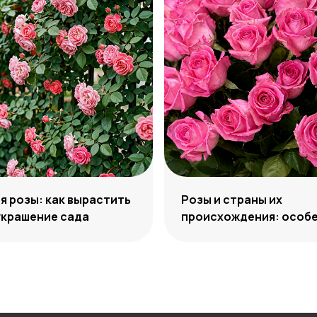
 розы: как вырастить
Розы и страны их
украшение сада
происхождения: особе
отличия