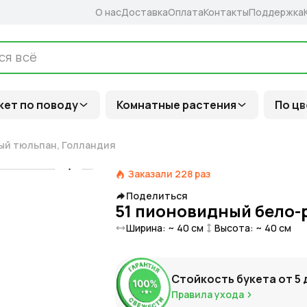
О нас
Доставка
Оплата
Контакты
Поддержка
кет по поводу
Комнатные растения
По цв
ый тюльпан, Голландия
Заказали
228
раз
Поделиться
51 пионовидный бело-
Ширина: ~
40
см
Высота: ~
40
см
Стойкость букета от
5
Правила ухода