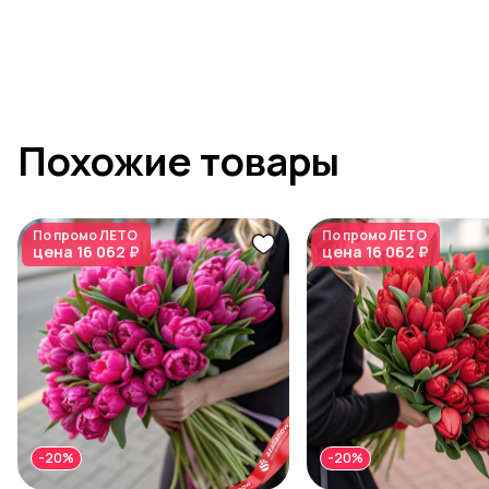
Похожие товары
По промо
ЛЕТО
По промо
ЛЕТО
цена
16 062 ₽
цена
16 062 ₽
-20%
-20%