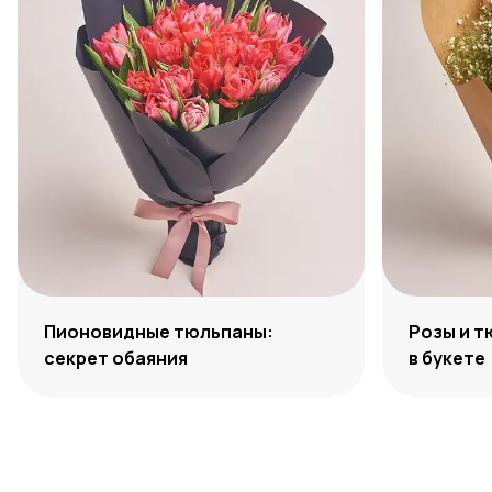
Пионовидные тюльпаны:
Розы и т
секрет обаяния
в букете