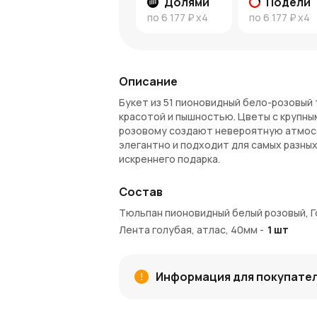
Долями
Подели
по
6 177 ₽
x4
по
6 177 ₽
x4
Описание
Букет из 51 пионовидный бело-розовый 
красотой и пышностью. Цветы с крупны
розовому создают невероятную атмосф
элегантно и подходит для самых разны
искреннего подарка.
Символика и значение тюльпано
Состав
Тюльпаны символизируют новые начина
Тюльпан пионовидный белый розовый, 
тюльпаны олицетворяют чистоту, нежн
Лента голубая, атлас, 40мм
-
1
шт
выражения самых теплых и искренних чу
для поздравления с важным событием.
Почему стоит выбрать этот буке
Информация для покупате
Пышность и элегантность
. 51 тюл
которая сразу привлекает внимание.