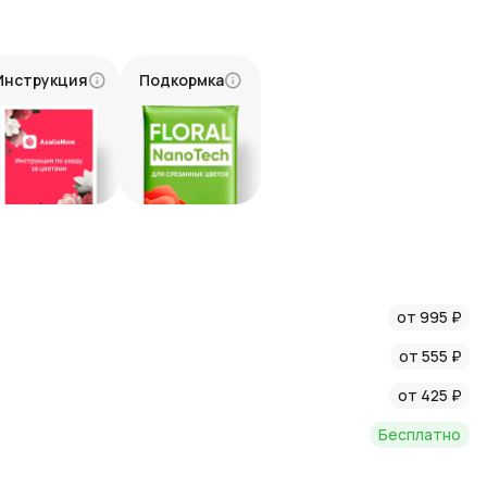
из Голландии известны своей стойкостью и долговечностью,
ло-розовых оттенков и пышных цветов создает безупречно
Инструкция
Подкормка
о-розового тюльпана просто и быстро. Мы предлагаем:
ласти в любое время, которое вам удобно.
во цветов.
ыткой или дополнительными аксессуарами.
близким и создайте незабываемую атмосферу радости и
от 995 ₽
т-магазине, и мы доставим букет с вниманием и заботой,
от 555 ₽
 что пик продажи тюльпанов приходится на весенне-
от 425 ₽
мент этих цветов можно найти с марта по май, далее
орту тюльпанов. Цена в другие сезоны возрастает. Перед
Бесплатно
ие конкретных тюльпанов в продаже.