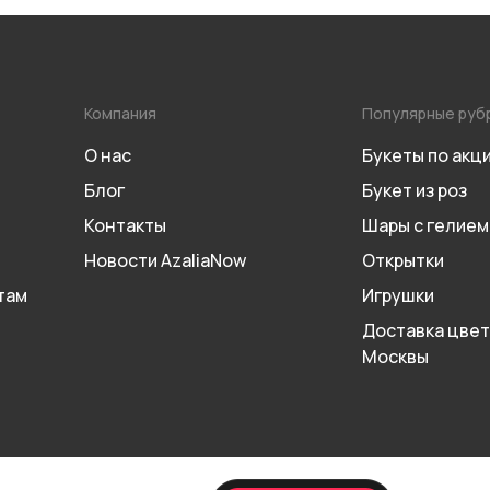
Компания
Популярные руб
О нас
Букеты по акц
Блог
Букет из роз
Контакты
Шары с гелием
Новости AzaliaNow
Открытки
там
Игрушки
Доставка цвет
Москвы