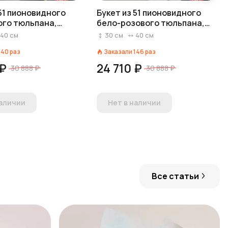
 51 пионовидного
Букет из 51 пионовидного
го тюльпана,
бело-розового тюльпана,
ия
Голландия
40
см
30
см
40
см
140
раз
Заказали
146
раз
 ₽
24 710 ₽
30 888 ₽
30 888 ₽
наличии
Нет в наличии
Все статьи