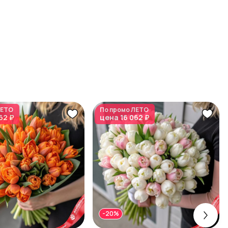
ЕТО
По промо
ЛЕТО
62 ₽
цена
16 062 ₽
-20%