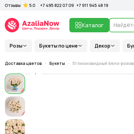
Отзывы
5.0
+7 495 822 07 09
+7 911 945 48 19
Каталог
Розы
Букеты по цене
Декор
Бу
Доставка цветов
Букеты
51 пионовидный бело-розов