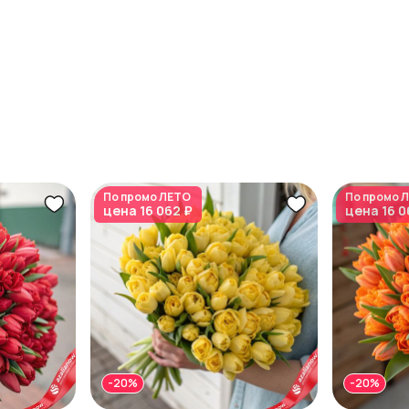
По промо
ЛЕТО
По промо
Л
цена
16 062 ₽
цена
16 0
-20%
-20%