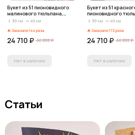
Букет из 51 пионовидного
Букет из 51 красног
малинового тюльпана,
пионовидного тюль
Голландия
Голландия
30
см
40
см
30
см
40
см
Заказали
144
раза
Заказали
172
раза
24 710 ₽
24 710 ₽
30 888 ₽
30 888 ₽
Нет в наличии
Нет в наличии
Статьи