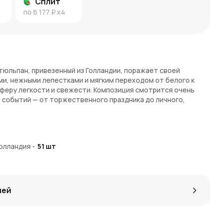
Сплит
по
6 177 ₽
x4
тюльпан, привезенный из Голландии, поражает своей
ми, нежными лепестками и мягким переходом от белого к
еру легкости и свежести. Композиция смотрится очень
х событий — от торжественного праздника до личного,
в
ния, радость и весеннее пробуждение. Бело-розовые
Голландия
-
51
шт
ость и страсть, что делает этот букет подходящим для
вств. Он подходит как для романтического подарка, так и
т?
лей
ьпан создают роскошную, впечатляющую композицию,