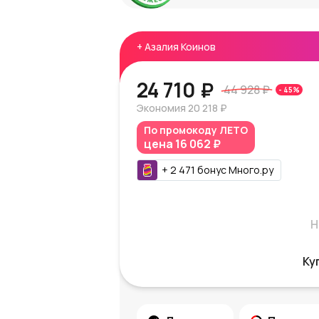
+
Азалия Коинов
24 710 ₽
44 928 ₽
-
45
%
Экономия
20 218 ₽
По промокоду
ЛЕТО
цена
16 062 ₽
+
2 471
бонус
Много.ру
Н
Ку