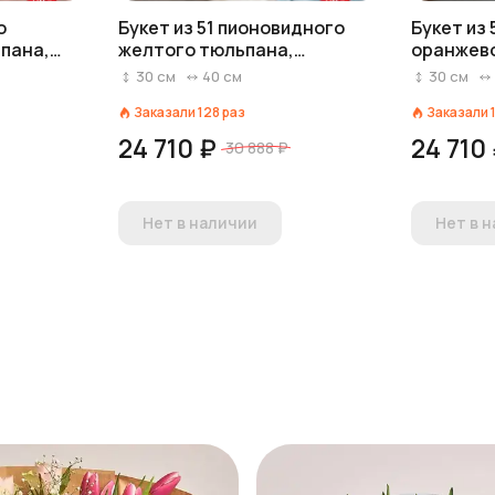
о
Букет из 51 пионовидного
Букет из
пана,
желтого тюльпана,
оранжево
Голландия
Голланд
30
см
40
см
30
см
Заказали
128
раз
Заказали
24 710 ₽
24 710
30 888 ₽
Нет в наличии
Нет в 