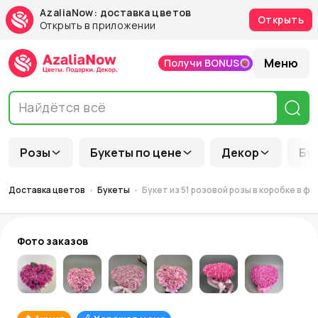
AzaliaNow: доставка цветов
Открыть
Открыть в приложении
Меню
Получи BONUS
Розы
Букеты по цене
Декор
Бу
Доставка цветов
Букеты
Букет из 51 розовой розы в коробке в ф
Фото заказов