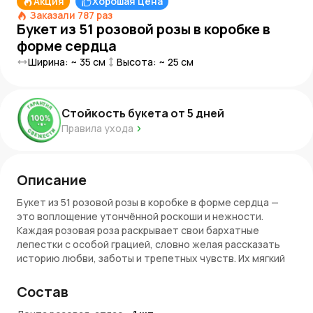
Акция
Хорошая цена
Заказали
787
раз
Букет из 51 розовой розы в коробке в
форме сердца
Ширина: ~
35
см
Высота: ~
25
см
Стойкость букета от
5
дней
Правила ухода
Описание
Букет из 51 розовой розы в коробке в форме сердца —
это воплощение утончённой роскоши и нежности.
Каждая розовая роза раскрывает свои бархатные
лепестки с особой грацией, словно желая рассказать
историю любви, заботы и трепетных чувств. Их мягкий
оттенок символизирует чистоту и искренность эмоций,
а изящная композиция делает этот букет настоящим
Состав
произведением искусства.