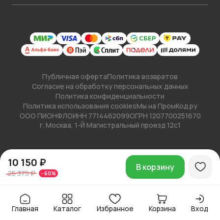
Публичная оферта
Политика возвратов
Согласие на обработку персональных данных
Политика конфиденциальности
Политика использования cookies
Мы на ПромКод.ру
ООО ПИОНФЛО
ИНН 7714462099
ОГРН 1207700251670
г. Москва, 1-Й Магистральный проезд 12с1
10 150 ₽
В корзину
25 375 ₽
-
60
%
Главная
Каталог
Избранное
Корзина
Вход