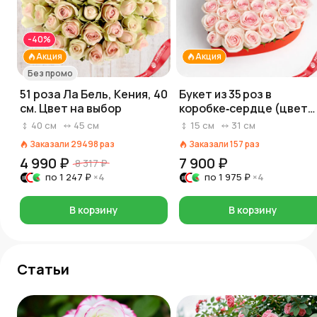
-40%
Акция
Акция
Без промо
51 роза Ла Бель, Кения, 40
Букет из 35 роз в
см. Цвет на выбор
коробке‑сердце (цвет
роз и коробки на выбор:
40
см
45
см
15
см
31
см
красный/розовый/белы
Заказали
29498
раз
Заказали
157
раз
4 990 ₽
7 900 ₽
8 317 ₽
по
1 247 ₽
×4
по
1 975 ₽
×4
В корзину
В корзину
Статьи