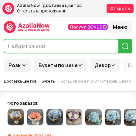
AzaliaNow: доставка цветов
Открыть
Открыть в приложении
Меню
Получи BONUS
Розы
Букеты по цене
Декор
Бу
Доставка цветов
Букеты
Большой букет из 9 гортензий. Цвет на 
Фото заказов
+
5
Заказали
5621
раз