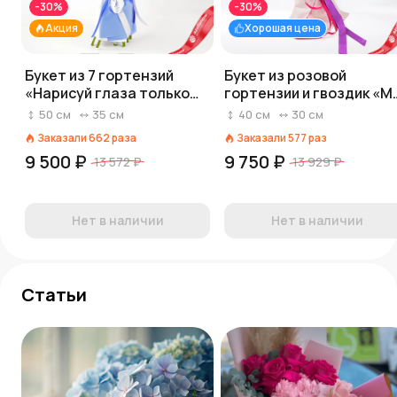
-30%
-30%
Акция
Хорошая цена
Букет из 7 гортензий
Букет из розовой
«Нарисуй глаза только
гортензии и гвоздик «М
синим»
принцесса»
50
см
35
см
40
см
30
см
Заказали
662
раза
Заказали
577
раз
9 500 ₽
9 750 ₽
13 572 ₽
13 929 ₽
Нет в наличии
Нет в наличии
Статьи