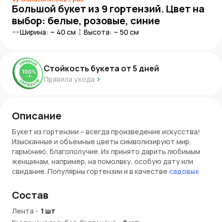
Большой букет из 9 гортензий. Цвет на
выбор: белые, розовые, синие
Ширина: ~
40
см
Высота: ~
50
см
Стойкость букета от
5
дней
Правила ухода
Описание
Букет из гортензии – всегда произведение искусства!
Изысканные и объемные цветы символизируют мир,
гармонию, благополучие. Их принято дарить любимым
женщинам, например, на помолвку, особую дату или
свидание. Популярны гортензии и в качестве
садовых
цветов
.
Состав
ВНИМАНИЕ! Цвет гортензий необходимо указать в
комментарии к заказу. Если он не будет указан,
Лента
-
1
шт
флористы соберут букет на свое усмотрение.