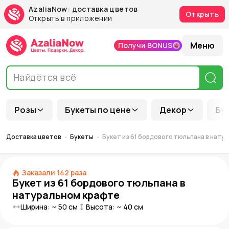
AzaliaNow: доставка цветов
Открыть
Открыть в приложении
Меню
Получи BONUS
Розы
Букеты по цене
Декор
Бу
Доставка цветов
Букеты
Букет из 61 бордового тюльпана в нату
Заказали
142
раза
Букет из 61 бордового тюльпана в
натуральном крафте
Ширина: ~
50
см
Высота: ~
40
см