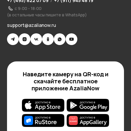
+7 (495) 822 07 09
/
+7 (911) 945 48 19
с 9:00 - 18:00
(в остальные часы пишите в WhatsApp)
support@azalianow.ru
Наведите камеру на QR-код и
скачайте бесплатное
приложение AzaliaNow