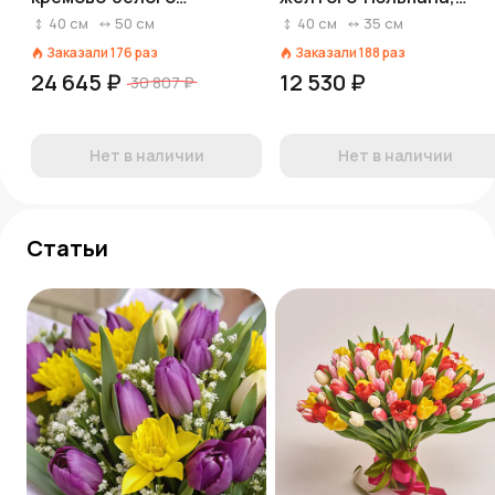
тюльпана в нежной
Россия
40
см
50
см
40
см
35
см
плёнке
Заказали
176
раз
Заказали
188
раз
24 645 ₽
12 530 ₽
30 807 ₽
Нет в наличии
Нет в наличии
Статьи