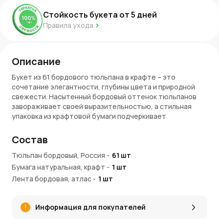
Стойкость букета от
5
дней
Правила ухода
Описание
Букет из 61 бордового тюльпана в крафте – это
сочетание элегантности, глубины цвета и природной
свежести. Насытенный бордовый оттенок тюльпанов
завораживает своей выразительностью, а стильная
упаковка из крафтовой бумаги подчеркивает
естественную красоту цветов. Такой букет станет
эффектным подарком для особого случая или просто
Состав
знаком внимания.
Тюльпан бордовый, Россия
-
61
шт
Символика бордовых тюльпанов
Бумага натуральная, крафт
-
1
шт
Бордовые тюльпаны символизируют страсть, глубокие
Лента бордовая, атлас
-
1
шт
чувства и уважение. Они подходят как для
романтических признаний, так и для торжественных
Информация для покупателей
событий. Такой букет станет отличным подарком для
любимого человека, коллеги или близкого друга.