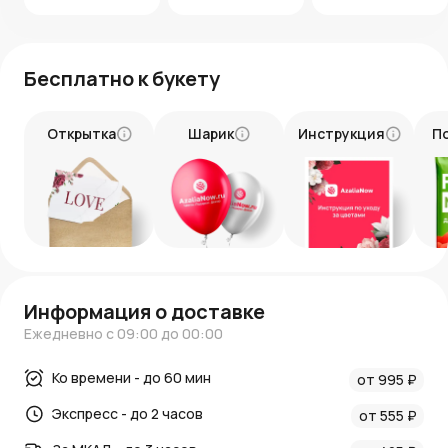
удобное время доставки, и наш курьер привезет цветы
точно в срок.
Не упустите шанс порадовать близкого человека
Бесплатно к букету
красивым букетом по акции! Закажите прямо сейчас!
Открытка
Шарик
Инструкция
П
Информация о доставке
Ежедневно с 09:00 до 00:00
Ко времени - до 60 мин
от 995 ₽
Экспресс - до 2 часов
от 555 ₽