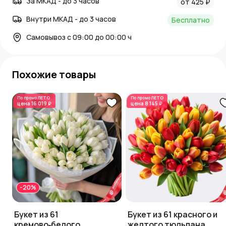
За МКАД - до 3 часов
от 425 ₽
Внутри МКАД - до 3 часов
Бесплатно
Самовывоз с 09:00 до 00:00 ч
Похожие товары
По промо
ЛЕТО
По промо
ЛЕТО
цена
16 019 ₽
цена
8 145 ₽
-20%
Букет из 61
Букет из 61 красного и
кремово‑белого
желтого тюльпана,