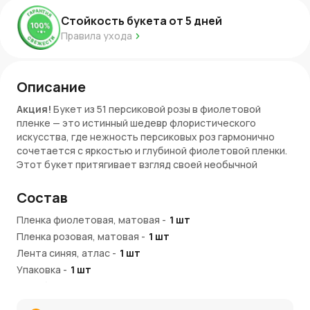
Стойкость букета от
5
дней
Правила ухода
Описание
Акция!
Букет из 51 персиковой розы в фиолетовой
пленке — это истинный шедевр флористического
искусства, где нежность персиковых роз гармонично
сочетается с яркостью и глубиной фиолетовой пленки.
Этот букет притягивает взгляд своей необычной
комбинацией теплых и холодных оттенков, создавая
эффект контраста, который буквально завораживает.
Состав
Персиковые розы, с их утонченным, чуть туманным
Пленка фиолетовая, матовая
-
1
шт
оттенком, словно передают всю глубину самых
Пленка розовая, матовая
-
1
шт
искренних чувств. Их мягкий цвет говорит о нежности и
Лента синяя, атлас
-
1
шт
заботе, о чувствах, которые сложно выразить словами.
В то же время фиолетовая пленка, в которой они
Упаковка
-
1
шт
завернуты, добавляет загадочности и мистики,
Роза бежевая, Эквадор, 50см
-
51
шт
превращая этот букет в настоящий арт-объект,