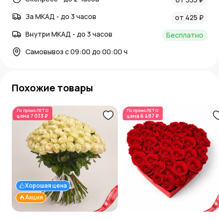
За МКАД - до 3 часов
от 425 ₽
Внутри МКАД - до 3 часов
Бесплатно
Самовывоз с 09:00 до 00:00 ч
Похожие товары
По промо
ЛЕТО
По промо
ЛЕТО
цена
7 033 ₽
цена
6 487 ₽
Хорошая цена
Акция