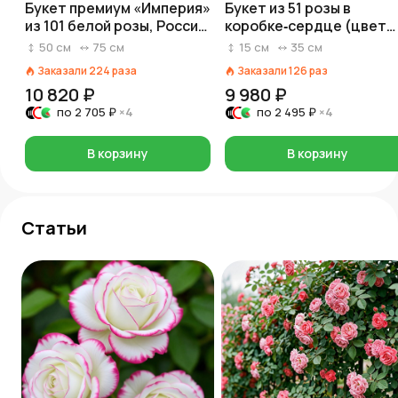
Букет премиум «Империя»
Букет из 51 розы в
из 101 белой розы, Россия,
коробке‑сердце (цвет
50 см
роз и коробки на выбор:
50
см
75
см
15
см
35
см
красный/розовый/белы
Заказали
224
раза
Заказали
126
раз
10 820 ₽
9 980 ₽
по
2 705 ₽
×4
по
2 495 ₽
×4
В корзину
В корзину
Статьи