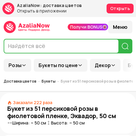
AzaliaNow: доставка цветов
Открыть
Открыть в приложении
Меню
Получи BONUS
Розы
Букеты по цене
Декор
Бу
Доставка цветов
Букеты
Букет из 51 персиковой розы в фиолетов
Заказали
222
раза
Букет из 51 персиковой розы в
фиолетовой пленке, Эквадор, 50 см
Ширина: ~
50
см
Высота: ~
50
см