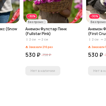
-30%
-30%
Без промо
Без промо
икс (Snow
Анемон Фулстар Пинк
Анемон Ф
(Fullstar Pink)
(First Cr
2
см
2
см
2
см
Заказали
216
раз
Заказали
530 ₽
530 ₽
758 ₽
Нет в наличии
Нет в 