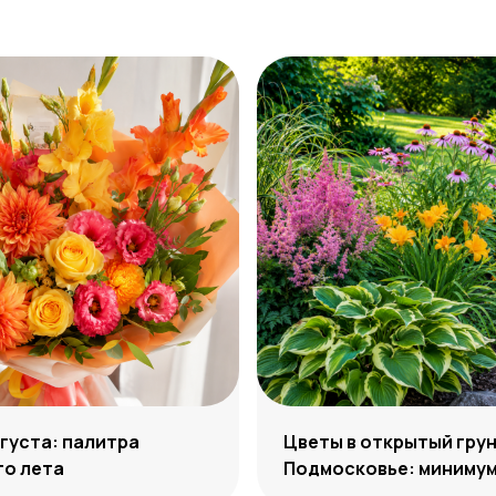
густа: палитра
Цветы в открытый грун
го лета
Подмосковье: минимум
максимум декоративн