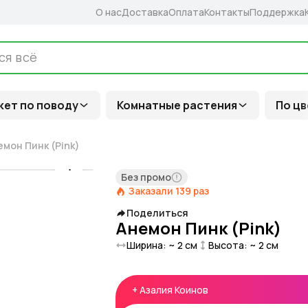
О нас
Доставка
Оплата
Контакты
Поддержка
кет по поводу
Комнатные растения
По цв
емон Пинк (Pink)
Без промо
Заказали
139
раз
Поделиться
Анемон Пинк (Pink)
Ширина: ~
2
см
Высота: ~
2
см
+
Азалия Коинов