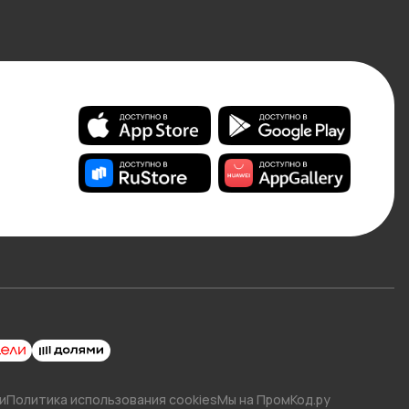
и
Политика использования cookies
Мы на ПромКод.ру