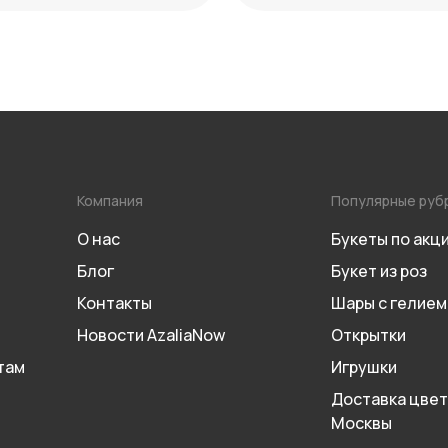
Компания
Популярные руб
О нас
Букеты по акц
Блог
Букет из роз
Контакты
Шары с гелием
Новости AzaliaNow
Открытки
там
Игрушки
Доставка цвет
Москвы