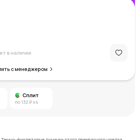
ет в наличии
пить с менеджером
Сплит
по
132 ₽
x4
 Темно-фиолетовые тычинки этого прекрасного цветка