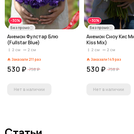
-30%
-30%
Без промо
Без промо
Анемон Фулстар Блю
Анемон Сноу Кис М
(Fullstar Blue)
Kiss Mix)
2
см
2
см
2
см
2
см
Заказали
211
раз
Заказали
149
раз
530 ₽
530 ₽
758 ₽
758 ₽
Нет в наличии
Нет в наличии
Статьи