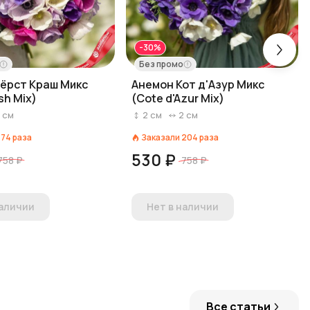
-30%
Без промо
ёрст Краш Микс
Анемон Кот д'Азур Микс
ush Mix)
(Cote d'Azur Mix)
2
см
2
см
2
см
174
раза
Заказали
204
раза
530 ₽
758 ₽
758 ₽
наличии
Нет в наличии
Все статьи