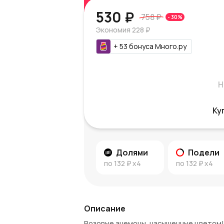
530 ₽
758 ₽
-
30
%
Экономия
228 ₽
+
53
бонуса
Много.ру
Н
Ку
Долями
Подели
по
132 ₽
x4
по
132 ₽
x4
Описание
Розовые анемоны, насыщенные цветом!