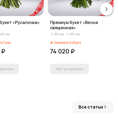
букет «Русалочка»
Премиум букет «Весна
священная»
45
см
50
см
55
см
247
раз
Заказали
248
раз
 ₽
74 020 ₽
наличии
Нет в наличии
Все статьи