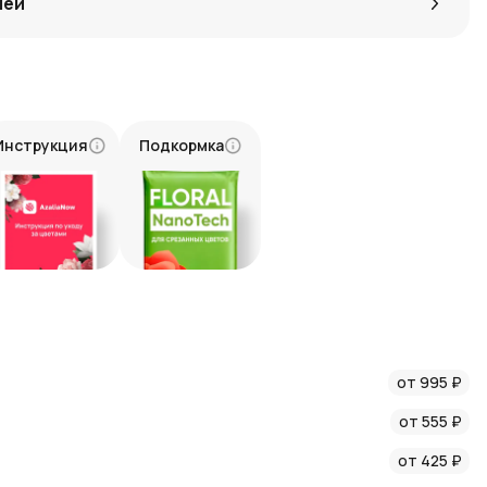
лей
веты от лучших поставщиков.
позиция от профессиональных флористов.
оможет выразить даже самые сложные чувства.
струю и бережную доставку по Москве.
Инструкция
Подкормка
 чем просто подарок. Это способ сказать «Я люблю тебя»
лепную композицию прямо сейчас, и мы доставим её в самые
его близкого человека.
от 995 ₽
от 555 ₽
от 425 ₽