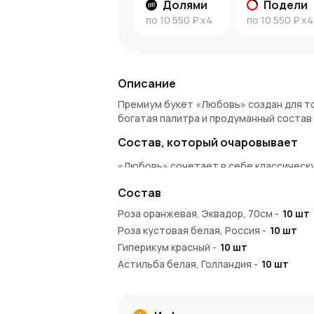
Долями
Подели
по
10 550 ₽
x4
по
10 550 ₽
x4
Описание
Премиум букет «Любовь» создан для тог
богатая палитра и продуманный состав
Состав, который очаровывает
«Любовь» сочетает в себе классическу
кустовых роз и нежность астильбы. Яр
Состав
насыщенности композиции, а зелень пр
тщательно подобрана, чтобы создать г
Роза оранжевая, Эквадор, 70см
-
10
шт
Роза кустовая белая, Россия
-
10
шт
Идеальный подарок для значимо
Гиперикум красный
-
10
шт
Этот букет станет идеальным выбором 
Астильба белая, Голландия
-
10
шт
любого другого торжества, связанного
Питтоспорум
-
5
шт
стиль подчеркнут значимость момента 
Преимущества покупки