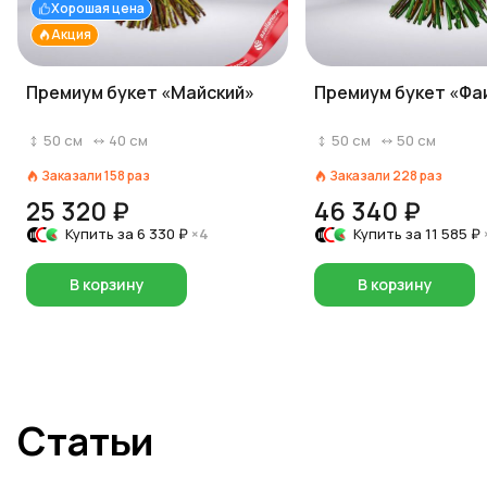
Хорошая цена
Акция
Премиум букет «Майский»
Премиум букет «Фа
50
см
40
см
50
см
50
см
Заказали
158
раз
Заказали
228
раз
25 320 ₽
46 340 ₽
Купить за
6 330 ₽
×4
Купить за
11 585 ₽
В корзину
В корзину
Статьи