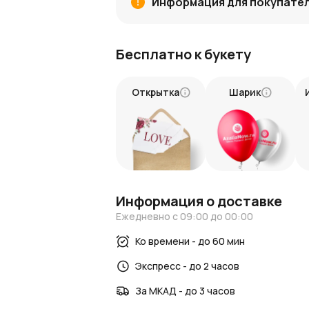
Информация для покупате
Высокое качество:
только свежие ц
Уникальный дизайн:
авторская ком
Эмоциональная ценность:
букет п
Бесплатно к букету
Элитная доставка:
гарантируем бы
Подарите эмоции
Открытка
Шарик
Премиум букет «Любовь» — это больше,
на языке цветов. Закажите эту велико
короткие сроки, чтобы порадовать ваш
Информация о доставке
Ежедневно с 09:00 до 00:00
Ко времени - до 60 мин
Экспресс - до 2 часов
За МКАД - до 3 часов