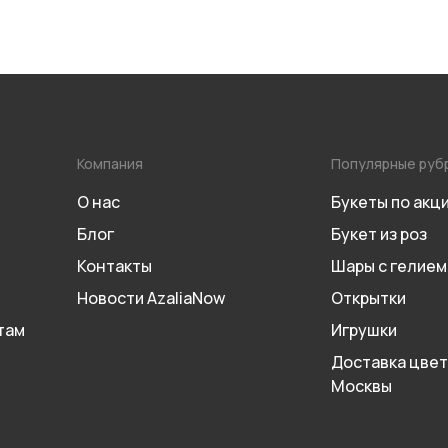
Компания
Популярные руб
О нас
Букеты по акц
Блог
Букет из роз
Контакты
Шары с гелием
Новости AzaliaNow
Открытки
там
Игрушки
Доставка цвет
Москвы