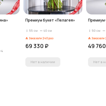
ина»
Премиум букет «Пелагея»
Премиум 
55
см
40
см
50
см
Заказали
240
раз
Заказали
69 330 ₽
49 760
×4
Нет в наличии
Нет в 