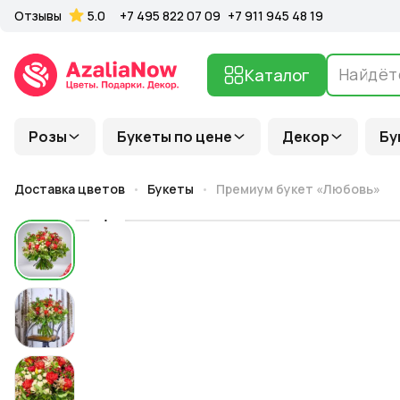
Отзывы
5.0
+7 495 822 07 09
+7 911 945 48 19
Каталог
Розы
Букеты по цене
Декор
Бу
Доставка цветов
Букеты
Премиум букет «Любовь»