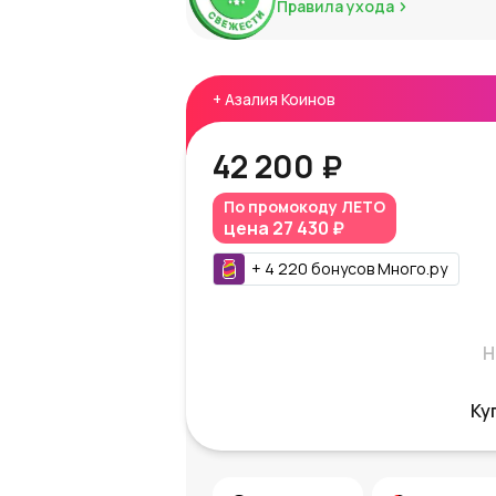
Правила ухода
+
Азалия Коинов
42 200 ₽
По промокоду
ЛЕТО
цена
27 430 ₽
+
4 220
бонусов
Много.ру
Н
Ку