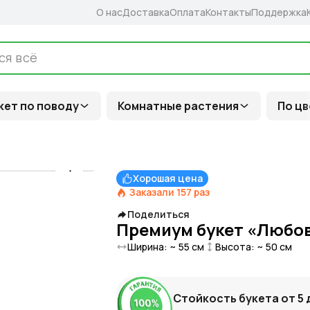
О нас
Доставка
Оплата
Контакты
Поддержка
кет по поводу
Комнатные растения
По цв
Хорошая цена
Заказали
157
раз
Поделиться
Премиум букет «Любо
Ширина: ~
55
см
Высота: ~
50
см
Стойкость букета от
5