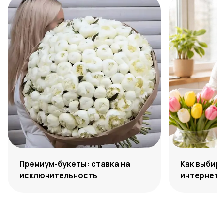
Премиум-букеты: ставка на
Как выби
исключительность
интернет
по подбо