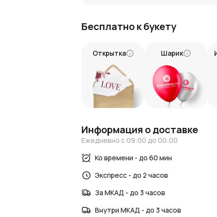
Экзотические цветы:
Уникальный со
Высокое качество:
Только свежие и
Бесплатно к букету
Профессиональное оформление:
К
Долговечность:
Цветы сохраняют с
Открытка
Шарик
Экзотика в подарок
Этот премиум букет подойдёт для тех,
это настоящий шедевр, который удиви
сейчас и подарите яркие эмоции вашим 
Информация о доставке
Ежедневно с 09:00 до 00:00
Ко времени - до 60 мин
Экспресс - до 2 часов
За МКАД - до 3 часов
Внутри МКАД - до 3 часов