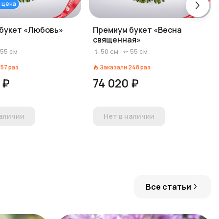
 цена
букет «Любовь»
Премиум букет «Весна
священная»
55
см
50
см
55
см
157
раз
Заказали
248
раз
 ₽
74 020 ₽
наличии
Нет в наличии
Все статьи