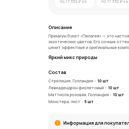
по
17 332 ₽
x4
по
17 332 ₽
x4
Описание
Премиум букет «Пелагея» — это настоящ
экзотических цветов. Его сочные отте
ценит эффектные и оригинальные комп
Яркий микс природы
Этот букет сочетает в себе насыщенны
Состав
вибурнумы и яркие пурпурные акценты.
создать яркий и гармоничный образ. Л
Стрелиция, Голландия
-
10
шт
подчёркивая его тропический стиль.
Левкадендрон фиолетовый
-
10
шт
Идеальный выбор для особых слу
Маттиола розовая, Голландия
-
10
шт
Монстера, лист
-
5
шт
«Пелагея» — это букет для смелых и к
Калла желтая, Голландия
-
7
шт
празднования яркого события, наприме
Его экзотический стиль привнесёт част
Дельфиниум сиреневый, Голландия
-
7
ш
Вибурнум зеленый Roseum
-
5
шт
Информация для покупате
Почему стоит выбрать «Пелагею