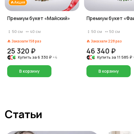
Акция
Премиум букет «Майский»
Премиум букет «Фа
50
см
40
см
50
см
50
см
Заказали
158
раз
Заказали
228
раз
25 320 ₽
46 340 ₽
Купить за
6 330 ₽
×4
Купить за
11 585 ₽
В корзину
В корзину
Статьи