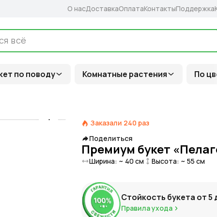
О нас
Доставка
Оплата
Контакты
Поддержка
кет по поводу
Комнатные растения
По цв
Заказали
240
раз
Поделиться
Премиум букет «Пелаг
Ширина: ~
40
см
Высота: ~
55
см
Стойкость букета от
5
Правила ухода