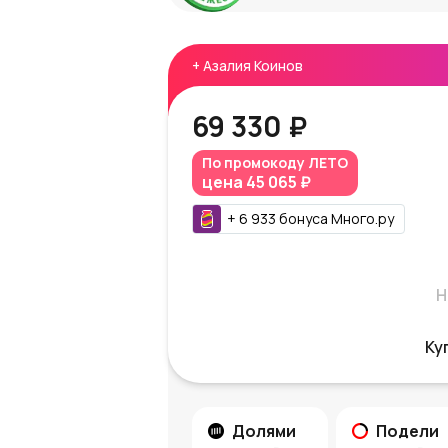
+
Азалия Коинов
69 330 ₽
По промокоду
ЛЕТО
цена
45 065 ₽
+
6 933
бонуса
Много.ру
Н
Ку
Долями
Подели