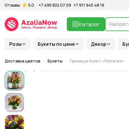
Отзывы
5.0
+7 495 822 07 09
+7 911 945 48 19
Каталог
Розы
Букеты по цене
Декор
Бу
Доставка цветов
Букеты
Премиум букет «Пелагея»