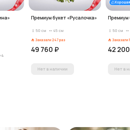
Хорошая
ина»
Премиум букет «Русалочка»
Премиум 
50
см
45
см
50
см
Заказали
247
раз
Заказали
49 760 ₽
42 200
×4
Нет в наличии
Нет в 