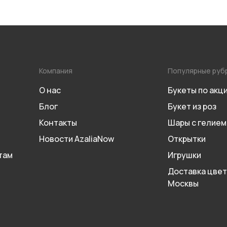
Компания
Популярные руб
О нас
Букеты по акц
Блог
Букет из роз
Контакты
Шары с гелием
Новости AzaliaNow
Открытки
там
Игрушки
Доставка цвет
Москвы