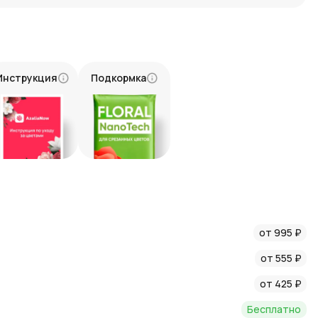
став из стелиций и калл создаёт эффектный акцент.
 отборные растения.
омпозиция создаётся флористами с большим опытом.
вежесть и яркость на протяжении длительного времени.
Инструкция
Подкормка
 кто ищет что-то необычное и впечатляющее. «Пелагея» —
т и порадует. Закажите эту роскошную композицию прямо
близким.
от 995 ₽
от 555 ₽
от 425 ₽
Бесплатно