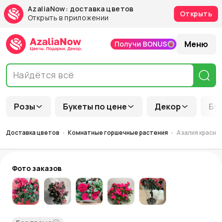
AzaliaNow: доставка цветов
Открыть
Открыть в приложении
Меню
Получи BONUS
Розы
Букеты по цене
Декор
Бу
Доставка цветов
Комнатные горшечные растения
Азалия красная
Фото заказов