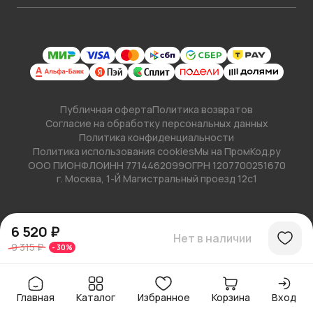
Публичная оферта
Политика возвратов
Согласие на обработку персональных данных
Политика конфиденциальности
Политика использования cookies
Мы на ПромКод.ру
ООО ПИОНФЛО
ИНН 7714462099
ОГРН 1207700251670
г. Москва, 1-Й Магистральный проезд 12с1
6 520 ₽
Нет в наличии
9 315 ₽
-
30
%
Главная
Каталог
Избранное
Корзина
Вход