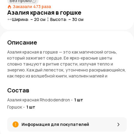
Без промо
Заказали
473
раза
Азалия красная в горшке
Ширина: ~
20
см
Высота: ~
30
см
Описание
Азалия красная в горшке — это как магический огонь,
который зажигает сердце. Ее ярко-красные цветы
словно танцуют в ритме страсти, излучая тепло и
энергию. Каждый лепесток, утонченно раскрывающийся,
как перо из волшебной книги, наполнен магией и
очарованием. Азалия в горшке — это источник силы и
красоты, который превращает любой уголок в
Состав
волшебный сад, где время останавливается. Каждая ее
линия, каждый цветок кажется воплощением самой
Азалия красная Rhododendron
-
1
шт
страсти, заставляя восхищаться и падать в плен ее
Горшок
-
1
шт
непреодолимой привлекательности.
Преимущества растения
Информация для покупателей
Яркая страсть
: Красные цветы азалии притягивают