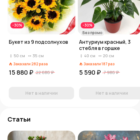
-30%
-30%
Без промо
Букет из 9 подсолнухов
Антуриум красный, 3
стебля в горшке
50
см
35
см
40
см
20
см
Заказали
282
раза
Заказали
187
раз
15 880 ₽
5 590 ₽
22 686 ₽
7 986 ₽
Нет в наличии
Нет в наличии
Статьи