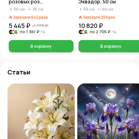
розовых роз
Эквадор, 50 см
«Прикосновение»
50
см
35
см
50
см
60
см
Заказали
642
раза
Заказали
259
раз
5 445 ₽
10 820 ₽
7 779 ₽
по
1 361 ₽
×4
по
2 705 ₽
×4
В корзину
В корзину
Статьи