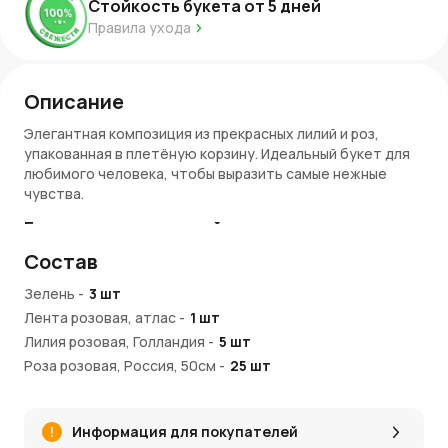
Стойкость букета от
5
дней
Правила ухода
Описание
Элегантная композиция из прекрасных лилий и роз,
упакованная в плетёную корзину. Идеальный букет для
любимого человека, чтобы выразить самые нежные
чувства.
Букет из розовых лилий и роз - элегантность в
каждом лепестке
Состав
Нежный и притягательный букет из розовых лилий и роз
Зелень
-
3
шт
«Нина» в корзине – настоящий символ красоты и
Лента розовая, атлас
-
1
шт
утонченности. Цветочный ансамбль в светлой корзине
Лилия розовая, Голландия
-
5
шт
восхитит даже самого привередливого ценителя
флористики.
Роза розовая, Россия, 50см
-
25
шт
Оазис МаксЛайф, Германия
-
3
шт
Созданный с любовью, дуо-букет станет идеальным
Корзина, M
-
1
шт
подарком для самых близких. Даря этот букет, вы
Информация для покупателей
передаете свои самые искренние чувства и эмоции.