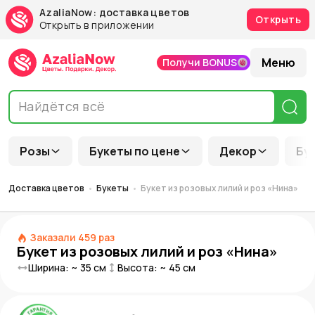
AzaliaNow: доставка цветов
Открыть
Открыть в приложении
Меню
Получи BONUS
Розы
Букеты по цене
Декор
Бу
Доставка цветов
Букеты
Букет из розовых лилий и роз «Нина»
Заказали
459
раз
Букет из розовых лилий и роз «Нина»
Ширина: ~
35
см
Высота: ~
45
см