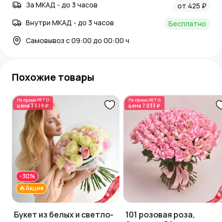
За МКАД - до 3 часов
от 425 ₽
Внутри МКАД - до 3 часов
Бесплатно
Самовывоз с 09:00 до 00:00 ч
Похожие товары
По промо
ЛЕТО
По промо
ЛЕТО
цена
3 539 ₽
цена
7 033 ₽
-30%
Акция
Букет из белых и светло-
101 розовая роза,