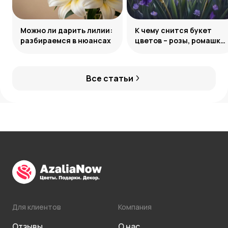
Можно ли дарить лилии:
К чему снится букет
разбираемся в нюансах
цветов – розы, ромашки,
лилии и другие
Все статьи
Для клиентов
Компания
Отзывы
О нас