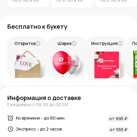
по
6 193 ₽
x4
по
6 193 ₽
x4
по
6 193 ₽
x4
Новости AzaliaNow
Блог о цветах и флористике
.
Бесплатно к букету
Открытка
Шарик
Инструкция
П
Информация о доставке
Ежедневно с 09:00 до 00:00
Ко времени - до 60 мин
от 995 ₽
Экспресс - до 2 часов
от 555 ₽