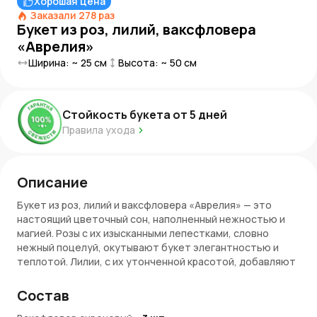
Хорошая цена
Заказали
278
раз
Букет из роз, лилий, ваксфловера
«Аврелия»
Ширина: ~
25
см
Высота: ~
50
см
Стойкость букета от
5
дней
Правила ухода
Описание
Букет из роз, лилий и ваксфловера «Аврелия» — это
настоящий цветочный сон, наполненный нежностью и
магией. Розы с их изысканными лепестками, словно
нежный поцелуй, окутывают букет элегантностью и
теплотой. Лилии, с их утонченной красотой, добавляют
в композицию волшебство, как будто маленькие звезды,
светящиеся в ночном небе. Ваксфловер, с его мягкими и
Состав
нежными оттенками, придает букету воздушность и