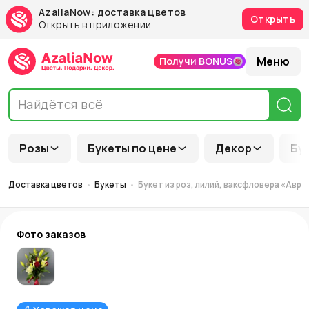
AzaliaNow: доставка цветов
Открыть
Открыть в приложении
Меню
Получи BONUS
Розы
Букеты по цене
Декор
Бу
Доставка цветов
Букеты
Букет из роз, лилий, ваксфловера «Авре
Фото заказов