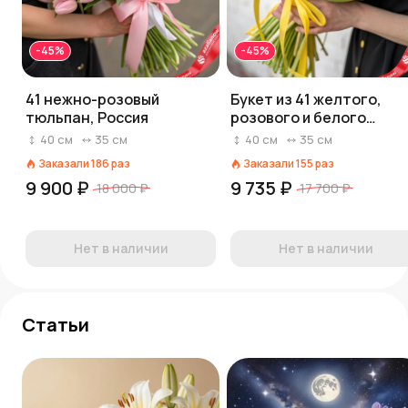
-45%
-45%
41 нежно-розовый
Букет из 41 желтого,
тюльпан, Россия
розового и белого
тюльпана
40
см
35
см
40
см
35
см
Заказали
186
раз
Заказали
155
раз
9 900 ₽
9 735 ₽
18 000 ₽
17 700 ₽
Нет в наличии
Нет в наличии
Статьи