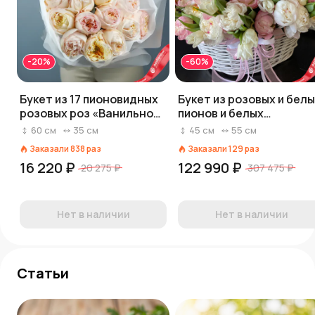
-20%
-60%
Букет из 17 пионовидных
Букет из розовых и бел
розовых роз «Ванильное
пионов и белых
небо», Россия, 60 см
тюльпанов
60
см
35
см
45
см
55
см
Заказали
838
раз
Заказали
129
раз
16 220 ₽
122 990 ₽
20 275 ₽
307 475 ₽
Нет в наличии
Нет в наличии
Статьи