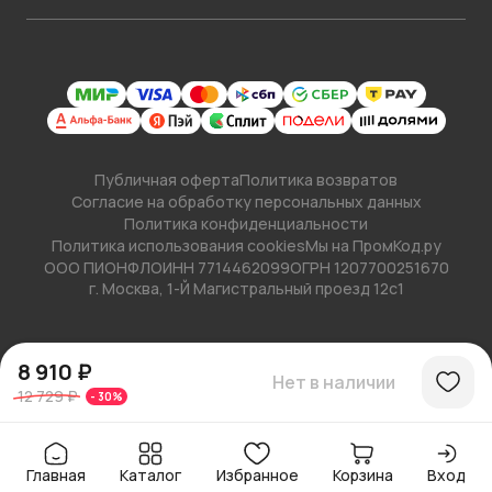
Публичная оферта
Политика возвратов
Согласие на обработку персональных данных
Политика конфиденциальности
Политика использования cookies
Мы на ПромКод.ру
ООО ПИОНФЛО
ИНН 7714462099
ОГРН 1207700251670
г. Москва, 1-Й Магистральный проезд 12с1
8 910 ₽
Нет в наличии
12 729 ₽
-
30
%
Главная
Каталог
Избранное
Корзина
Вход