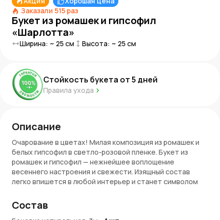
Акция
Хорошая цена
Заказали
515
раз
Букет из ромашек и гипсофил
«Шарлотта»
Ширина: ~
25
см
Высота: ~
25
см
Стойкость букета от
5
дней
Правила ухода
Описание
Очарование в цветах! Милая композиция из ромашек и
белых гипсофил в светло-розовой пленке. Букет из
ромашек и гипсофил — нежнейшее воплощение
весеннего настроения и свежести. Изящный состав
легко впишется в любой интерьер и станет символом
вашей заботы о близких и уважаемых людях.
Состав
Прелестный дуэт и его символика