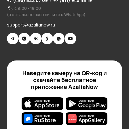
+7 (495) 822 07 09
/
+7 (911) 945 48 19
с 9:00 - 18:00
(в остальные часы пишите в WhatsApp)
support@azalianow.ru
Наведите камеру на QR-код и
скачайте бесплатное
приложение AzaliaNow