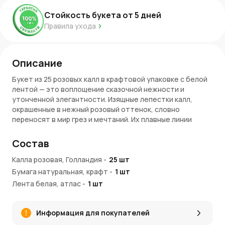
Стойкость букета от
5
дней
Правила ухода
Описание
Букет из 25 розовых калл в крафтовой упаковке с белой
лентой — это воплощение сказочной нежности и
утонченной элегантности. Изящные лепестки калл,
окрашенные в нежный розовый оттенок, словно
переносят в мир грез и мечтаний. Их плавные линии
создают ощущение легкости и гармонии, а натуральный
крафт и белая лента подчеркивают природную красоту
Состав
букета, делая его изысканным и трогательным подарком.
Калла розовая, Голландия
-
25
шт
Преимущества букета
Бумага натуральная, крафт
-
1
шт
Лента белая, атлас
Сказочная палитра:
-
1
шт
Розовые каллы символизируют
нежность, романтику и искренние чувства, наполняя
букет теплотой.
Информация для покупателей
Естественная утонченность:
Природная красота
цветов гармонично сочетается с минималистичным