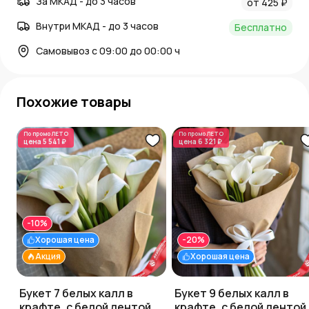
За МКАД - до 3 часов
от 425 ₽
Внутри МКАД - до 3 часов
Бесплатно
Самовывоз с 09:00 до 00:00 ч
Похожие товары
По промо
ЛЕТО
По промо
ЛЕТО
цена
5 541 ₽
цена
6 321 ₽
-10%
Хорошая цена
-20%
Акция
Хорошая цена
Букет 7 белых калл в
Букет 9 белых калл в
крафте, с белой лентой
крафте, с белой лентой