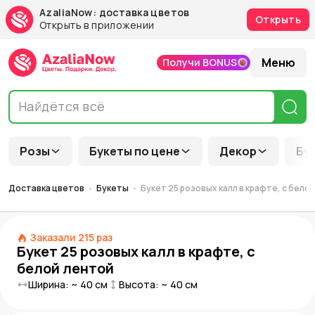
AzaliaNow: доставка цветов
Открыть
Открыть в приложении
Меню
Получи BONUS
Розы
Букеты по цене
Декор
Бу
Доставка цветов
Букеты
Букет 25 розовых калл в крафте, с бело
Заказали
215
раз
Букет 25 розовых калл в крафте, с
белой лентой
Ширина: ~
40
см
Высота: ~
40
см