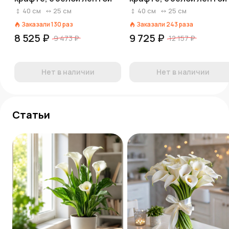
40
см
25
см
40
см
25
см
Заказали
130
раз
Заказали
243
раза
8 525 ₽
9 725 ₽
9 473 ₽
12 157 ₽
Нет в наличии
Нет в наличии
Статьи