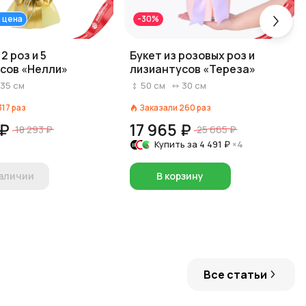
 цена
-30%
2 роз и 5
Букет из розовых роз и
сов «Нелли»
лизиантусов «Тереза»
35
см
50
см
30
см
317
раз
Заказали
260
раз
 ₽
17 965 ₽
18 293 ₽
25 665 ₽
Купить за
4 491 ₽
×4
наличии
В корзину
Все статьи