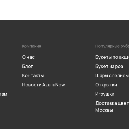
Компания
Популярные руб
О нас
Букеты по акц
Блог
Букет из роз
Контакты
Шары с гелием
Новости AzaliaNow
Открытки
там
Игрушки
Доставка цвет
Москвы