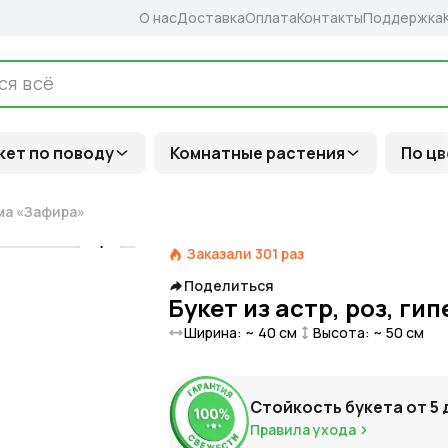
О нас
Доставка
Оплата
Контакты
Поддержка
кет по поводу
Комнатные растения
По цв
ума «Зафира»
Заказали
301
раз
Поделиться
Букет из астр, роз, г
Ширина: ~
40
см
Высота: ~
50
см
Стойкость букета от
5
Правила ухода