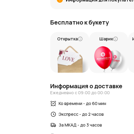
Вы можете легко оформить заказ цвето
букет «Зафира» — значит подарить мал
Бесплатно к букету
Доставка цветов удобна и своевременн
Следите за новостями и интересными с
Новости AzaliaNow
Открытка
Шарик
Блог о цветах и флористике
Букет «Зафира» — это дыхание природы,
он станет теплым напоминанием о сам
Информация о доставке
Ежедневно с 09:00 до 00:00
Ко времени - до 60 мин
Экспресс - до 2 часов
За МКАД - до 3 часов