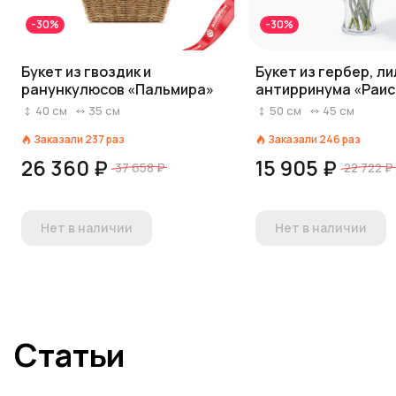
-30%
-30%
Букет из гвоздик и
Букет из гербер, ли
ранункулюсов «Пальмира»
антирринума «Раис
40
см
35
см
50
см
45
см
Заказали
237
раз
Заказали
246
раз
26 360 ₽
15 905 ₽
37 658 ₽
22 722 ₽
Нет в наличии
Нет в наличии
Статьи