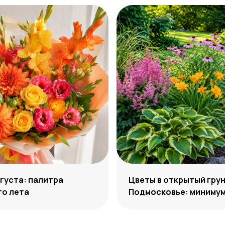
густа: палитра
Цветы в открытый грун
го лета
Подмосковье: минимум
максимум декоративн