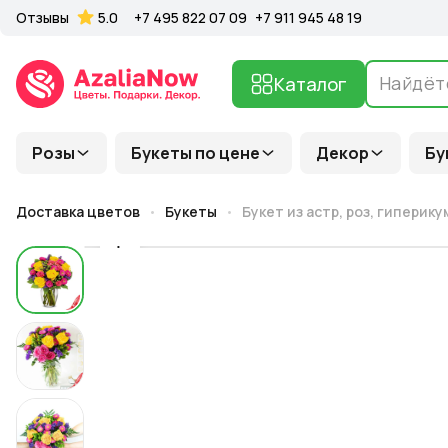
Отзывы
5.0
+7 495 822 07 09
+7 911 945 48 19
Каталог
Розы
Букеты по цене
Декор
Бу
Доставка цветов
Букеты
Букет из астр, роз, гиперик