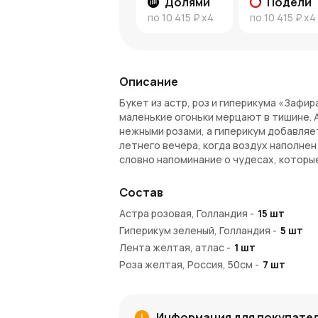
Долями
Подели
по
10 415 ₽
x4
по
10 415 ₽
x4
Описание
Букет из астр, роз и гиперикума «Зафир
маленькие огоньки мерцают в тишине. 
нежными розами, а гиперикум добавляет
летнего вечера, когда воздух наполне
словно напоминание о чудесах, которы
Преимущества букета
Состав
Сказочное сочетание
: Астры прид
Астра розовая, Голландия
-
15
шт
добавляет выразительность.
Гиперикум зеленый, Голландия
-
5
шт
Гармония оттенков
: Нежные пастел
Лента желтая, атлас
-
1
шт
особое настроение.
Роза желтая, Россия, 50см
Долговечность
: Все цветы в букет
-
7
шт
Для любого повода
: Подходит как 
Салал
-
5
шт
чувств.
Статица фиолетовая, Голландия
-
5
шт
Роза коралловая, Россия, 50см
-
5
шт
Купить букет с доставкой
Информация для покупате