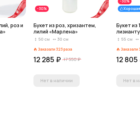
-30%
-30%
Хорошая
лий, роз и
Букет из роз, хризантем,
Букет из 1
а»
лилий «Марлена»
лизианту
50
см
30
см
55
см
Заказали
323
раза
Заказали
12 285 ₽
12 805
17 550 ₽
Нет в наличии
Нет в 