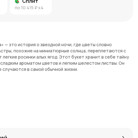
Сплит
по
10 415 ₽
x4
а» — это история о звездной ночи, где цветы словно
Астры, похожие на миниатюрные солнца, переплетаются с
 легкие росинки алых ягод. Этот букет хранит в себе тайну
н сладким ароматом цветов и легким шелестом листвы. Он
е случаются в самой обычной жизни.
ают легкость, розы дарят элегантность, а гиперикум
ьные тона сочетаются с яркими акцентами, создавая
е славятся стойкостью и долго радуют глаз.
для праздничного подарка, так и для искреннего выражения
лей