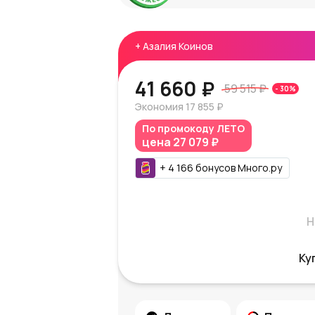
+
Азалия Коинов
41 660 ₽
59 515 ₽
-
30
%
Экономия
17 855 ₽
По промокоду
ЛЕТО
цена
27 079 ₽
+
4 166
бонусов
Много.ру
Н
Ку