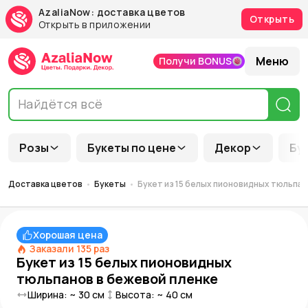
AzaliaNow: доставка цветов
Открыть
Открыть в приложении
Меню
Получи BONUS
Розы
Букеты по цене
Декор
Бу
Доставка цветов
Букеты
Букет из 15 белых пионовидных тюльпан
Хорошая цена
Заказали
135
раз
Букет из 15 белых пионовидных
тюльпанов в бежевой пленке
Ширина: ~
30
см
Высота: ~
40
см