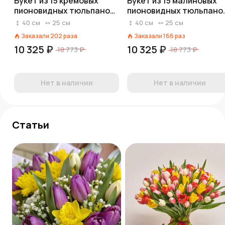
Букет из 15 кремовых
Букет из 15 малиновых
пионовидных тюльпанов
пионовидных тюльпано
в кремовой бумаге
в розовой пленке
40
см
25
см
40
см
25
см
Заказали
202
раза
Заказали
166
раз
10 325 ₽
10 325 ₽
18 773 ₽
18 773 ₽
Нет в наличии
Нет в наличии
Статьи