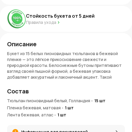
Стойкость букета от
5
дней
Правила ухода
Описание
Букет из 15 белых пионовидных тюльпанов в бежевой
пленке — это лёгкое прикосновение свежести и
природной красоты. Белоснежные бутоны притягивают
взгляд своей пышной формой, а бежевая упаковка
добавляет аккуратный и лаконичный акцент. Такой
подарок подчеркивает искренность и создаёт приятное
настроение.
Состав
Композиция подойдёт для самых разных поводов — от
Тюльпан пионовидный белый, Голландия
-
15
шт
поздравлений до простых, но душевных жестов.
Пленка бежевая, матовая
-
1
шт
Особенности букета
Лента бежевая, атлас
-
1
шт
Бежевая плёнка придаёт композиции стильный и
сдержанный вид.
Информация для покупателей