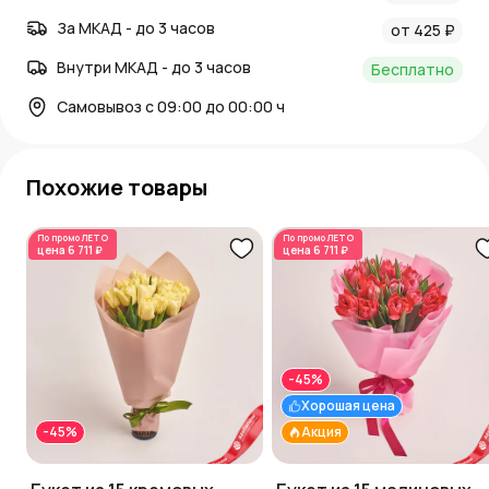
За МКАД - до 3 часов
от 425 ₽
Внутри МКАД - до 3 часов
Бесплатно
Самовывоз с 09:00 до 00:00 ч
Похожие товары
По промо
ЛЕТО
По промо
ЛЕТО
цена
6 711 ₽
цена
6 711 ₽
-45%
Хорошая цена
-45%
Акция