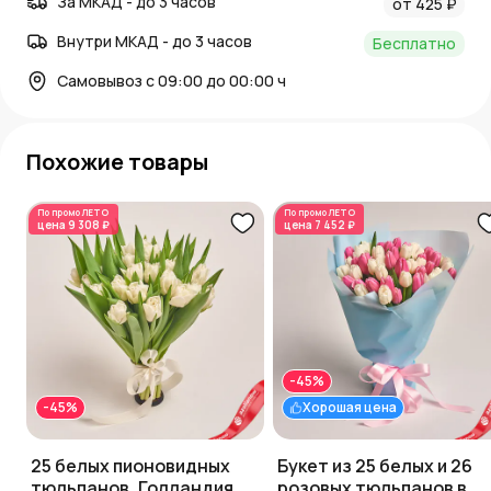
За МКАД - до 3 часов
от 425 ₽
Внутри МКАД - до 3 часов
Бесплатно
Самовывоз с 09:00 до 00:00 ч
Похожие товары
По промо
ЛЕТО
По промо
ЛЕТО
цена
9 308 ₽
цена
7 452 ₽
-45%
-45%
Хорошая цена
25 белых пионовидных
Букет из 25 белых и 26
тюльпанов, Голландия
розовых тюльпанов в