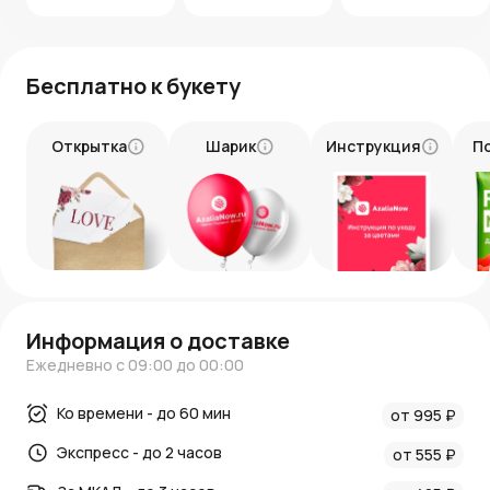
продажи тюльпанов приходится на весенне-летний
период. Самый широкий ассортимент этих цветов
можно найти с марта по май, далее наблюдаются
ограничения по цвету и сорту тюльпанов. Цена в
Бесплатно к букету
“несезон” возрастает. Перед заказом уточняйте у
менеджеров наличие конкретных тюльпанов в продаже.
Открытка
Шарик
Инструкция
П
Информация о доставке
Ежедневно с 09:00 до 00:00
Ко времени - до 60 мин
от 995 ₽
Экспресс - до 2 часов
от 555 ₽