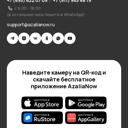
+7 (495) 822 07 09
/
+7 (911) 945 48 19
с 9:00 - 18:00
(в остальные часы пишите в WhatsApp)
support@azalianow.ru
Наведите камеру на QR-код и
скачайте бесплатное
приложение AzaliaNow