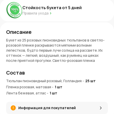
Стойкость букета от
5
дней
Правила ухода
Описание
Букет из 25 розовых пионовидных тюльпанов в светло-
розовой пленке раскрываются мягкими волнами
лепестков, будто первые лучи солнца на рассвете. Их
оттенок — легкий, воздушный, как румянец на щеках
после приятной прогулки. Светло-розовая пленка
подчеркивает эту утонченность, не отвлекая внимание,
а лишь усиливая ощущение гармонии. Этот букет создан
Состав
для того, чтобы передавать теплые эмоции:
благодарность, восхищение, заботу.
Тюльпан пионовидный розовый, Голландия
-
25
шт
Пленка розовая, матовая
-
1
шт
Пышность и символика
Лента бежевая, атлас
-
1
шт
25 цветов
создают богатую, но не перегруженную
композицию.
Информация для покупателей
Розовый цвет
символизирует нежность,
искренность, гармонию.