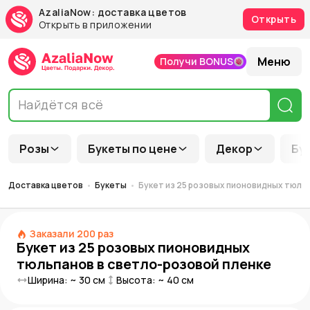
AzaliaNow: доставка цветов
Открыть
Открыть в приложении
Меню
Получи BONUS
Розы
Букеты по цене
Декор
Бу
Доставка цветов
Букеты
Букет из 25 розовых пионовидных тюль
Заказали
200
раз
Букет из 25 розовых пионовидных
тюльпанов в светло-розовой пленке
Ширина: ~
30
см
Высота: ~
40
см