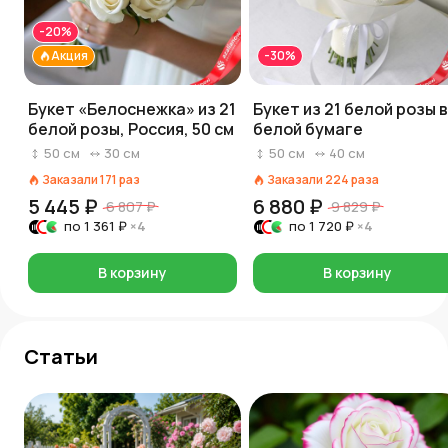
-20%
Акция
-30%
Букет «Белоснежка» из 21
Букет из 21 белой розы в
белой розы, Россия, 50 см
белой бумаге
50
см
30
см
50
см
40
см
Заказали
171
раз
Заказали
224
раза
5 445 ₽
6 880 ₽
6 807 ₽
9 829 ₽
по
1 361 ₽
×4
по
1 720 ₽
×4
В корзину
В корзину
Статьи