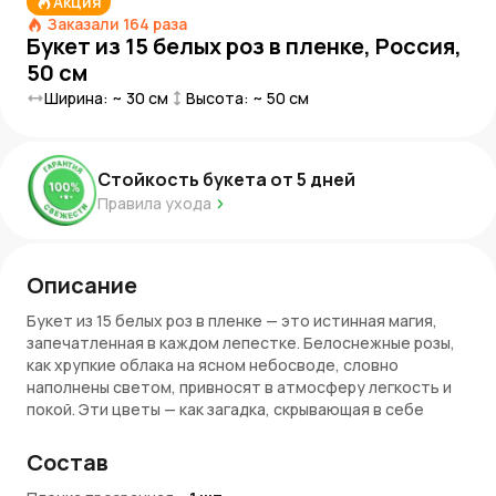
Акция
Заказали
164
раза
Букет из 15 белых роз в пленке, Россия,
50 см
Ширина: ~
30
см
Высота: ~
50
см
Стойкость букета от
5
дней
Правила ухода
Описание
Букет из 15 белых роз в пленке — это истинная магия,
запечатленная в каждом лепестке. Белоснежные розы,
как хрупкие облака на ясном небосводе, словно
наполнены светом, привносят в атмосферу легкость и
покой. Эти цветы — как загадка, скрывающая в себе
миллионы непередаваемых чувств и эмоций. Каждый
лепесток символизирует чистоту, возвышенную
Состав
любовь и безграничную нежность, которая может