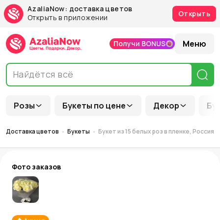
AzaliaNow: доставка цветов
Открыть
Открыть в приложении
Меню
Получи BONUS
Розы
Букеты по цене
Декор
Бу
Доставка цветов
Букеты
Букет из 15 белых роз в пленке, Россия, 
Фото заказов