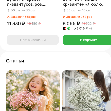
лизиантусов, роз,
хризантем «Люблю
хризантем «Вероника»
школу»
50
см
30
см
50
см
40
см
Заказали
358
раз
Заказали
269
раз
11 330 ₽
8 065 ₽
16 186 ₽
11 522 ₽
по
2 016 ₽
×4
Нет в наличии
В корзину
Статьи