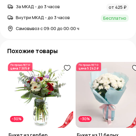
За МКАД - до 3 часов
от 425 ₽
Внутри МКАД - до 3 часов
Бесплатно
Самовывоз с 09:00 до 00:00 ч
Похожие товары
По промо
ЛЕТО
По промо
ЛЕТО
цена
7 365 ₽
цена
5 242 ₽
-30%
-30%
Букет из гербер,
Букет из 11 белых