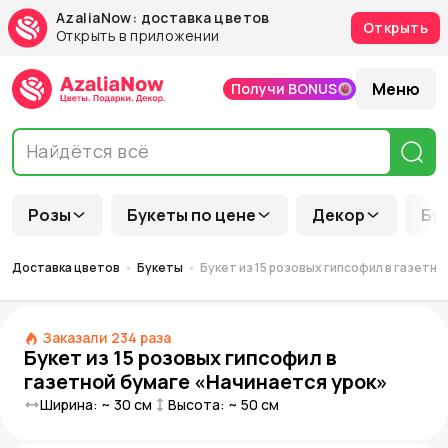
AzaliaNow: доставка цветов
Открыть
Открыть в приложении
Меню
Получи BONUS
Розы
Букеты по цене
Декор
Бу
Доставка цветов
Букеты
Букет из 15 розовых гипсофил в газетн
Заказали
234
раза
Букет из 15 розовых гипсофил в
газетной бумаге «Начинается урок»
Ширина: ~
30
см
Высота: ~
50
см