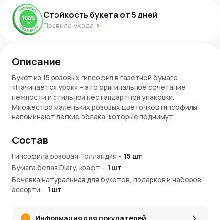
Стойкость букета от
5
дней
Правила ухода
Описание
Букет из 15 розовых гипсофил в газетной бумаге
«Начинается урок» – это оригинальное сочетание
нежности и стильной нестандартной упаковки.
Множество маленьких розовых цветочков гипсофилы
напоминают легкие облака, которые поднимут
настроение и принесут тепло. Газетная бумага придает
композиции необычный, но в то же время узнаваемый
Состав
вид, создавая интересный контраст с мягкостью и
легкостью самих цветов.
Гипсофила розовая, Голландия
-
15
шт
Бумага белая Diary, крафт
-
1
шт
Символика гипсофилы
Бечевка натуральная для букетов, подарков и наборов,
Гипсофила символизирует чистоту, невинность и
ассорти
-
1
шт
искренность. Розовый цвет придает этим цветам
дополнительную мягкость и теплоту. Такой букет не
Информация для покупателей
только украсит рабочее место, но и станет символом