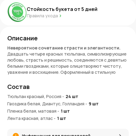
Стойкость букета от
5
дней
Правила ухода
Описание
Невероятное сочетание страсти и элегантности.
Двадцать четыре красных тюльпана, символизирующие
любовь, страсть и решимость, соединяются с девятью
белыми гвоздиками, которые олицетворяют чистоту,
уважение и восхищение. Оформленный в стильную
белую пленку и перевязанный лентой, этот букет
излучает яркость и утонченную элегантность.
Купить
Состав
букет из 24 красных тюльпанов и 9 белых гвоздик в
белой пленке с лентой
Тюльпан красный, Россия
— это значит подарить не
-
24
шт
только красоту, но и самые искренние чувства.
Гвоздика белая, Диантус, Голландия
-
9
шт
Пленка белая, матовая
-
1
шт
Символика букета
Лента красная, атлас
-
1
шт
Красные тюльпаны
– символ страсти, любви и
восхищения.
Белые гвоздики
– чистота, уважение, добрые
Информация для покупателей