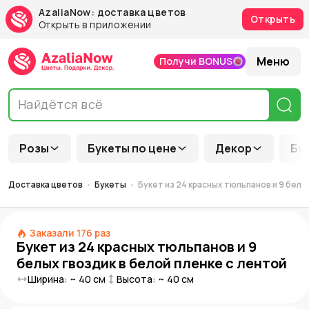
AzaliaNow: доставка цветов
Открыть
Открыть в приложении
Меню
Получи BONUS
Розы
Букеты по цене
Декор
Бу
Доставка цветов
Букеты
Букет из 24 красных тюльпанов и 9 белы
Заказали
176
раз
Букет из 24 красных тюльпанов и 9
белых гвоздик в белой пленке с лентой
Ширина: ~
40
см
Высота: ~
40
см