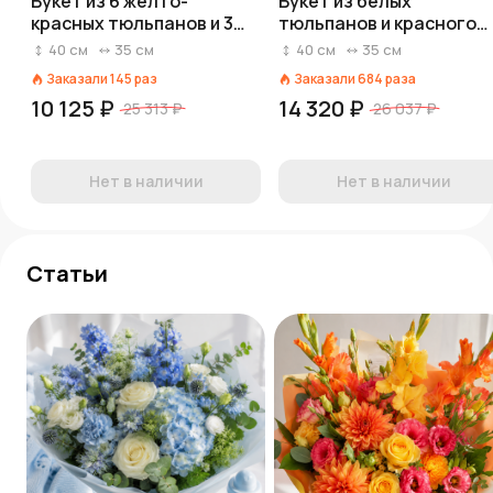
Букет из 6 желто-
Букет из белых
красных тюльпанов и 3
тюльпанов и красного
желтых лилий
гиперикума «Аделия»
40
см
35
см
40
см
35
см
Заказали
145
раз
Заказали
684
раза
10 125 ₽
14 320 ₽
25 313 ₽
26 037 ₽
Нет в наличии
Нет в наличии
Статьи