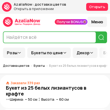
AzaliaNow: доставка цветов
Открыть
Открыть в приложении
Меню
Получи BONUS
Розы
Букеты по цене
Декор
Бу
Доставка цветов
Букеты
Букет из 25 белых лизиантусов в крафт
Заказали
339
раз
Букет из 25 белых лизиантусов в
крафте
Ширина: ~
50
см
Высота: ~
60
см