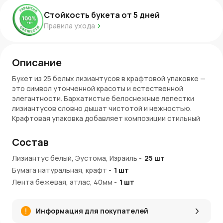
Стойкость букета от
5
дней
Правила ухода
Описание
Букет из 25 белых лизиантусов в крафтовой упаковке —
это символ утонченной красоты и естественной
элегантности. Бархатистые белоснежные лепестки
лизиантусов словно дышат чистотой и нежностью.
Крафтовая упаковка добавляет композиции стильный
минимализм, акцентируя внимание на природной
красоте цветов. Этот букет — универсальный подарок,
Состав
который подчеркнет важность момента и передаст
самые теплые чувства.
Лизиантус белый, Эустома, Израиль
-
25
шт
Бумага натуральная, крафт
-
1
шт
Преимущества букета
Лента бежевая, атлас, 40мм
-
1
шт
Чистота белого цвета
: белые лизиантусы
символизируют искренность, уважение и нежность,
Информация для покупателей
делая букет подходящим для любых случаев.
Эстетичная крафтовая упаковка
: лаконичный стиль