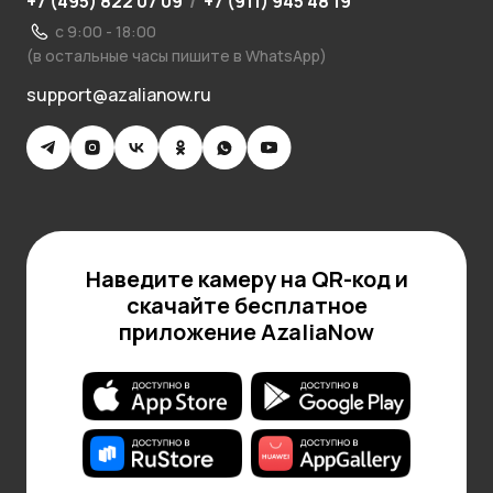
+7 (495) 822 07 09
/
+7 (911) 945 48 19
с 9:00 - 18:00
(в остальные часы пишите в WhatsApp)
support@azalianow.ru
Наведите камеру на QR-код и
скачайте бесплатное
приложение AzaliaNow