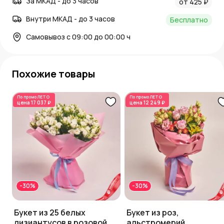
За МКАД - до 3 часов
от 425 ₽
Внутри МКАД - до 3 часов
Бесплатно
Самовывоз с 09:00 до 00:00 ч
Похожие товары
По промо
ЛЕТО
По промо
ЛЕТО
цена
17 037 ₽
цена
12 249 ₽
-30%
-30%
Букет из 25 белых
Букет из роз,
лизиантусов в розовой
альстромерий,