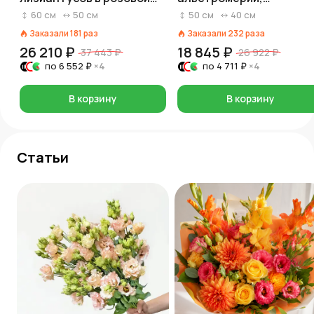
пленке
лизиантусов в розовой
60
см
50
см
50
см
40
см
бумаге
Заказали
181
раз
Заказали
232
раза
26 210 ₽
18 845 ₽
37 443 ₽
26 922 ₽
по
6 552 ₽
×4
по
4 711 ₽
×4
В корзину
В корзину
Статьи