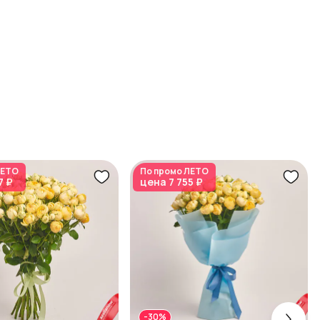
ЕТО
По промо
ЛЕТО
7 ₽
цена
7 755 ₽
-30%