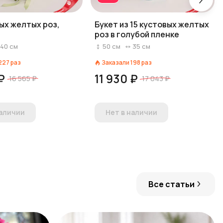
вых желтых роз,
Букет из 15 кустовых желтых
роз в голубой пленке
40
см
50
см
35
см
227
раз
Заказали
198
раз
₽
11 930 ₽
16 565 ₽
17 043 ₽
наличии
Нет в наличии
Все статьи