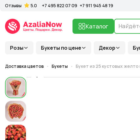
Отзывы
5.0
+7 495 822 07 09
+7 911 945 48 19
Каталог
Розы
Букеты по цене
Декор
Бу
Доставка цветов
Букеты
Букет из 25 кустовых желто 