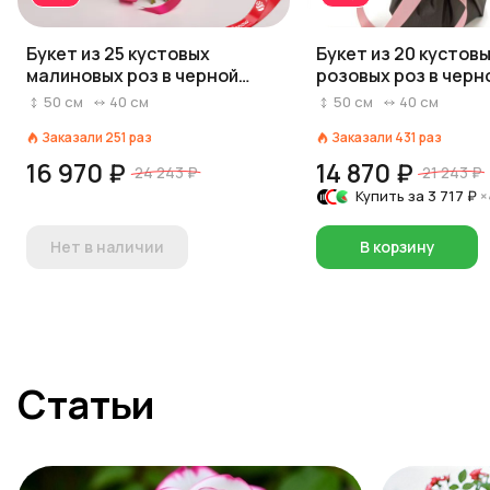
Букет из 25 кустовых
Букет из 20 кустовы
малиновых роз в черной
розовых роз в черн
бумаге
50
см
40
см
50
см
40
см
Заказали
251
раз
Заказали
431
раз
16 970 ₽
14 870 ₽
24 243 ₽
21 243 ₽
Купить за
3 717 ₽
×
Нет в наличии
В корзину
Статьи