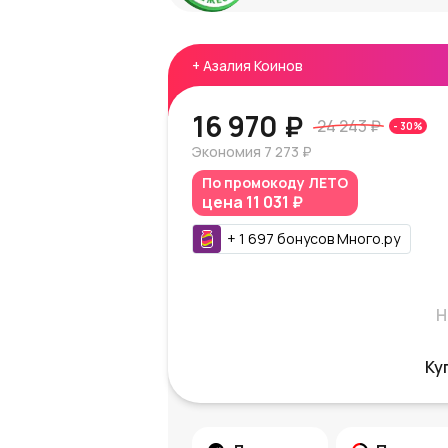
+
Азалия Коинов
16 970 ₽
24 243 ₽
-
30
%
Экономия
7 273 ₽
По промокоду
ЛЕТО
цена
11 031 ₽
+
1 697
бонусов
Много.ру
Н
Ку