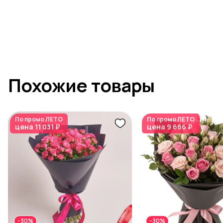
Похожие товары
По промо
ЛЕТО
По промо
ЛЕТО
цена
11 031 ₽
цена
9 666 ₽
-30%
-30%