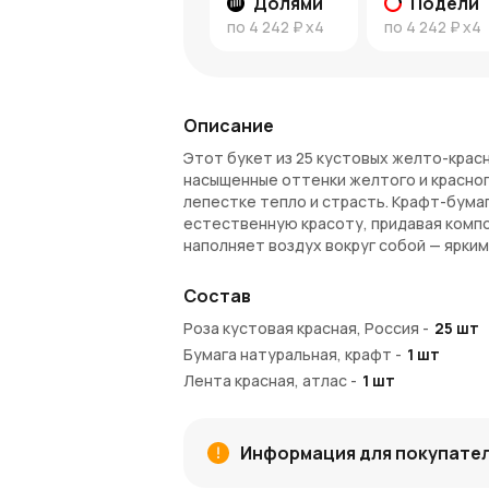
Долями
Подели
по
4 242 ₽
x4
по
4 242 ₽
x4
Описание
Этот букет из 25 кустовых желто-красн
насыщенные оттенки желтого и красного
лепестке тепло и страсть. Крафт-бумаг
естественную красоту, придавая компо
наполняет воздух вокруг собой — ярки
Почему стоит выбрать такой бук
Состав
Яркое сочетание цветов
– желто-к
Роза кустовая красная, Россия
-
25
шт
впечатление, символизируя радость,
Бумага натуральная, крафт
-
1
шт
Натуральность и элегантность
– к
Лента красная, атлас
-
1
шт
делает его одновременно стильным 
Долговечность
– кустовые розы до
атмосферу праздника.
Информация для покупате
Онлайн-заказ и доставка в Azali