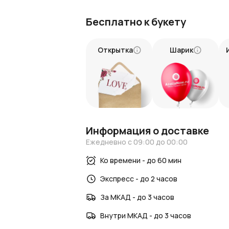
Букет из 25 кустовых желто-красных ро
Мы гарантируем быструю доставку по М
Бесплатно к букету
отличном состоянии.
Подарите яркость и тепло!
Открытка
Шарик
Не упустите шанс подарить незабываем
кустовых желто-красных роз в крафте в
Информация о доставке
Ежедневно с 09:00 до 00:00
Ко времени - до 60 мин
Экспресс - до 2 часов
За МКАД - до 3 часов
Внутри МКАД - до 3 часов