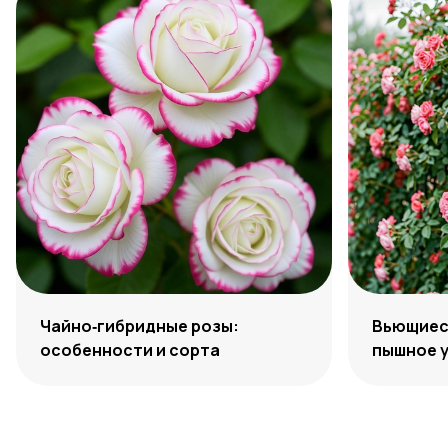
Чайно‑гибридные розы:
Вьющиеся
особенности и сорта
пышное 