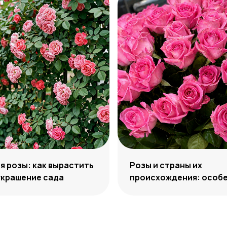
 розы: как вырастить
Розы и страны их
украшение сада
происхождения: особе
отличия