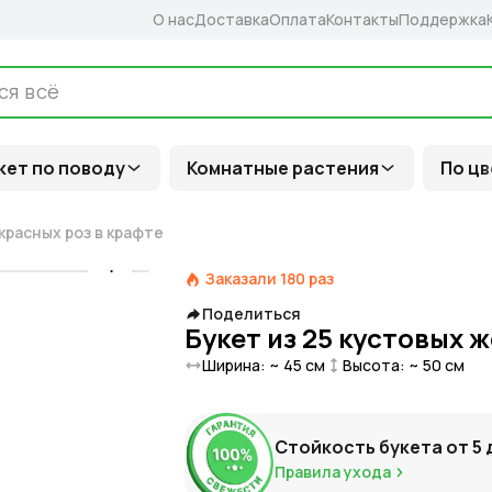
О нас
Доставка
Оплата
Контакты
Поддержка
кет по поводу
Комнатные растения
По цв
красных роз в крафте
Заказали
180
раз
Поделиться
Букет из 25 кустовых 
Ширина: ~
45
см
Высота: ~
50
см
Стойкость букета от
5
Правила ухода