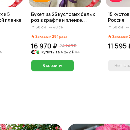
х и 5
Букет из 25 кустовых белых
15 кусто
ой пленке
роз в крафте и пленке,
Россия
Россия
50
см
40
см
50
см
Заказали
284
раза
Заказали
16 970 ₽
11 595 
24 243 ₽
4
Купить за
4 242 ₽
×4
В корзину
Нет в 