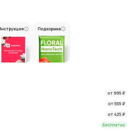
з в крафте можно заказать в интернет-магазине AzaliaNow.
осковской области, чтобы ваши цветы прибыли вовремя и в
Инструкция
Подкормка
ые эмоции и подарки близким. Закажите букет из 25
 AzaliaNow и дарите радость и яркие моменты!
от 995 ₽
от 555 ₽
от 425 ₽
Бесплатно