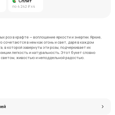
Сплит
по
4 242 ₽
x4
ых роз в крафте — воплощение яркости и энергии. Яркие,
 сочетаются в нем как огонь и свет, даря в каждом
а, в которой завернуты эти розы, подчеркивает их
зиции легкость и натуральность. Этот букет словно
м светом, живостью и неподдельной радостью.
ет?
расные розы создают сильное и привлекательное
 страсть и вдохновение.
рафтовая упаковка придает букету особое очарование и
и естественным.
лго сохраняют свою свежесть, радуя своим видом и создавая
лей
aNow