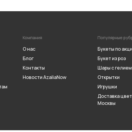
Компания
Популярные руб
О нас
Букеты по акц
Блог
Букет из роз
Контакты
Шары с гелием
Новости AzaliaNow
Открытки
там
Игрушки
Доставка цвет
Москвы