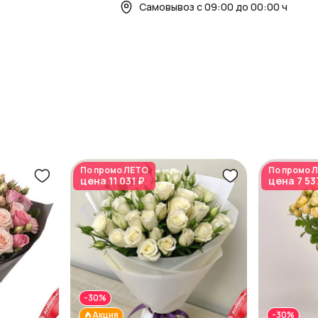
Самовывоз с 09:00 до 00:00 ч
По промо
ЛЕТО
По промо
Л
цена
11 031 ₽
цена
7 53
-30%
Акция
-30%