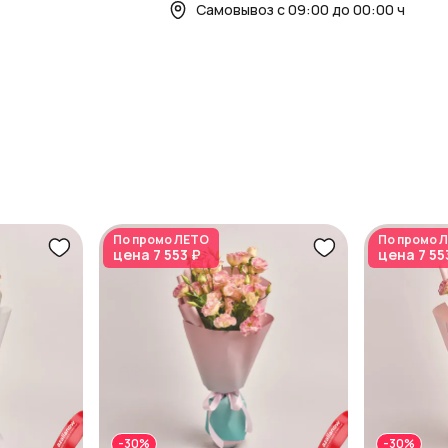
Самовывоз с 09:00 до 00:00 ч
По промо
ЛЕТО
По промо
Л
цена
7 553 ₽
цена
7 55
-30%
-30%