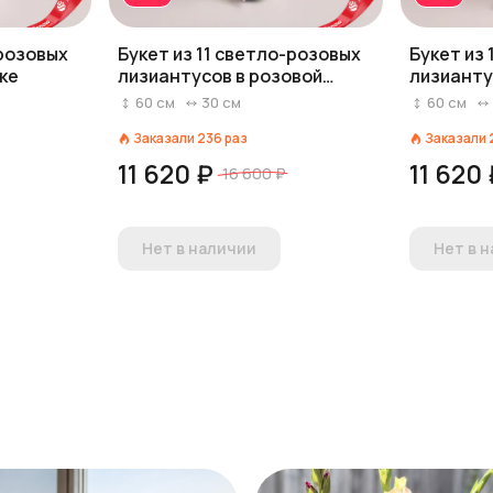
-розовых
Букет из 11 светло-розовых
Букет из
ке
лизиантусов в розовой
лизианту
бумаге
розовой 
60
см
30
см
60
см
Заказали
236
раз
Заказали
11 620 ₽
11 620
16 600 ₽
Нет в наличии
Нет в 