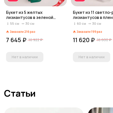
Букет из 5 желтых
Букет из 11 светло
лизиантусов в зеленой
лизиантусов в плен
бумаге
55
см
30
см
60
см
30
см
Заказали
216
раз
Заказали
199
раз
7 645 ₽
11 620 ₽
10 922 ₽
16 600 ₽
Нет в наличии
Нет в наличии
Статьи