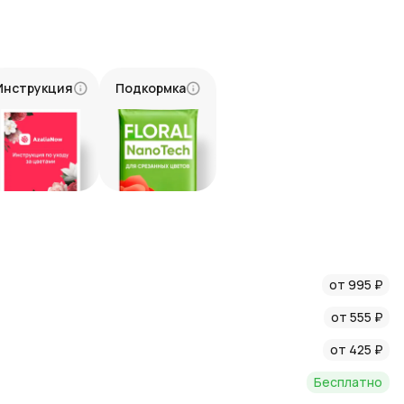
рующих благодарность и нежные чувства
канность и завершенность букета
е цветы, радующие глаз долгое время
Инструкция
Подкормка
розовых лизиантусов в пленке через интернет-магазин
сокое качество цветов, а также доставку точно в указанное
 всей Московской области, гарантируя, что букет будет
янии. Выберите удобное время для получения букета.
сов в пленке в AzaliaNow и сделайте подарок, который
от 995 ₽
чатления!
от 555 ₽
от 425 ₽
Бесплатно