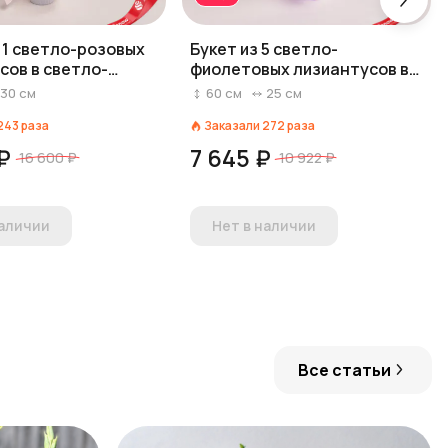
 11 светло-розовых
Букет из 5 светло-
сов в светло-
фиолетовых лизиантусов в
бумаге
фиолетовой пленке
30
см
60
см
25
см
243
раза
Заказали
272
раза
 ₽
7 645 ₽
16 600 ₽
10 922 ₽
наличии
Нет в наличии
Все статьи