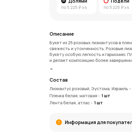
Долями
Подели
по
5 225 ₽
x4
по
5 225 ₽
x4
Описание
Букет из 25 розовых лизиантусов в пле
свежесть и утонченность. Розовые лиз
букету особую легкость и гармонию. П
и делает композицию более завершенн
Символика лизиантусов
Состав
Лизиантусы традиционно символизирую
оттенок этих цветов ассоциируется с 
Лизиантус розовый, Эустома, Израиль
-
отличным выбором для тех, кто хочет в
Пленка белая, матовая
-
1
шт
Почему стоит выбрать этот буке
Лента белая, атлас
-
1
шт
Букет из 25 розовых лизиантусов в пл
красоту и утонченность. Лизиантусы и
Информация для покупате
долго радовать глаз получателя.