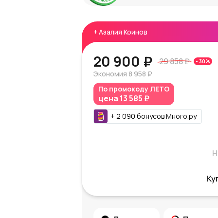
+
Азалия Коинов
20 900 ₽
29 858 ₽
-
30
%
Экономия
8 958 ₽
По промокоду
ЛЕТО
цена
13 585 ₽
+
2 090
бонусов
Много.ру
Н
Ку