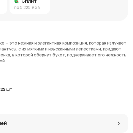
Сплит
по
5 225 ₽
x4
нке — это нежная и элегантная композиция, которая излучает
иантусы, с их мягкими и изысканными лепестками, придают
ленка, в которой обернут букет, подчеркивает его нежность
ой.
т благодарность, восхищение и искренние чувства. Розовый
нежностью, любовью и заботой. Такой букет станет
25
шт
ыразить свои чувства искренне и без лишних слов.
т?
енке — это замечательное решение для людей, ценящих
звестны своей долговечностью и стойкостью, они будут
лей