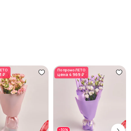
ЕТО
По промо
ЛЕТО
3 ₽
цена
4 969 ₽
-30%