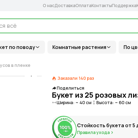
О нас
Доставка
Оплата
Контакты
Поддержка
кет по поводу
Комнатные растения
По цв
усов в пленке
Заказали
140
раз
Поделиться
Букет из 25 розовых л
Ширина: ~
40
см
Высота: ~
60
см
Стойкость букета от
5
Правила ухода