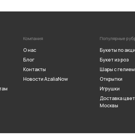
Компания
Популярные руб
О нас
Букеты по акц
Блог
Букет из роз
Контакты
Шары с гелием
Новости AzaliaNow
Открытки
там
Игрушки
Доставка цвет
Москвы