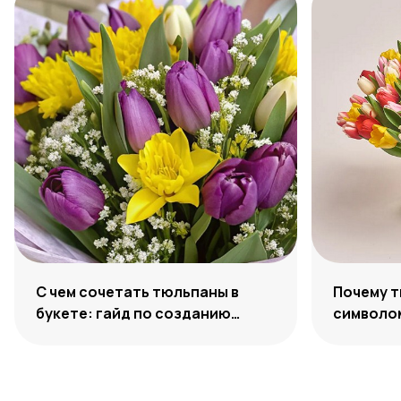
С чем сочетать тюльпаны в
Почему 
букете: гайд по созданию
символо
гармоничных ансамблей