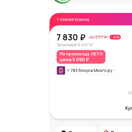
+
Азалия Коинов
7 830 ₽
14 237 ₽
-
45
%
Экономия
6 407 ₽
По промокоду
ЛЕТО
цена
5 090 ₽
+
783
бонуса
Много.ру
Н
Ку