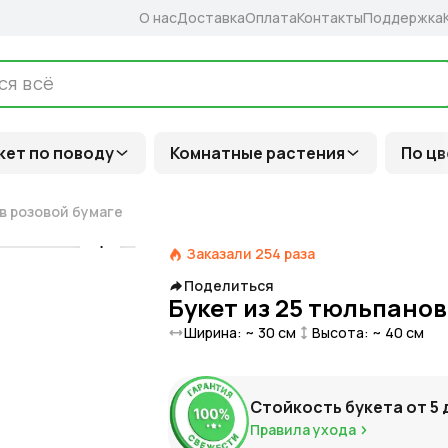
О нас
Доставка
Оплата
Контакты
Поддержка
кет по поводу
Комнатные растения
По цв
 в розовой бумаге
Заказали
254
раза
Поделиться
Букет из 25 тюльпанов
Ширина: ~
30
см
Высота: ~
40
см
Стойкость букета от
5
Правила ухода