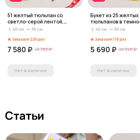
51 желтый тюльпан со
Букет из 25 желтых
светло-серой лентой,
тюльпанов в темно
Россия
пленке
40
см
35
см
40
см
30
см
Заказали
226
раз
Заказали
176
раз
7 580 ₽
5 690 ₽
13 782 ₽
10 346 ₽
Нет в наличии
Нет в наличии
Статьи