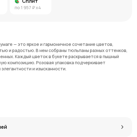
Сплит
по
1 957 ₽
x4
бумаге — это яркое и гармоничное сочетание цветов,
ью и радостью. В нем собраны тюльпаны разных оттенков,
щенных. Каждый цветок в букете раскрывается в пышный
ную композицию. Розовая упаковка подчеркивает
 элегантности и изысканности.
 новых начинаний. Разнообразие оттенков в этом букете
сти до радости. Такой букет станет прекрасным подарком
или другой важный момент.
т
тюльпанов микс создает эффектную композицию, которая
лей
ь.
анет отличным подарком на любое торжество или просто для