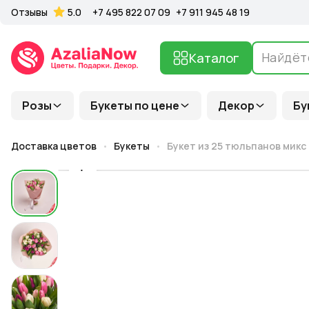
Отзывы
5.0
+7 495 822 07 09
+7 911 945 48 19
Каталог
Розы
Букеты по цене
Декор
Бу
Доставка цветов
Букеты
Букет из 25 тюльпанов микс