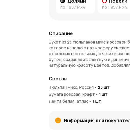
Долями
Подели
по
1 957 ₽
x4
по
1 957 ₽
x4
Описание
Букет из 25 тюльпанов микс в розовой 
которое наполняет атмосферу свежест
от нежных пастельных до ярких и насы
бутон, создавая эффектную и динамич
натуральную красоту цветов, добавляя
Символика тюльпанов
Состав
Тюльпаны — это символ весны, любви и
Тюльпан микс, Россия
-
25
шт
выражает множество эмоций, от нежно
Бумага розовая, крафт
-
1
шт
для близких на день рождения, юбилей 
Лента белая, атлас
-
1
шт
Почему стоит выбрать этот буке
Яркость и гармония
— букет из 25 
Информация для покупате
привлекает внимание и дарит радост
Универсальность
— такой букет ст