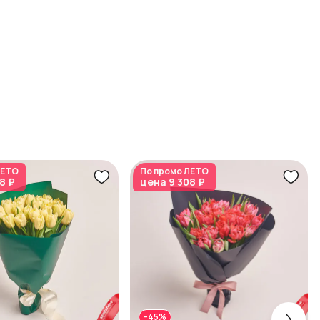
ЕТО
По промо
ЛЕТО
8 ₽
цена
9 308 ₽
-45%