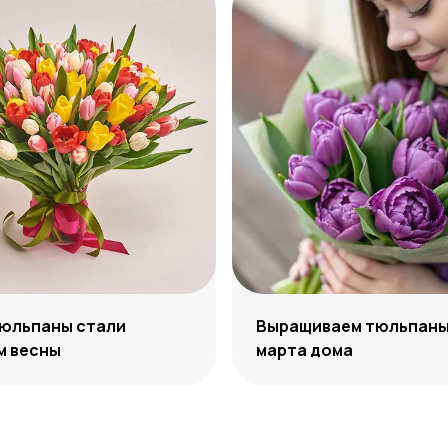
тюльпаны стали
Выращиваем тюльпаны 
м весны
марта дома