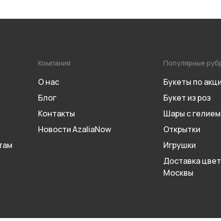
Компания
Популярные руб
О нас
Букеты по акц
Блог
Букет из роз
Контакты
Шары с гелием
Новости AzaliaNow
Открытки
там
Игрушки
Доставка цвет
Москвы