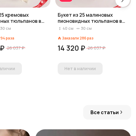
 25 кремовых
Букет из 25 малиновых
ных тюльпанов в
пионовидных тюльпанов в
бумаге
черной бумаге
30
см
40
см
30
см
194
раза
Заказали
286
раз
 ₽
14 320 ₽
26 037 ₽
26 037 ₽
наличии
Нет в наличии
Все статьи