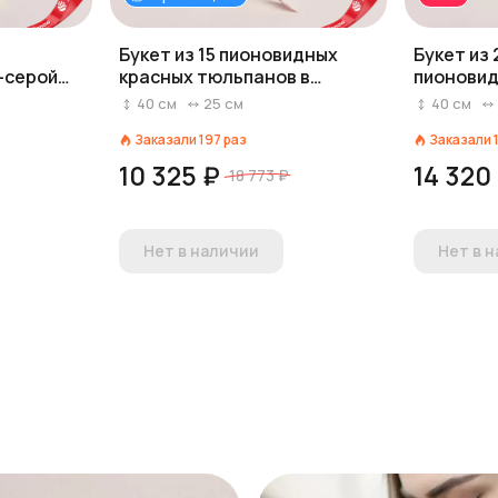
Букет из 15 пионовидных
Букет из
-серой
красных тюльпанов в
пионовид
крафте
зеленой 
40
см
25
см
40
см
Заказали
197
раз
Заказали
10 325 ₽
14 320
18 773 ₽
Нет в наличии
Нет в 