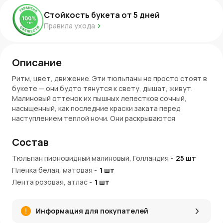
Стойкость букета от
5
дней
Правила ухода
Описание
Ритм, цвет, движение. Эти тюльпаны не просто стоят в
букете — они будто тянутся к свету, дышат, живут.
Малиновый оттенок их пышных лепестков сочный,
насыщенный, как последние краски заката перед
наступлением теплой ночи. Они раскрываются
медленно, мягко, словно неспешный танец на весеннем
ветру. В белой пленке букет смотрится еще
Состав
выразительнее — словно чистый холст, на котором
малиновыми мазками нарисована искренность, радость
Тюльпан пионовидный малиновый, Голландия
-
25
шт
и нежность.
Пленка белая, матовая
-
1
шт
Лента розовая, атлас
-
1
шт
Пышная композиция, полная жизни
Букет из 25 малиновых пионовидных тюльпанов в белой
Информация для покупателей
пленке создает ощущение полноты и гармонии. Эти
цветы как маленькие вспышки счастья, собранные в