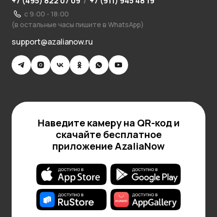
+7 (495) 822 07 09
/
+7 (911) 945 48 19
с 9:00 - 18:00
(в остальные часы пишите в WhatsApp)
support@azalianow.ru
Наведите камеру на QR-код и
скачайте бесплатное
приложение AzaliaNow