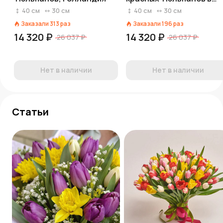
оранжевой бумаге
40
см
30
см
40
см
30
см
Заказали
313
раз
Заказали
196
раз
14 320 ₽
14 320 ₽
26 037 ₽
26 037 ₽
Нет в наличии
Нет в наличии
Статьи