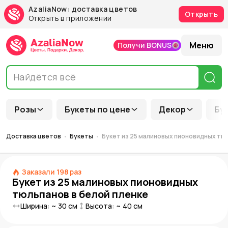
AzaliaNow: доставка цветов
Открыть
Открыть в приложении
Меню
Получи BONUS
Розы
Букеты по цене
Декор
Бу
Доставка цветов
Букеты
Букет из 25 малиновых пионовидных тюл
Заказали
198
раз
Букет из 25 малиновых пионовидных
тюльпанов в белой пленке
Ширина: ~
30
см
Высота: ~
40
см