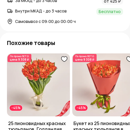
За МКАД - до 3 часов
от 425 ₽
Внутри МКАД - до 3 часов
Бесплатно
Самовывоз с 09:00 до 00:00 ч
Похожие товары
По промо
ЛЕТО
По промо
ЛЕТО
цена
9 308 ₽
цена
9 308 ₽
-45%
-45%
25 пионовидных красных
Букет из 25 пионовидны
тюльпанов, Голландия
красных тюльпанов в