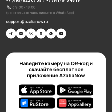
+7 (495) 822 07 09
/
+7 (911) 945 48 19
с 9:00 - 18:00
(в остальные часы пишите в WhatsApp)
support@azalianow.ru
Наведите камеру на QR-код и
скачайте бесплатное
приложение AzaliaNow