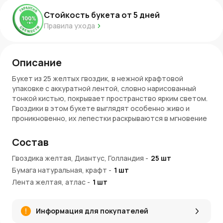
Стойкость букета от
5
дней
Правила ухода
Описание
Букет из 25 желтых гвоздик, в нежной крафтовой
упаковке с аккуратной лентой, словно нарисованный
тонкой кистью, покрывает пространство ярким светом.
Гвоздики в этом букете выглядят особенно живо и
проникновенно, их лепестки раскрываются в мгновение
ока, словно приветствуя новый день. И правда, у этих
цветов есть своя магия — их золотистая энергия
Состав
способна вдохновить и вызвать улыбку у каждого, кто
их увидит. Легкий аромат и простота крафтовой
Гвоздика желтая, Диантус, Голландия
-
25
шт
упаковки делают композицию изящной и искренней. Она
Бумага натуральная, крафт
-
1
шт
не требует лишних слов, чтобы завоевать сердца.
Лента желтая, атлас
-
1
шт
Состав букета, его преимущества и символика
Информация для покупателей
25 желтых гвоздик
— это воплощение солнечной
яркости, символ энергии и позитивного настроя.