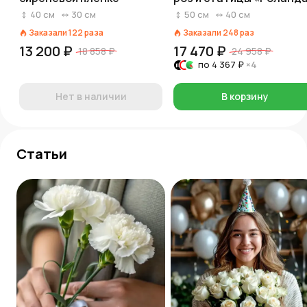
40
см
30
см
50
см
40
см
Заказали
122
раза
Заказали
248
раз
13 200 ₽
17 470 ₽
18 858 ₽
24 958 ₽
по
4 367 ₽
×4
Нет в наличии
В корзину
Статьи