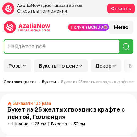
AzaliaNow: доставка цветов
Открыть
Открыть в приложении
Меню
Получи BONUS
Розы
Букеты по цене
Декор
Бу
Доставка цветов
Букеты
Букет из 25 желтых гвоздик в крафте с 
Заказали
133
раза
Букет из 25 желтых гвоздик в крафте с
лентой, Голландия
Ширина: ~
25
см
Высота: ~
30
см