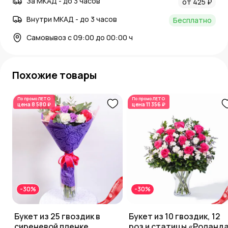
За МКАД - до 3 часов
от 425 ₽
Внутри МКАД - до 3 часов
Бесплатно
Самовывоз с 09:00 до 00:00 ч
Похожие товары
По промо
ЛЕТО
По промо
ЛЕТО
цена
8 580 ₽
цена
11 356 ₽
-30%
-30%
Букет из 25 гвоздик в
Букет из 10 гвоздик, 12
сиреневой пленке
роз и статицы «Роланд