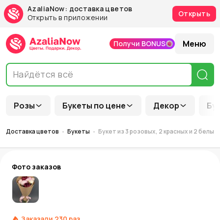
AzaliaNow: доставка цветов
Открыть
Открыть в приложении
Меню
Получи BONUS
Розы
Букеты по цене
Декор
Бу
Доставка цветов
Букеты
Букет из 3 розовых, 2 красных и 2 белых
Фото заказов
Заказали
230
раз