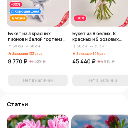
-30%
Хорошая цена
Акция
-30%
Букет из 3 красных
Букет из 8 белых, 8
пионов и белой гортензии
красных и 9 розовых
в голубой пленке
пионов
50
см
30
см
50
см
35
см
Заказали
133
раза
Заказали
146
раз
8 770 ₽
45 440 ₽
12 529 ₽
64 915 ₽
Нет в наличии
Нет в наличии
Статьи