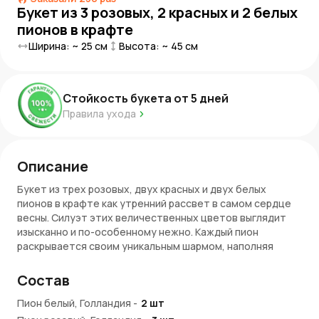
Букет из 3 розовых, 2 красных и 2 белых
пионов в крафте
Ширина: ~
25
см
Высота: ~
45
см
Стойкость букета от
5
дней
Правила ухода
Описание
Букет из трех розовых, двух красных и двух белых
пионов в крафте как утренний рассвет в самом сердце
весны. Силуэт этих величественных цветов выглядит
изысканно и по-особенному нежно. Каждый пион
раскрывается своим уникальным шармом, наполняя
композицию чарующими оттенками розового, красного и
белого. Крафтовая упаковка, в которую они завернуты,
Состав
подчеркивает природную красоту и простоту цветов,
придавая букету элегантность и завершенность.
Пион белый, Голландия
-
2
шт