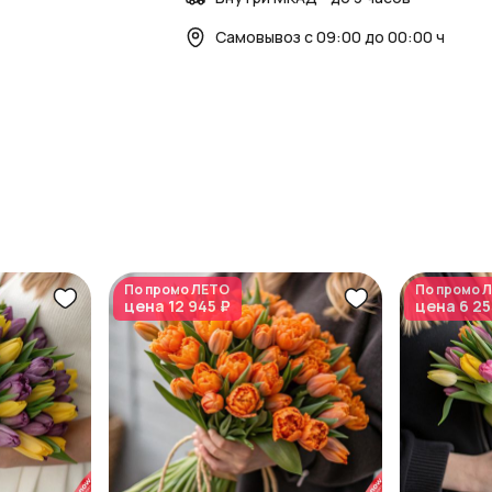
Самовывоз с 09:00 до 00:00 ч
По промо
ЛЕТО
По промо
Л
цена
12 945 ₽
цена
6 25