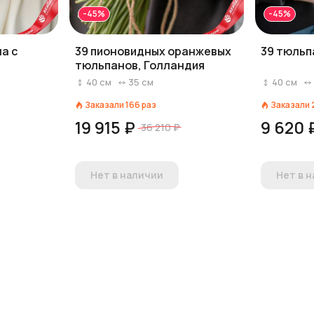
-45%
-45%
на с
39 пионовидных оранжевых
39 тюльп
тюльпанов, Голландия
40
см
35
см
40
см
Заказали
166
раз
Заказали
19 915 ₽
9 620 
36 210 ₽
Нет в наличии
Нет в 