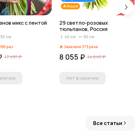
Акция
анов микс с лентой
29 светло-розовых
тюльпанов, Россия
30
см
40
см
30
см
286
раз
Заказали
373
раза
₽
8 055 ₽
17 491 ₽
14 646 ₽
наличии
Нет в наличии
Все статьи