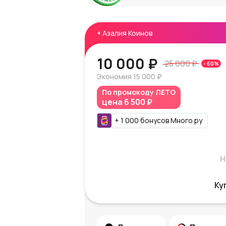
+
Азалия Коинов
10 000 ₽
25 000 ₽
-
60
%
Экономия
15 000 ₽
По промокоду
ЛЕТО
цена
6 500 ₽
+
1 000
бонусов
Много.ру
Н
Ку