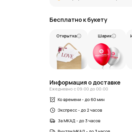
важное событие или особое значени
Легкость покупки и волшебство 
Бесплатно к букету
Оформление заказа на нашем сайте — э
укажите нужную дату и время доставки
вас идеальный букет, а наша служба д
Открытка
Шарик
гарантируем, что каждый цветок будет
станет выражением вашей любви и прив
каждый момент, проведенный вместе, 
AzaliaNow!
Информация о доставке
Ежедневно с 09:00 до 00:00
Ко времени - до 60 мин
Экспресс - до 2 часов
За МКАД - до 3 часов
Внутри МКАД - до 3 часов