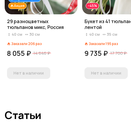
Акция
-45%
29 разноцветных
Букет из 41 тюльпа
тюльпанов микс, Россия
лентой
40
см
30
см
40
см
35
см
Заказали
206
раз
Заказали
195
раз
8 055 ₽
9 735 ₽
14 646 ₽
17 700 ₽
Нет в наличии
Нет в наличии
Статьи