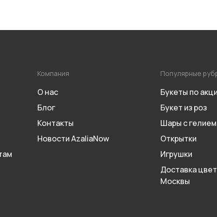
Компания
Популярные руб
О нас
Букеты по акц
Блог
Букет из роз
Контакты
Шары с гелием
Новости AzaliaNow
Открытки
там
Игрушки
Доставка цвет
Москвы