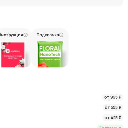
е для получателя.
доставки
то легко и удобно. Выберите подходящий способ оплаты и
. Наши профессиональные флористы с заботой составят для
оставки обеспечит его точное и своевременное вручение. Мы
Инструкция
Подкормка
 свежим и красивым. Пусть этот букет из красных тюльпанов
язанности. Дарите радость и тепло своим близким, ведь
действительно ценен. Создавайте незабываемые моменты с
от 995 ₽
от 555 ₽
от 425 ₽
Бесплатно