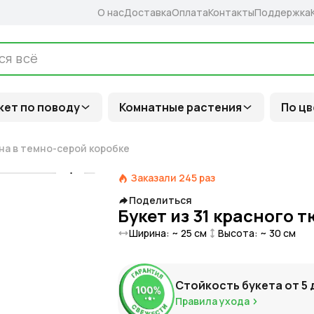
О нас
Доставка
Оплата
Контакты
Поддержка
кет по поводу
Комнатные растения
По цв
ана в темно-серой коробке
Заказали
245
раз
Поделиться
Букет из 31 красного 
Ширина: ~
25
см
Высота: ~
30
см
Стойкость букета от
5
Правила ухода