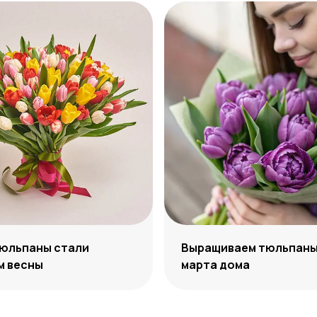
тюльпаны стали
Выращиваем тюльпаны 
м весны
марта дома