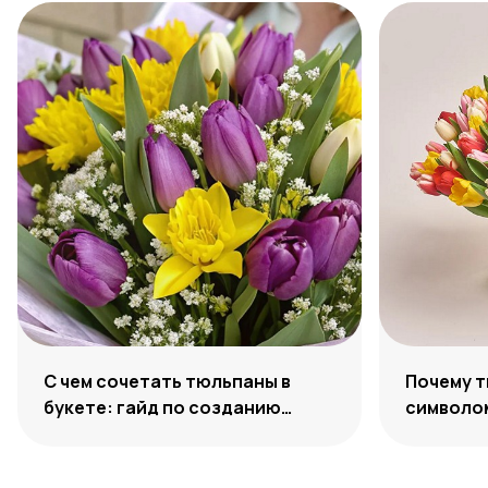
С чем сочетать тюльпаны в
Почему 
букете: гайд по созданию
символо
гармоничных ансамблей