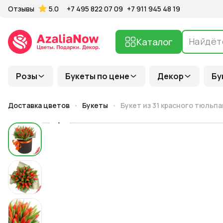
Отзывы
5.0
+7 495 822 07 09
+7 911 945 48 19
Каталог
Розы
Букеты по цене
Декор
Бу
Доставка цветов
Букеты
Букет из 31 красного тюльп