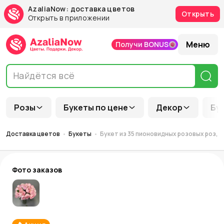
AzaliaNow: доставка цветов
Открыть
Открыть в приложении
Меню
Получи BONUS
Розы
Букеты по цене
Декор
Бу
Доставка цветов
Букеты
Букет из 35 пионовидных розовых роз, Р
Фото заказов