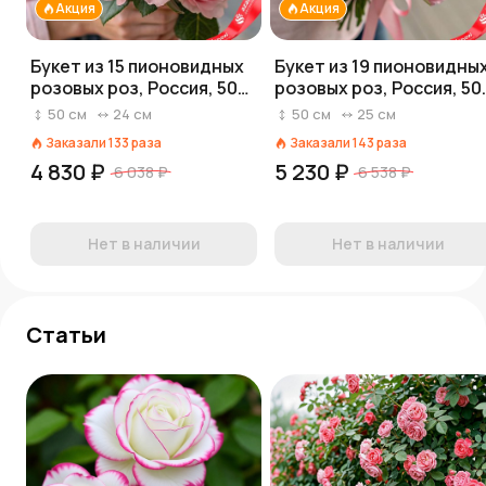
Акция
Акция
Букет из 15 пионовидных
Букет из 19 пионовидны
розовых роз, Россия, 50
розовых роз, Россия, 50
см
см
50
см
24
см
50
см
25
см
Заказали
133
раза
Заказали
143
раза
4 830 ₽
5 230 ₽
6 038 ₽
6 538 ₽
Нет в наличии
Нет в наличии
Статьи