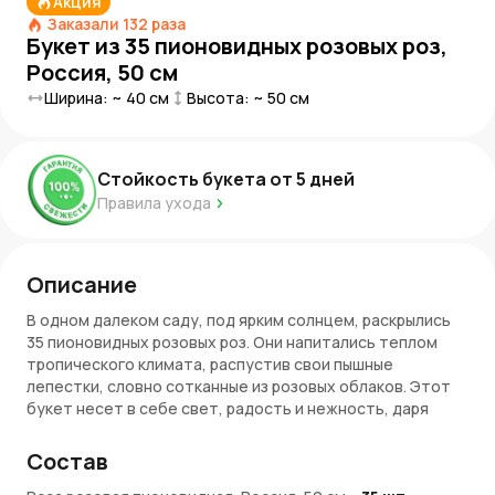
Акция
Заказали
132
раза
Букет из 35 пионовидных розовых роз,
Россия, 50 см
Ширина: ~
40
см
Высота: ~
50
см
Стойкость букета от
5
дней
Правила ухода
Описание
В одном далеком саду, под ярким солнцем, раскрылись
35 пионовидных розовых роз. Они напитались теплом
тропического климата, распустив свои пышные
лепестки, словно сотканные из розовых облаков. Этот
букет несет в себе свет, радость и нежность, даря
атмосферу уюта и гармонии.
Состав
Что означает этот букет?