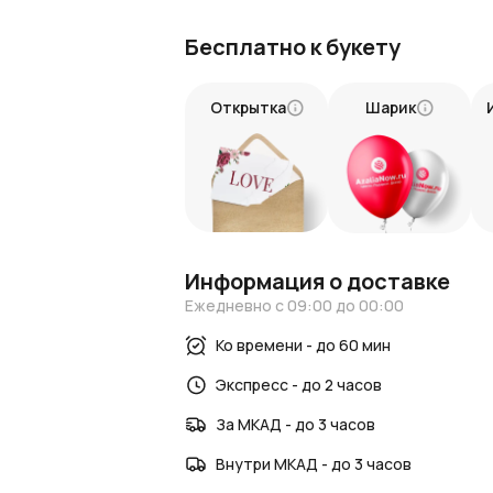
35 розово-белых тюльпанов в бело
Бесплатно к букету
волшебства.
Розово-белые оттенки
— символ чи
Белая пленка
— легкость, элегантно
Открытка
Шарик
Условия покупки и доставки:
Только самые свежие и качественны
Быстрая доставка, чтобы сохранить
Удобное оформление и надёжная дос
Подарите этот букет из 35 розово-бел
красоте наполнить вашу жизнь светом,
Информация о доставке
Ежедневно с 09:00 до 00:00
Ко времени - до 60 мин
Экспресс - до 2 часов
За МКАД - до 3 часов
Внутри МКАД - до 3 часов