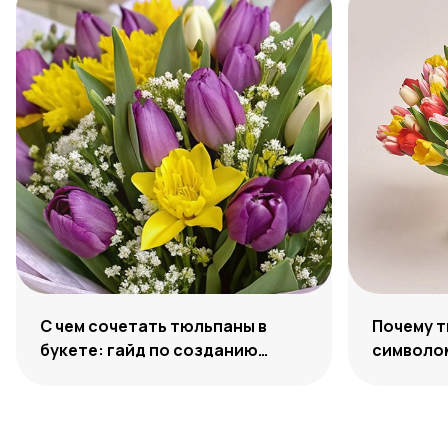
С чем сочетать тюльпаны в
Почему 
букете: гайд по созданию
символо
гармоничных ансамблей