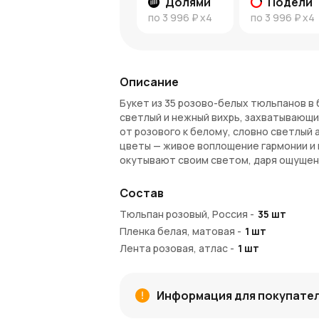
Долями
Подели
по
3 996 ₽
x4
по
3 996 ₽
x4
Описание
Букет из 35 розово-белых тюльпанов в 
светлый и нежный вихрь, захватывающи
от розового к белому, словно светлый 
цветы — живое воплощение гармонии и 
окутывают своим светом, даря ощущени
Белая пленка, обвивающая букет, доба
Состав
луч, что освещает этот мир. Она словн
невероятную утонченность и стиль. Эт
Тюльпан розовый, Россия
-
35
шт
пленку, дарит ощущение невесомости, 
Пленка белая, матовая
-
1
шт
тайны.
Лента розовая, атлас
-
1
шт
Эти тюльпаны — не просто цветы. Это ц
каждым взглядом и возвращает в мир во
пробуждать самые светлые и яркие эмо
Информация для покупате
Преимущества букета: