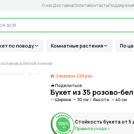
О нас
Доставка
Оплата
Контакты
Поддержка
кет по поводу
Комнатные растения
По цв
юльпанов в белой пленке
Заказали
228
раз
Поделиться
Букет из 35 розово-бе
Ширина: ~
30
см
Высота: ~
40
см
Стойкость букета от
5
Правила ухода