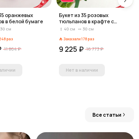
 35 оранжевых
Букет из 35 розовых
в в белой бумаге
тюльпанов в крафте с
зеленой лентой
30
см
40
см
30
см
248
раз
Заказали
178
раз
₽
9 225 ₽
11 864 ₽
16 773 ₽
наличии
Нет в наличии
Все статьи