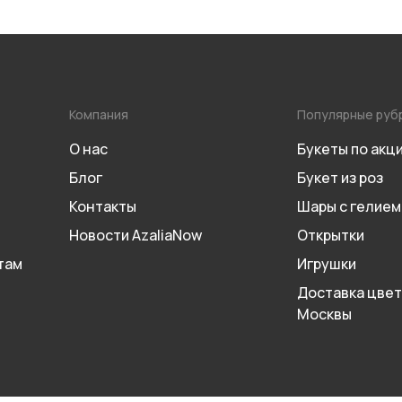
Компания
Популярные руб
О нас
Букеты по акц
Блог
Букет из роз
Контакты
Шары с гелием
Новости AzaliaNow
Открытки
там
Игрушки
Доставка цвет
Москвы