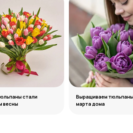
тюльпаны стали
Выращиваем тюльпаны 
м весны
марта дома