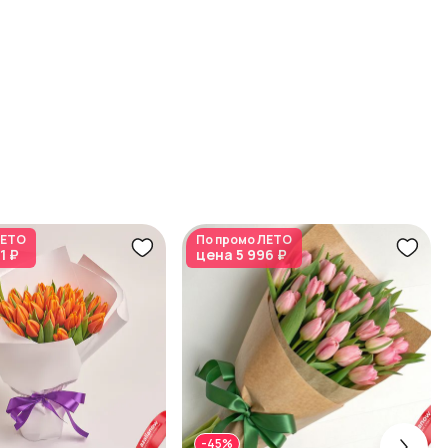
ЕТО
По промо
ЛЕТО
1 ₽
цена
5 996 ₽
-45%