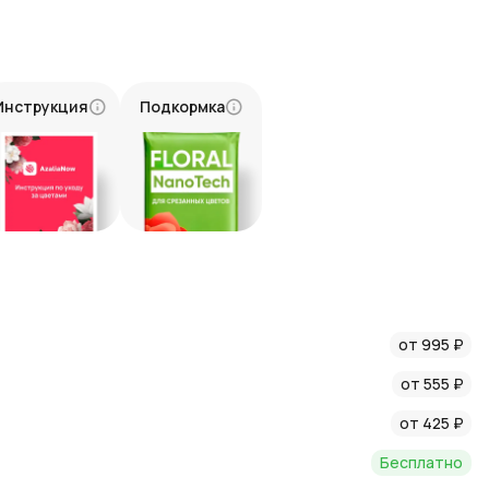
й пленке
— воплощение утончённой красоты, нежности и
стоты, любви и трепетной гармонии.
сть и невесомость, как светлый сон.
Инструкция
Подкормка
е тюльпаны, выращенные с любовью и вниманием.
 свежесть и магию каждого цветка.
тавка на любой адрес.
ых тюльпанов в белой пленке — и позвольте его неистовой
 гармонией и волшебной нежностью.
от 995 ₽
от 555 ₽
от 425 ₽
Бесплатно