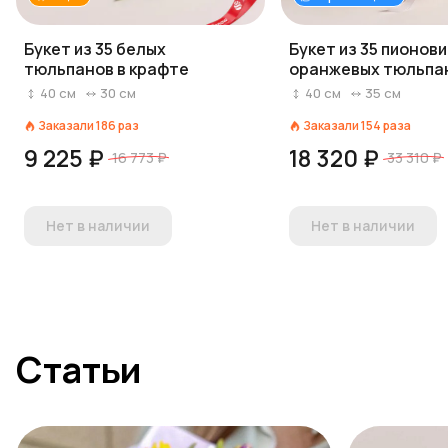
Букет из 35 белых
Букет из 35 пионов
тюльпанов в крафте
оранжевых тюльпа
пленке
40
см
30
см
40
см
35
см
Заказали
186
раз
Заказали
154
раза
9 225 ₽
18 320 ₽
16 773 ₽
33 310 ₽
Нет в наличии
Нет в наличии
Статьи