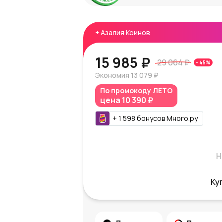
+
Азалия Коинов
15 985 ₽
29 064 ₽
-
45
%
Экономия
13 079 ₽
По промокоду
ЛЕТО
цена
10 390 ₽
+
1 598
бонусов
Много.ру
Н
Ку