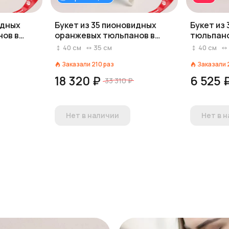
идных
Букет из 35 пионовидных
Букет из
нов в
оранжевых тюльпанов в
тюльпано
голубой пленке
40
см
35
см
40
см
Заказали
210
раз
Заказали
18 320 ₽
6 525 
33 310 ₽
Нет в наличии
Нет в 