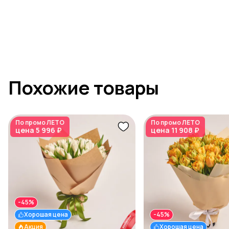
Похожие товары
По промо
ЛЕТО
По промо
ЛЕТО
цена
5 996 ₽
цена
11 908 ₽
-45%
Хорошая цена
-45%
Акция
Хорошая цена