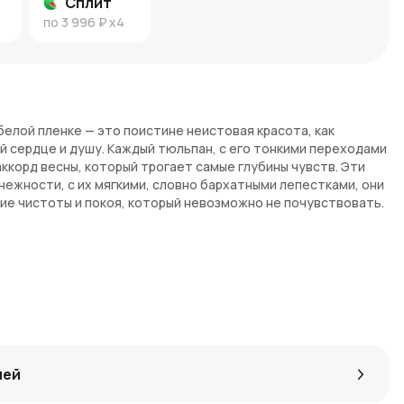
Сплит
по
3 996 ₽
x4
белой пленке — это поистине неистовая красота, как
й сердце и душу. Каждый тюльпан, с его тонкими переходами
аккорд весны, который трогает самые глубины чувств. Эти
нежности, с их мягкими, словно бархатными лепестками, они
е чистоты и покоя, который невозможно не почувствовать.
вляет невероятной элегантности и простоты, как нежный
о создаёт волшебный ореол вокруг цветов, подчеркивая их
о сочетание розово-белых оттенков, заключённых в белую
как лёгкая мечта, которая постепенно раскрывает свои
елая история о нежности, о красоте, которая захватывает с
лшебства. В них скрыта энергия, способная вдохновлять,
ции.
лей