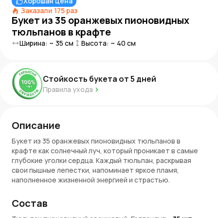
Хорошая цена
Заказали
175
раз
Букет из 35 оранжевых пионовидных
тюльпанов в крафте
Ширина: ~
35
см
Высота: ~
40
см
Стойкость букета от
5
дней
Правила ухода
Описание
Букет из 35 оранжевых пионовидных тюльпанов в
крафте как солнечный луч, который проникает в самые
глубокие уголки сердца. Каждый тюльпан, раскрывая
свои пышные лепестки, напоминает яркое пламя,
наполненное жизненной энергией и страстью.
Оранжевый цвет этих тюльпанов — символ энергии,
тепла и искренней радости, которая наполняет
Состав
пространство вокруг. Эти цветы словно даруют свет и