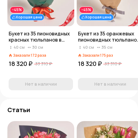
-45%
-45%
Хорошая цена
Хорошая цена
Букет из 35 пионовидных
Букет из 35 оранжевых
красных тюльпанов в
пионовидных тюльпано
зеленой бумаге
в крафте
40
см
30
см
40
см
35
см
Заказали
172
раза
Заказали
175
раз
18 320 ₽
18 320 ₽
33 310 ₽
33 310 ₽
Нет в наличии
Нет в наличии
Статьи