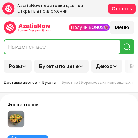
AzaliaNow: доставка цветов
Открыть
Открыть в приложении
Меню
Получи BONUS
Розы
Букеты по цене
Декор
Бу
Доставка цветов
Букеты
Букет из 35 оранжевых пионовидных тю
Фото заказов