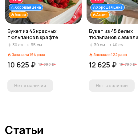
Хорошая цена
Хорошая цена
Акция
Акция
Букет из 45 красных
Букет из 45 белых
тюльпанов в крафте
тюльпанов с эвкал
прозрачной упаков
30
см
35
см
30
см
40
см
Заказали
194
раза
Заказали
122
раза
10 625 ₽
12 625 ₽
13 282 ₽
15 782 ₽
Нет в наличии
Нет в наличии
Статьи