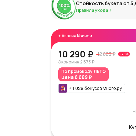
Стойкость букета от
5
Правила ухода
+
Азалия Коинов
10 290 ₽
12 863 ₽
-
20
%
Экономия
2 573 ₽
По промокоду
ЛЕТО
цена
6 689 ₽
+
1 029
бонусов
Много.ру
Н
Ку