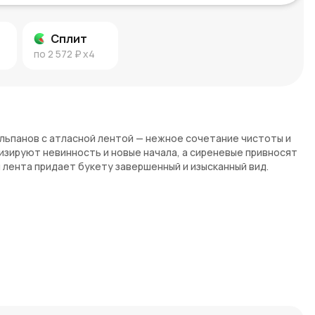
Сплит
по
2 572 ₽
x4
юльпанов с атласной лентой — нежное сочетание чистоты и
зируют невинность и новые начала, а сиреневые привносят
 лента придает букету завершенный и изысканный вид.
и искренности, они часто ассоциируются с новым началом и
ы, в свою очередь, олицетворяют изысканность,
очетание цветов идеально подходит для выражения теплых и
здают гармоничную и элегантную композицию.