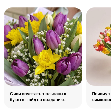
С чем сочетать тюльпаны в
Почему 
букете: гайд по созданию
символо
гармоничных ансамблей