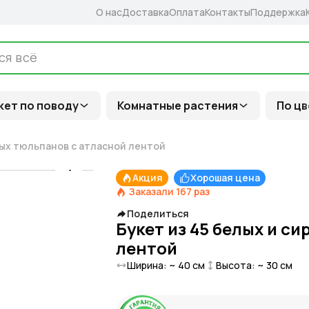
О нас
Доставка
Оплата
Контакты
Поддержка
кет по поводу
Комнатные растения
По цв
вых тюльпанов с атласной лентой
Акция
Хорошая цена
Заказали
167
раз
Поделиться
Букет из 45 белых и с
лентой
Ширина: ~
40
см
Высота: ~
30
см