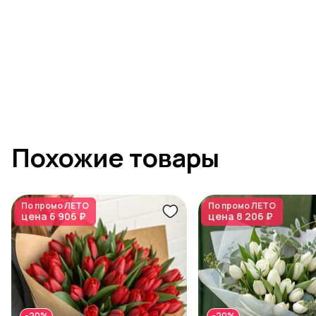
Похожие товары
По промо
ЛЕТО
По промо
ЛЕТО
цена
6 906 ₽
цена
8 206 ₽
-20%
-20%