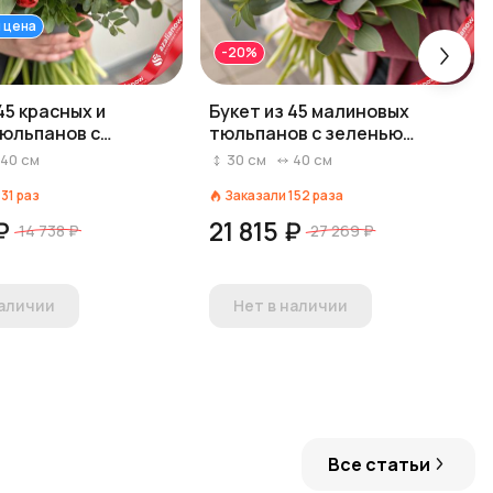
 цена
-20%
45 красных и
Букет из 45 малиновых
юльпанов с
тюльпанов с зеленью
фисташки
40
см
30
см
40
см
131
раз
Заказали
152
раза
₽
21 815 ₽
14 738 ₽
27 269 ₽
наличии
Нет в наличии
Все статьи