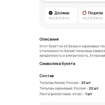
Долями
Подели
по
2 572 ₽
x4
по
2 572 ₽
x4
Описание
Этот букет из 45 белых и сиреневых т
утонченности. Белые тюльпаны символи
загадочность и элегантность. Атласная
Символика букета
Белые тюльпаны — это символ чистоты 
Состав
чистыми чувствами. Сиреневые тюльпан
благородство и утонченность. Такое с
Тюльпан белый, Россия
-
23
шт
искренних чувств.
Тюльпан сиреневый, Россия
-
22
шт
Преимущества букета
Лента фиолетовая, атлас
-
1
шт
45 белых и сиреневых тюльпанов со