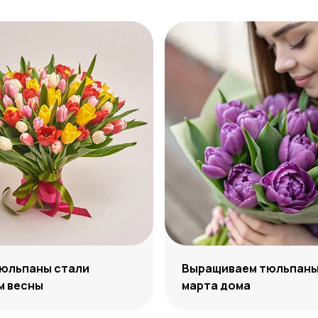
тюльпаны стали
Выращиваем тюльпаны 
м весны
марта дома