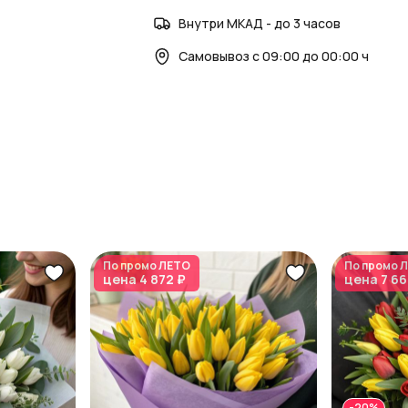
Внутри МКАД - до 3 часов
Самовывоз с 09:00 до 00:00 ч
По промо
ЛЕТО
По промо
Л
цена
4 872 ₽
цена
7 66
-20%