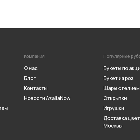
Компания
Популярные руб
О нас
Букеты по акц
Блог
Букет из роз
Контакты
Шары с гелием
Новости AzaliaNow
Открытки
там
Игрушки
Доставка цвет
Москвы