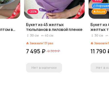
Хорошая
-20%
Акция
Букет из 45 желтых
Букет из 
иптом в
тюльпанов в лиловой пленке
желтых т
ке
рускусом
30
см
40
см
30
см
Заказали
131
раз
Заказали
7 495 ₽
11 790 
9 369 ₽
Нет в наличии
Нет в 